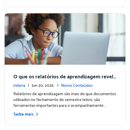
O que os relatórios de aprendizagem revela
m sobre cada aluno, e por que isso faz difer
milena
| Jun 30, 2026 |
Novos Conteúdos
ença até nas férias
Relatórios de aprendizagem são mais do que documentos
utilizados no fechamento do semestre letivo, são
ferramentas importantes para o acompanhamento …
Saiba mais