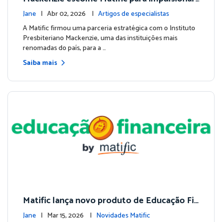
matemática e educação financeira na Educa
Jane
| Abr 02, 2026 |
Artigos de especialistas
ção Básica
A Matific firmou uma parceria estratégica com o Instituto
Presbiteriano Mackenzie, uma das instituições mais
renomadas do país, para a …
Saiba mais
Matific lança novo produto de Educação Fin
anceira e amplia seu ecossistema de aprendi
Jane
| Mar 15, 2026 |
Novidades Matific