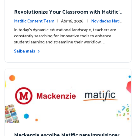
Revolutionize Your Classroom with Matific's
AI-Powered Teacher Assistant
Matific Content Team
| Abr 16, 2026 |
Novidades Matifi
c
In today's dynamic educational landscape, teachers are
constantly searching for innovative tools to enhance
student learning and streamline their workflow. …
Saiba mais
Mackenzie escolhe Matific para impulsionar