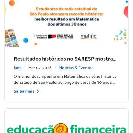
Resultados históricos no SARESP mostram
como tecnologia integrada acelera a apren
Jane
| Mar 02, 2026 |
Notícias & Eventos
dizagem em escala
O melhor desempenho em Matemática da série histórica
do Estado de São Paulo, ao longo de cerca de 30 anos, …
Saiba mais