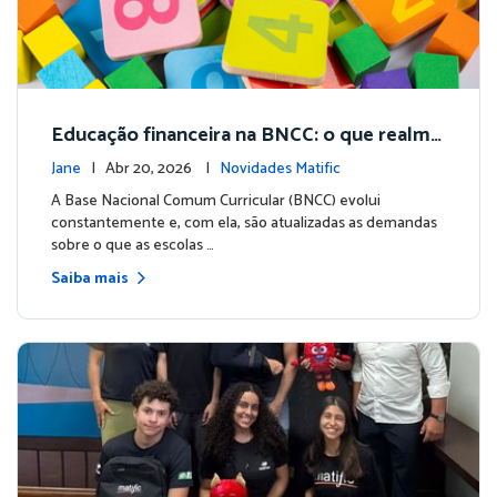
Educação financeira na BNCC: o que realme
nte mudou - e o que sua escola precisa faze
Jane
| Abr 20, 2026 |
Novidades Matific
r na prática
A Base Nacional Comum Curricular (BNCC) evolui
constantemente e, com ela, são atualizadas as demandas
sobre o que as escolas …
Saiba mais