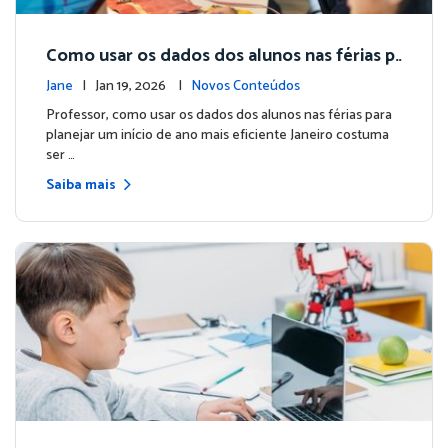
Como usar os dados dos alunos nas férias p
ara planejar um início de ano mais eficiente
Jane
| Jan 19, 2026 |
Novos Conteúdos
Professor, como usar os dados dos alunos nas férias para
planejar um início de ano mais eficiente Janeiro costuma
ser …
Saiba mais