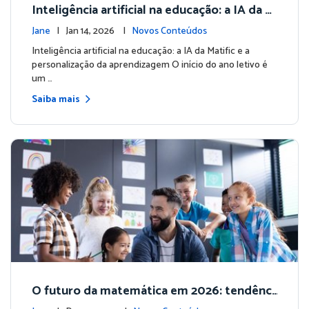
Inteligência artificial na educação: a IA da M
atific e a personalização da aprendizagem
Jane
| Jan 14, 2026 |
Novos Conteúdos
Inteligência artificial na educação: a IA da Matific e a
personalização da aprendizagem O início do ano letivo é
um …
Saiba mais
O futuro da matemática em 2026: tendênci
as que vão transformar a forma de ensinar e