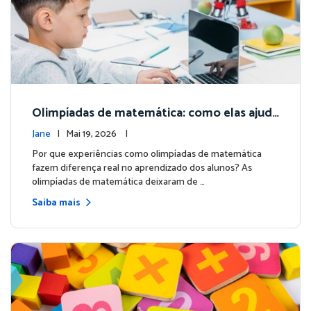
Olimpíadas de matemática: como elas ajuda
m no aprendizado dos alunos | Matific
Jane
| Mai 19, 2026 |
Por que experiências como olimpíadas de matemática
fazem diferença real no aprendizado dos alunos? As
olimpíadas de matemática deixaram de …
Saiba mais