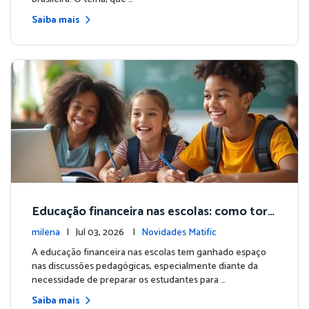
Saiba mais
Educação financeira nas escolas: como torn
ar parte da rotina dos alunos
milena
| Jul 03, 2026 |
Novidades Matific
A educação financeira nas escolas tem ganhado espaço
nas discussões pedagógicas, especialmente diante da
necessidade de preparar os estudantes para …
Saiba mais