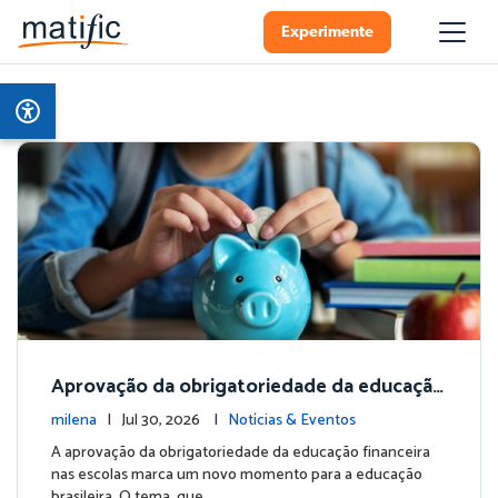
Experimente
Aprovação da obrigatoriedade da educação
financeira nas escolas: o que muda para insti
milena
| Jul 30, 2026 |
Notícias & Eventos
tuições de ensino?
A aprovação da obrigatoriedade da educação financeira
nas escolas marca um novo momento para a educação
brasileira. O tema, que …