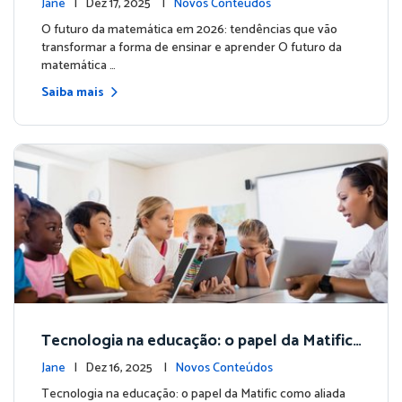
Jane
| Dez 17, 2025 |
Novos Conteúdos
aprender
O futuro da matemática em 2026: tendências que vão
transformar a forma de ensinar e aprender O futuro da
matemática …
Saiba mais
Tecnologia na educação: o papel da Matific
como aliada do professor no ensino de Mat
Jane
| Dez 16, 2025 |
Novos Conteúdos
emática
Tecnologia na educação: o papel da Matific como aliada