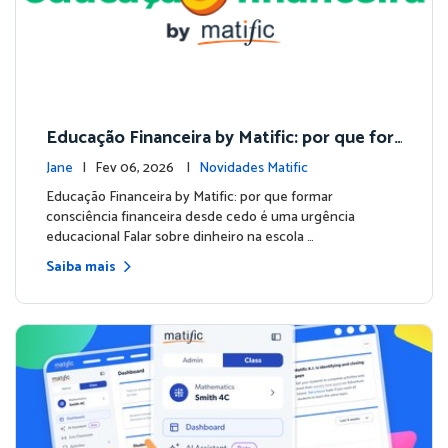
Educação Financeira by Matific: por que for
mar consciência financeira desde cedo é um
Jane
| Fev 06, 2026 |
Novidades Matific
a urgência educacional
Educação Financeira by Matific: por que formar
consciência financeira desde cedo é uma urgência
educacional Falar sobre dinheiro na escola …
Saiba mais