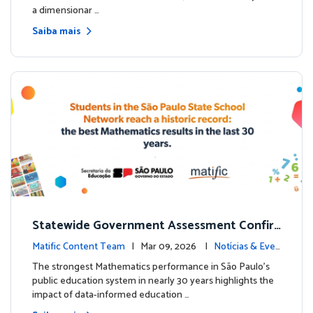
a dimensionar …
Saiba mais
Statewide Government Assessment Confir
ms: Greater Matific Usage Linked to Higher
Matific Content Team
| Mar 09, 2026 |
Notícias & Even
Math Achievement
tos
The strongest Mathematics performance in São Paulo’s
public education system in nearly 30 years highlights the
impact of data-informed education …