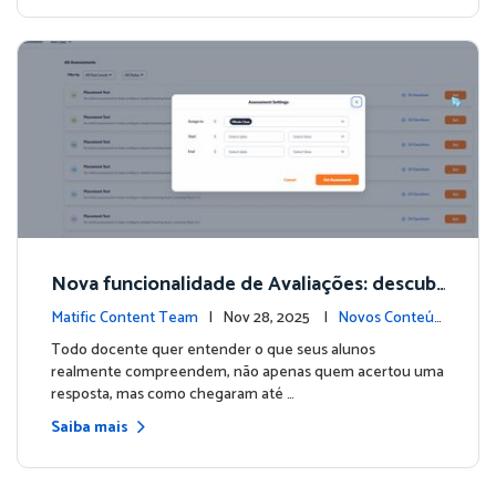
Nova funcionalidade de Avaliações: descubr
a o que seus estudantes realmente sabem
Matific Content Team
| Nov 28, 2025 |
Novos Conteúd
os
Todo docente quer entender o que seus alunos
realmente compreendem, não apenas quem acertou uma
resposta, mas como chegaram até …
Saiba mais