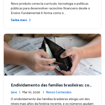
zagem
Novo produto conecta currículo, tecnologia e políticas
públicas para desenvolver raciocínio financeiro desde o
Ensino Fundamental A forma como o …
Saiba mais
Endividamento das famílias brasileiras: com
o a educação financeira nas escolas pode m
Jane
| Mar 10, 2026 |
Novos Conteúdos
udar esse cenário
O endividamento das famílias brasileiras atingiu um dos
níveis mais altos da história recente, e os números ajudam