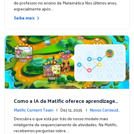
do professor no ensino de Matemática Nos últimos anos,
especialmente após …
Saiba mais
Como a IA da Matific oferece aprendizagem
personalizada na Ilha da Aventura?
Matific Content Team
| Dez 12, 2025 |
Novos Conteúd
os
Descubra o que está por trás do nosso modelo mais
inteligente de sequenciamento de atividades. Na Matific,
recebemos perguntas sobre …