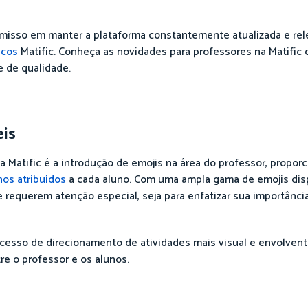
isso em manter a plataforma constantemente atualizada e rele
icos
Matific. Conheça as novidades para professores na Matific
 de qualidade.
eis
a Matific é a introdução de emojis na área do professor, propo
hos atribuídos
a cada aluno. Com uma ampla gama de emojis disp
 requerem atenção especial, seja para enfatizar sua importância
ocesso de direcionamento de atividades mais visual e envolve
re o professor e os alunos.