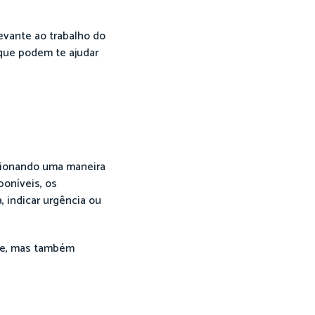
vante ao trabalho do
 que podem te ajudar
rcionando uma maneira
oníveis, os
, indicar urgência ou
nte, mas também