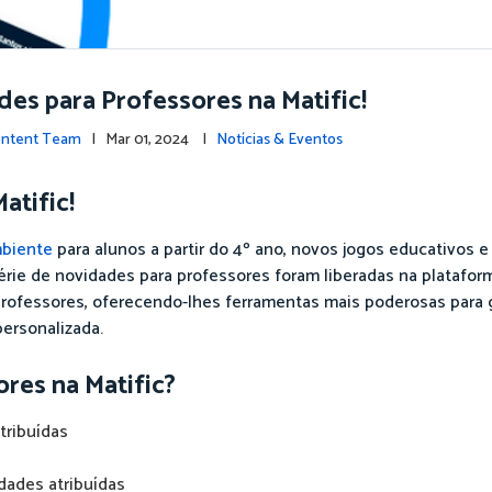
es para Professores na Matific!
Content Team
| Mar 01, 2024 |
Notícias & Eventos
atific!
biente
para alunos a partir do 4º ano, novos jogos educativos 
érie de novidades para professores foram liberadas na plataform
professores, oferecendo-lhes ferramentas mais poderosas para g
personalizada.
res na Matific?
tribuídas
idades atribuídas