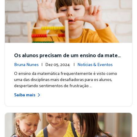
Os alunos precisam de um ensino da matem
ática desafiador? Descubra a resposta com
Bruna Nunes
| Dez 05, 2024 |
Notícias & Eventos
a Matific!
O ensino da matemática frequentemente é visto como
uma das disciplinas mais desafiadoras para os alunos,
despertando sentimentos de frustração …
Saiba mais