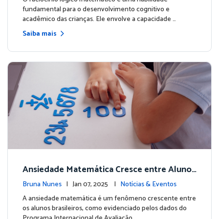
fundamental para o desenvolvimento cognitivo e
acadêmico das crianças. Ele envolve a capacidade …
Saiba mais
Ansiedade Matemática Cresce entre Alunos
Brasileiros, Aponta PISA
Bruna Nunes
| Jan 07, 2025 |
Notícias & Eventos
A ansiedade matemática é um fenômeno crescente entre
os alunos brasileiros, como evidenciado pelos dados do
Programa Internacional de Avaliação …