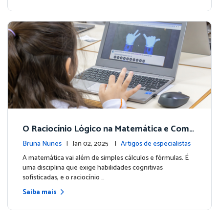
O Raciocínio Lógico na Matemática e Como
os Jogos da Matific Podem Potencializar o
Bruna Nunes
| Jan 02, 2025 |
Artigos de especialistas
Desenvolvimento dos Estudantes
A matemática vai além de simples cálculos e fórmulas. É
uma disciplina que exige habilidades cognitivas
sofisticadas, e o raciocínio …
Saiba mais