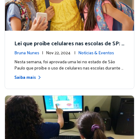
Lei que proíbe celulares nas escolas de SP:
A Matific contribui para o uso consciente da
Bruna Nunes
| Nov 22, 2024 |
Notícias & Eventos
tecnologia na educação
Nesta semana, foi aprovada uma lei no estado de São
Paulo que proíbe o uso de celulares nas escolas durante …
Saiba mais