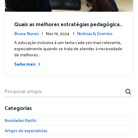
Quais as melhores estratégias pedagógicas
para alunos com dificuldades de aprendizag
Bruna Nunes
| Nov 19, 2024 |
Notícias & Eventos
em?
A educação inclusiva é um tema cada vez mais relevante,
especialmente quando se trata de atender à necessidade
de melhores …
Saiba mais
Categorias
Novidades Matific
Artigos de especialistas