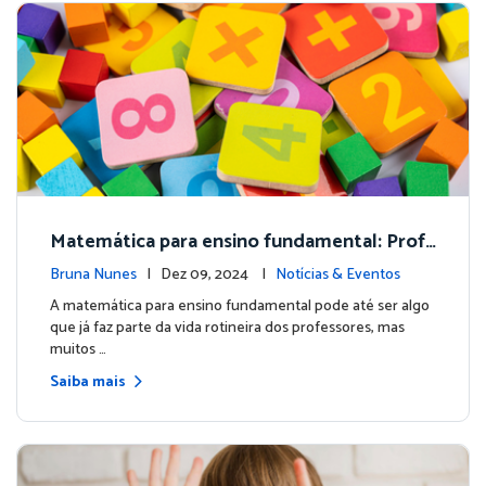
Matemática para ensino fundamental: Profe
ssor, descubra como melhorar suas aulas!
Bruna Nunes
| Dez 09, 2024 |
Notícias & Eventos
A matemática para ensino fundamental pode até ser algo
que já faz parte da vida rotineira dos professores, mas
muitos …
Saiba mais