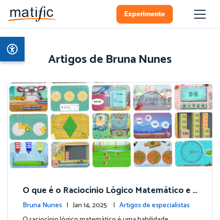
Experimente
Artigos de Bruna Nunes
O que é o Raciocínio Lógico Matemático e
Como a Matific Pode Potencializá-lo
Bruna Nunes
| Jan 14, 2025 |
Artigos de especialistas
O raciocínio lógico matemático é uma habilidade