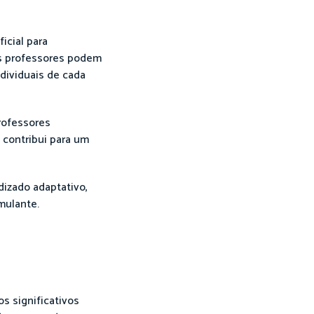
icial para
 os professores podem
dividuais de cada
rofessores
 contribui para um
dizado adaptativo,
mulante.
os significativos