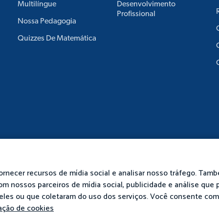
Multilíngue
Desenvolvimento
Profissional
Nossa Pedagogia
Quizzes De Matemática
ornecer recursos de mídia social e analisar nosso tráfego. Tam
m nossos parceiros de mídia social, publicidade e análise que
eles ou que coletaram do uso dos serviços. Você consente co
s Direitos Reservados.
Privacidade
Termos
Polí
ação de cookies