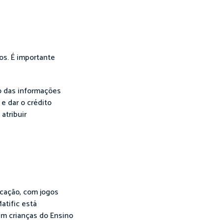
os. É importante
 das informações
e dar o crédito
atribuir
cação, com jogos
atific está
em crianças do Ensino