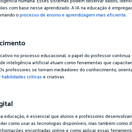
ligência humana. Esses sistemas podem observar dados, identif
ões com base nesse aprendizado. A IA na educação é empregada
tornando o
processo de ensino e aprendizagem mais eficiente.
ecimento
cativo no processo educacional, o papel do professor continua
 de inteligência artificial atuam como ferramentas que capacita
. Os professores se tornam mediadores do conhecimento, orient
r
habilidades críticas
e criativas.
ital
na educação, é essencial que alunos e professores desenvolvam
tender como usar as tecnologias disponíveis, mas também como 
 informações encontradas online e como aplicar essas ferrament