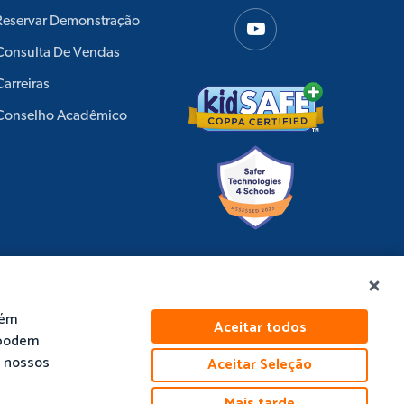
Reservar Demonstração
Consulta De Vendas
Carreiras
Conselho Acadêmico
bém
Aceitar todos
 podem
m nossos
Aceitar Seleção
tica De Cookies
Mais tarde