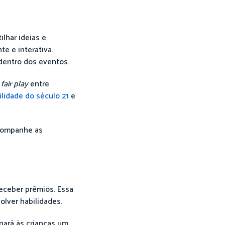
lhar ideias e
e e interativa.
 dentro dos eventos.
o
fair play
entre
lidade do século 21
e
acompanhe as
receber prêmios. Essa
olver habilidades.
nará às crianças um