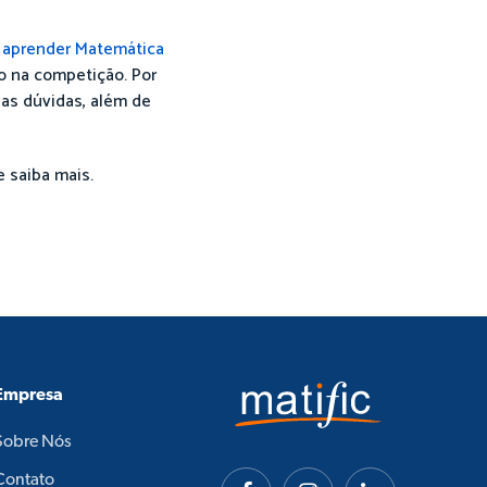
e
aprender Matemática
o na competição. Por
uas dúvidas, além de
 saiba mais.
Empresa
Sobre Nós
Contato