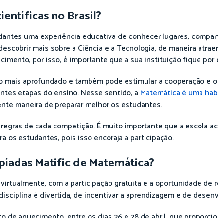
entíficas no Brasil?
dantes uma experiência educativa de conhecer lugares, comparti
escobrir mais sobre a Ciência e a Tecnologia, de maneira atraent
imento, por isso, é importante que a sua instituição fique por
o mais aprofundado e também pode estimular a cooperação e 
entes etapas do ensino. Nesse sentido, a
Matemática é uma habi
ente maneira de preparar melhor os estudantes.
as regras de cada competição. É muito importante que a escola 
ra os estudantes, pois isso encoraja a participação.
píadas Matific de Matemática?
irtualmente, com a participação gratuita e a oportunidade de 
sciplina é divertida, de incentivar a aprendizagem e de desenv
e aquecimento, entre os dias 26 e 28 de abril, que proporcio