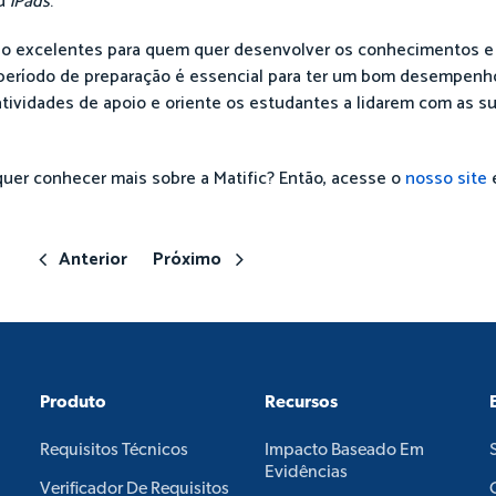
u
iPads
.
são excelentes para quem quer desenvolver os conhecimentos 
 período de preparação é essencial para ter um bom desempenh
atividades de apoio e oriente os estudantes a lidarem com as s
uer conhecer mais sobre a Matific? Então, acesse o
nosso site
e
Anterior
Próximo
Produto
Recursos
Requisitos Técnicos
Impacto Baseado Em
Evidências
Verificador De Requisitos