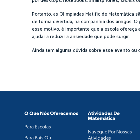
por desktops, notebooks, smartphones,
tablets
o
Portanto, as Olimpíadas Matific de Matemática 
de forma divertida, na companhia dos amigos. O
esse motivo, é importante que a escola ofereça 
ajudar a reduzir a ansiedade que pode surgir.
Ainda tem alguma dúvida sobre esse evento ou q
O Que Nós Oferecemos
Atividades De
Matemática
Para Escolas
Navegue Por Nossas
Para Pais Ou
Atividades