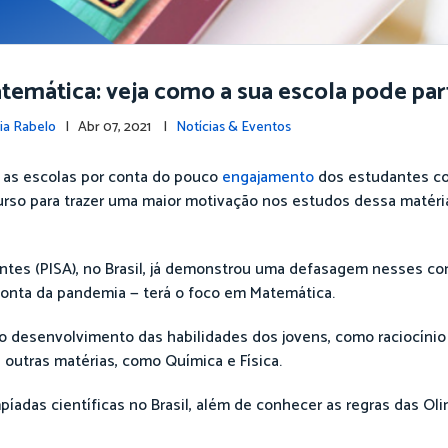
temática: veja como a sua escola pode part
ia Rabelo
| Abr 07, 2021 |
Notícias & Eventos
 as escolas por conta do pouco
engajamento
dos estudantes co
so para trazer uma maior motivação nos estudos dessa matéria
antes (PISA), no Brasil, já demonstrou uma defasagem nesses c
conta da pandemia — terá o foco em Matemática.
 o desenvolvimento das habilidades dos jovens, como raciocínio l
 outras matérias, como Química e Física.
adas científicas no Brasil, além de conhecer as regras das Oli