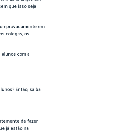
 sem que isso seja
os comprovadamente em
os colegas, os
s alunos com a
lunos? Então, saiba
entemente de fazer
ue já estão na