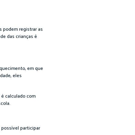
es podem registrar as
ade das crianças é
 aquecimento, em que
dade, eles
o é calculado com
cola.
possível participar