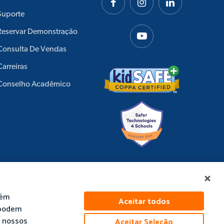
Suporte
Reservar Demonstração
Consulta De Vendas
Carreiras
Conselho Acadêmico
bém
Aceitar todos
 podem
m nossos
Aceitar Seleção