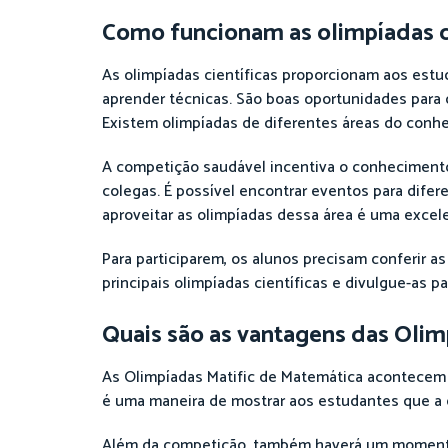
Como funcionam as olimpíadas ci
As olimpíadas científicas proporcionam aos estu
aprender técnicas. São boas oportunidades para d
Existem olimpíadas de diferentes áreas do conhec
A competição saudável incentiva o conheciment
colegas. É possível encontrar eventos para difer
aproveitar as olimpíadas dessa área é uma excel
Para participarem, os alunos precisam conferir 
principais olimpíadas científicas e divulgue-as pa
Quais são as vantagens das Olim
As Olimpíadas Matific de Matemática acontecem v
é uma maneira de mostrar aos estudantes que a di
Além da competição, também haverá um momento d