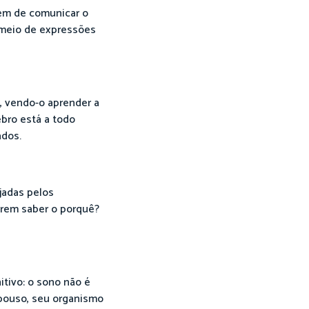
tem de comunicar o
 meio de expressões
 vendo-o aprender a
ebro está a todo
ados.
jadas pelos
erem saber o porquê?
tivo: o sono não é
epouso, seu organismo