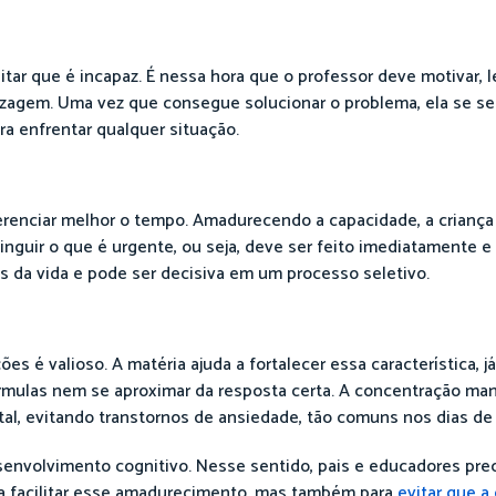
ditar que é incapaz. É nessa hora que o professor deve motivar,
izagem. Uma vez que consegue solucionar o problema, ela se se
a enfrentar qualquer situação.
erenciar melhor o tempo. Amadurecendo a capacidade, a crian
nguir o que é urgente, ou seja, deve ser feito imediatamente e 
s da vida e pode ser decisiva em um processo seletivo.
 é valioso. A matéria ajuda a fortalecer essa característica, 
órmulas nem se aproximar da resposta certa. A concentração m
tal, evitando transtornos de ansiedade, tão comuns nos dias de 
senvolvimento cognitivo. Nesse sentido, pais e educadores pre
ra facilitar esse amadurecimento, mas também para
evitar que a