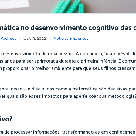
ática no desenvolvimento cognitivo das c
 Pacheco
| Out 13, 2022 |
Notícias & Eventos
ao desenvolvimento de uma pessoa. A comunicação através da l
s anos para ser aprimorada durante a primeira infância. É comu
m proporcionar o melhor ambiente para que seus filhos cresça
tal nisso — e disciplinas como a matemática são decisivas par
ber quais são esses impactos para aperfeiçoar sua metodologia
ivo?
em de processar informações, transformando-as em conhecimen