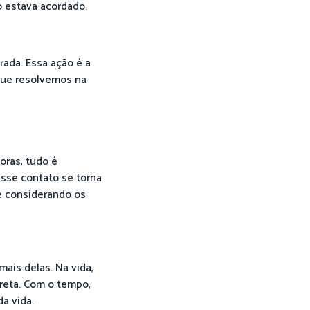
o estava acordado.
rada. Essa ação é a
que resolvemos na
oras, tudo é
sse contato se torna
te considerando os
ais delas. Na vida,
reta. Com o tempo,
a vida.