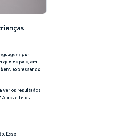
rianças
inguagem, por
m que os pais, em
m bem, expressando
a ver os resultados
? Aproveite os
to. Esse