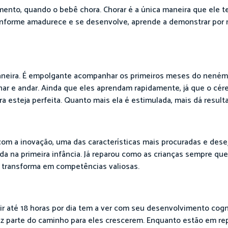
ento, quando o bebê chora. Chorar é a única maneira que ele 
Conforme amadurece e se desenvolve, aprende a demonstrar por
eira. É empolgante acompanhar os primeiros meses do neném,
har e andar. Ainda que eles aprendam rapidamente, já que o cér
 esteja perfeita. Quanto mais ela é estimulada, mais dá result
com a inovação, uma das características mais procuradas e dese
a na primeira infância. Já reparou como as crianças sempre qu
se transforma em competências valiosas.
 até 18 horas por dia tem a ver com seu desenvolvimento cogni
faz parte do caminho para eles crescerem. Enquanto estão em r