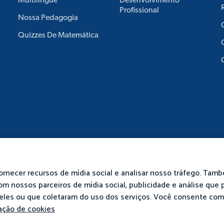
Multilíngue
Desenvolvimento
Profissional
Nossa Pedagogia
Quizzes De Matemática
ornecer recursos de mídia social e analisar nosso tráfego. Tam
m nossos parceiros de mídia social, publicidade e análise que
eles ou que coletaram do uso dos serviços. Você consente co
s Direitos Reservados.
Privacidade
Termos
Polí
ação de cookies