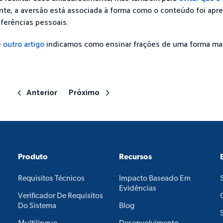
ente, a aversão está associada à forma como o conteúdo foi apr
ferências pessoais.
e
outro artigo
indicamos como ensinar frações de uma forma mai
Anterior
Próximo
Produto
Recursos
Requisitos Técnicos
Impacto Baseado Em
Evidências
Verificador De Requisitos
Do Sistema
Blog