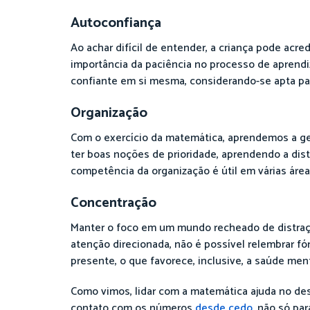
Autoconfiança
Ao achar difícil de entender, a criança pode acre
importância da paciência no processo de aprend
confiante em si mesma, considerando-se apta par
Organização
Com o exercício da matemática, aprendemos a g
ter boas noções de prioridade, aprendendo a disti
competência da organização é útil em várias área
Concentração
Manter o foco em um mundo recheado de distrações
atenção direcionada, não é possível relembrar f
presente, o que favorece, inclusive, a saúde men
Como vimos, lidar com a matemática ajuda no de
contato com os números
desde cedo
, não só pa