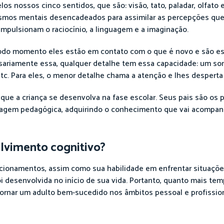
s nossos cinco sentidos, que são: visão, tato, paladar, olfato e
mos mentais desencadeados para assimilar as percepções que
impulsionam o raciocínio, a linguagem e a imaginação.
 todo momento eles estão em contato com o que é novo e são e
sariamente essa, qualquer detalhe tem essa capacidade: um som
tc. Para eles, o menor detalhe chama a atenção e lhes desperta
ue a criança se desenvolva na fase escolar. Seus pais são os pr
dizagem pedagógica, adquirindo o conhecimento que vai acompan
lvimento cognitivo?
ionamentos, assim como sua habilidade em enfrentar situaçõe
i desenvolvida no início de sua vida. Portanto, quanto mais te
tornar um adulto bem-sucedido nos âmbitos pessoal e profission