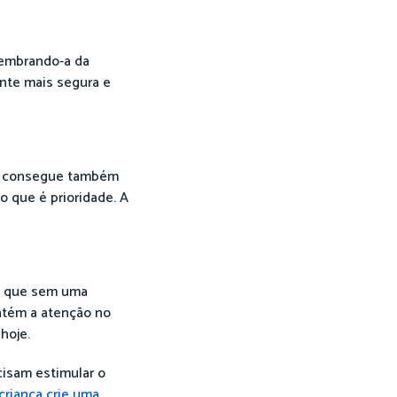
 lembrando-a da
nte mais segura e
ça consegue também
o que é prioridade. A
já que sem uma
antém a atenção no
hoje.
cisam estimular o
 criança crie uma