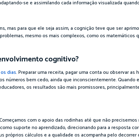
 adaptando-se e assimilando cada informação visualizada quand
, mas para que ele seja assim, a cognição teve que ser aprimo
nar problemas, mesmo os mais complexos, como os matemáticos 
envolvimento cognitivo?
os dias
. Preparar uma receita, pagar uma conta ou observar as h
m os números bem cedo, ainda que inconscientemente. Quando e
e educadores, os resultados são mais promissores, principalmen
 Começamos com o apoio das rodinhas até que não precisemos m
como suporte no aprendizado, direcionando para a resposta cor
s próprios cálculos e a qualidade os acompanha pelo decorrer d