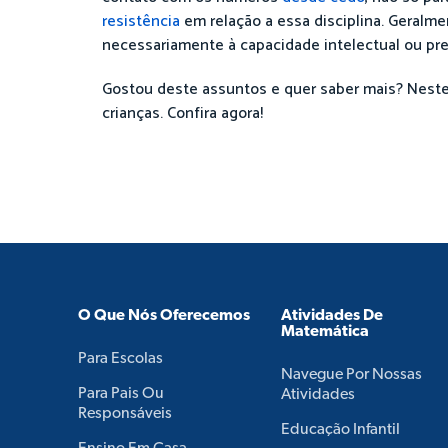
resistência
em relação a essa disciplina. Geralm
necessariamente à capacidade intelectual ou pre
Gostou deste assuntos e quer saber mais? Nest
crianças. Confira agora!
O Que Nós Oferecemos
Atividades De
Matemática
Para Escolas
Navegue Por Nossas
Para Pais Ou
Atividades
Responsáveis
Educação Infantil