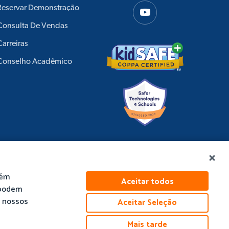
Reservar Demonstração
Consulta De Vendas
Carreiras
Conselho Acadêmico
bém
Aceitar todos
 podem
m nossos
Aceitar Seleção
tica De Cookies
Mais tarde