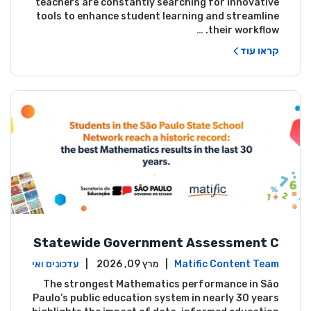
teachers are constantly searching for innovative
tools to enhance student learning and streamline
their workflow. …
קראו עוד
Statewide Government Assessment C
onfirms: Greater Matific Usage Linked
Matific Content Team
| מרץ 09, 2026 |
עדכונים ואי
to Higher Math Achievement
רועים
The strongest Mathematics performance in São
Paulo’s public education system in nearly 30 years