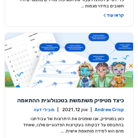
חשובים בחיזוי מגמות …
קראו עוד
כיצד מטיפיק משתמשת בטכנולוגית ההתאמה
האישית (אדפטציה) כדי לעזור לתלמיד ולמורה
Andrew Crisp
| אוק 12, 2021 |
מובילי דעה
להצליח
כאן במטיפיק, אנו שופטים את היתרונות של עבודתנו
בהתבסס על דבקותה בעקרונות הפדגוגיים שלנו, שאחד
מהם הוא למידה מותאמת אישית. …