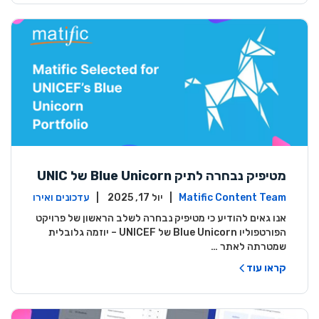
מטיפיק נבחרה לתיק Blue Unicorn של UNIC
EF: פרק חדש מתחיל
Matific Content Team
| יול 17, 2025 |
עדכונים ואירו
עים
אנו גאים להודיע כי מטיפיק נבחרה לשלב הראשון של פרויקט
הפורטפוליו Blue Unicorn של UNICEF – יוזמה גלובלית
שמטרתה לאתר …
קראו עוד