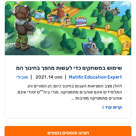
שימוש במשחקים כדי לעשות מהפך בחינוך המ
תמטי בגילאי גן וביה""ס יסודי
Matific Education Expert
| ספט 14, 2021 |
מובילי
דעה
להלן מצב המציאות העגום בחינוך כיום: הן המורים והן
התלמידים אינם אוהבים מתמטיקה. מורי ביה""ס יסודי אינם
אוהבים מתמטיקה מסיבות …
קראו עוד
הציגו פוסטים נוספים