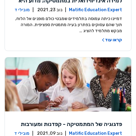
למידה אינדיווידואלית במתמטיקה: מדוע היא
משמעותית וכיצד עלינו לעשותה?
Matific Education Expert
| נוב 23, 2021 |
מובילי ד
עה
דמיינו כיתה עמוסה בתלמידים שמבטי כולם מופנים אל הלוח,
תוך שהם עסוקים בפתרון בעיה מתמטית ספציפית. המורה
מבקש מתלמיד להציג …
קראו עוד
פדגוגיה של המתמטיקה - קפדנות ומעורבות
Matific Education Expert
| נוב 09, 2021 |
מובילי ד