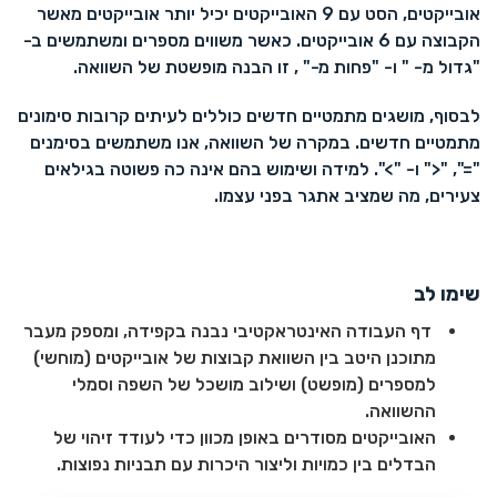
אובייקטים, הסט עם 9 האובייקטים יכיל יותר אובייקטים מאשר
הקבוצה עם 6 אובייקטים. כאשר משווים מספרים ומשתמשים ב-
"גדול מ- " ו- "פחות מ-" , זו הבנה מופשטת של השוואה.
לבסוף, מושגים מתמטיים חדשים כוללים לעיתים קרובות סימונים
מתמטיים חדשים. במקרה של השוואה, אנו משתמשים בסימנים
"=", "<" ו- ">". למידה ושימוש בהם אינה כה פשוטה בגילאים
צעירים, מה שמציב אתגר בפני עצמו.
שימו לב
דף העבודה האינטראקטיבי נבנה בקפידה, ומספק מעבר
מתוכנן היטב בין השוואת קבוצות של אובייקטים (מוחשי)
למספרים (מופשט) ושילוב מושכל של השפה וסמלי
ההשוואה.
האובייקטים מסודרים באופן מכוון כדי לעודד זיהוי של
הבדלים בין כמויות וליצור היכרות עם תבניות נפוצות.