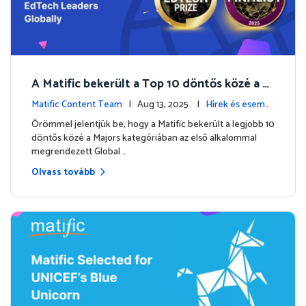
A Matific bekerült a Top 10 döntős közé a Gl
obal EdTech Awards 2025 rangos versenyén
Matific Content Team
| Aug 13, 2025 |
Hírek és esemé
nyek
Örömmel jelentjük be, hogy a Matific bekerült a legjobb 10
döntős közé a Majors kategóriában az első alkalommal
megrendezett Global …
Olvass tovább