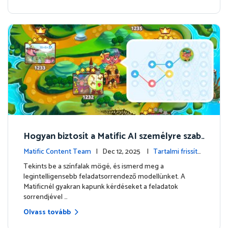
Hogyan biztosít a Matific AI személyre szab
ott tanulást a Kalandszigeten?
Matific Content Team
| Dec 12, 2025 |
Tartalmi frissítés
ek
Tekints be a színfalak mögé, és ismerd meg a
legintelligensebb feladatsorrendező modellünket. A
Matificnél gyakran kapunk kérdéseket a feladatok
sorrendjével …
Olvass tovább