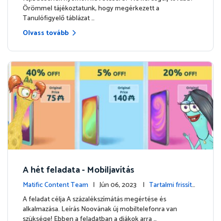
Örömmel tájékoztatunk, hogy megérkezett a
Tanulófigyelő táblázat …
Olvass tovább
A hét feladata - Mobiljavítás
Matific Content Team
| Jún 06, 2023 |
Tartalmi frissíté
sek
A feladat célja A százalékszímátás megértése és
alkalmazása. Leírás Noovának új mobiltelefonra van
szüksége! Ebben a feladatban a diákok arra …