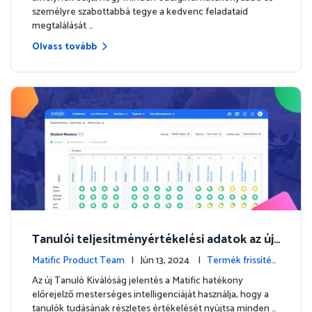
személyre szabottabbá tegye a kedvenc feladataid
megtalálását …
Olvass tovább
Tanulói teljesítményértékelési adatok az új
Tanulói Kiválóság jelentéssel
Matific Product Team
| Jún 13, 2024 |
Termék frissítés
ek
Az új Tanuló Kiválóság jelentés a Matific hatékony
előrejelző mesterséges intelligenciáját használja, hogy a
tanulók tudásának részletes értékelését nyújtsa minden …