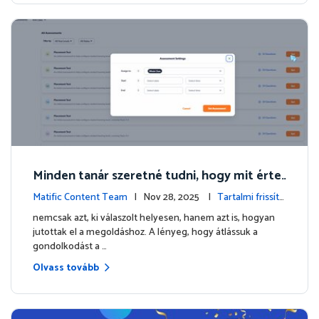
Minden tanár szeretné tudni, hogy mit érte
ttek meg valójában a diákjai
Matific Content Team
| Nov 28, 2025 |
Tartalmi frissíté
sek
nemcsak azt, ki válaszolt helyesen, hanem azt is, hogyan
jutottak el a megoldáshoz. A lényeg, hogy átlássuk a
gondolkodást a …
Olvass tovább