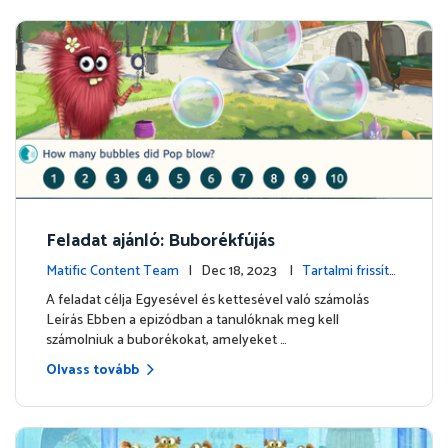
Feladat ajánló: Buborékfújás
Matific Content Team
| Dec 18, 2023 |
Tartalmi frissíté
sek
A feladat célja Egyesével és kettesével való számolás
Leírás Ebben a epizódban a tanulóknak meg kell
számolniuk a buborékokat, amelyeket …
Olvass tovább