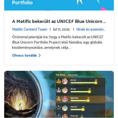
A Matific bekerült az UNICEF Blue Unicorn p
ortfóliójába: új fejezet kezdődik
Matific Content Team
| Júl 17, 2025 |
Hírek és esemény
ek
Örömmel jelentjük be, hogy a Matific bekerült az UNICEF
Blue Unicorn Portfolio Project első fázisába, egy globális
kezdeményezésbe, amelynek célja …
Olvass tovább