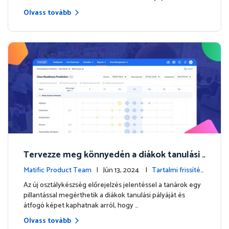
Olvass tovább
Tervezze meg könnyedén a diákok tanulási
útját az új osztálykészség előrejelzéssel
Matific Product Team
| Jún 13, 2024 |
Tartalmi frissítés
ek
Az új osztálykészség előrejelzés jelentéssel a tanárok egy
pillantással megérthetik a diákok tanulási pályáját és
átfogó képet kaphatnak arról, hogy …
Olvass tovább