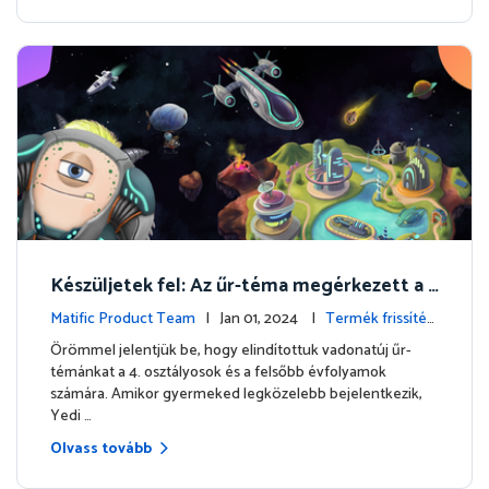
Készüljetek fel: Az űr-téma megérkezett a 4
. osztályosoknak és a felsőbb évfolyamokna
Matific Product Team
| Jan 01, 2024 |
Termék frissítés
k!
ek
Örömmel jelentjük be, hogy elindítottuk vadonatúj űr-
témánkat a 4. osztályosok és a felsőbb évfolyamok
számára. Amikor gyermeked legközelebb bejelentkezik,
Yedi …
Olvass tovább