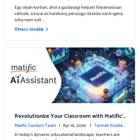
enetét
sek
Egy olyan korban, ahol a gazdasági helyzet folyamatosan
változik, a korai és hatékony pénzügyi oktatás iránti igény
soha nem volt …
Olvass tovább
Revolutionize Your Classroom with Matific's
AI-Powered Teacher Assistant
Matific Content Team
| Ápr 16, 2026 |
Termék frissítés
ek
In today's dynamic educational landscape, teachers are