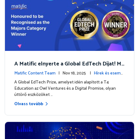
A Matific elnyerte a Global EdTech Díjat! Mé
rföldkő a digitális matematika oktatásba
Matific Content Team
| Nov 18, 2025 |
Hírek és esemé
nyek
A Global EdTech Prize, amelyet idén alapított a T4
Education az Owl Ventures és a Digital Promise, olyan
úttörő eszközöket …
Olvass tovább