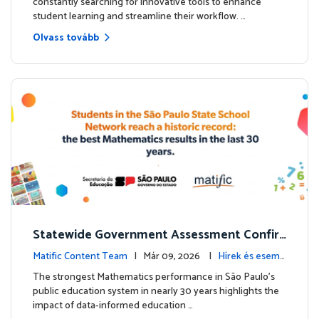
constantly searching for innovative tools to enhance
student learning and streamline their workflow. …
Olvass tovább
Statewide Government Assessment Confir
ms: Greater Matific Usage Linked to Higher
Matific Content Team
| Már 09, 2026 |
Hírek és esemé
Math Achievement
nyek
The strongest Mathematics performance in São Paulo’s
public education system in nearly 30 years highlights the
impact of data-informed education …