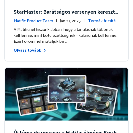
StarMaster: Barátságos versenyen keresztü
l megszerethető a matematika
Matific Product Team
| Jan 27, 2025 |
Termék frissítés
ek
A Matificnél hiszünk abban, hogy a tanulásnak többnek
kell lennie, mint kötelezettségnek - kalandnak kell lennie.
Ezért örömmel mutatjuk be …
Olvass tovább
Új téma de ugyanaz a Matific élmény: Egy k