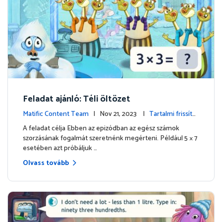
Feladat ajánló: Téli öltözet
Matific Content Team
| Nov 21, 2023 |
Tartalmi frissítés
ek
A feladat célja Ebben az epizódban az egész számok
szorzásának fogalmát szeretnénk megérteni. Például 5 × 7
esetében azt próbáljuk …
Olvass tovább