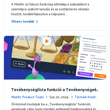
ással
ek
A Matific új Fókusz funkciója áthidalja a szakadékot a
személyre szabott tanulás és az osztálytermi oktatás
között, továbbfejlesztve a népszerű …
Olvass tovább
Tevékenységlista funkció a Tevékenységek
mentésével
Matific Product Team
| Sze 20, 2024 |
Termék frissíté
sek
Örömmel mutatjuk be a „Tevékenységlista” funkciót,
amelynek célja, hogy minden eddiginél hatékonyabbá és