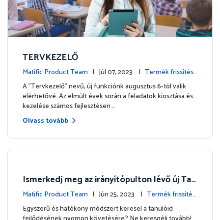
TERVKEZELŐ
Matific Product Team
| Júl 07, 2023 |
Termék frissítése
k
A "Tervkezelő" nevű, új funkciónk augusztus 6-tól válik
elérhetővé. Az elmúlt évek során a feladatok kiosztása és
kezelése számos fejlesztésen …
Olvass tovább
Ismerkedj meg az irányítópulton lévő új Tan
ulófigyelő táblázattal!
Matific Product Team
| Jún 25, 2023 |
Termék frissítés
ek
Egyszerű és hatékony módszert keresel a tanulóid
fejlődésének nyomon követésére? Ne keresgélj tovább!