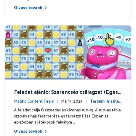
Olvass tovább
Feladat ajánló: Szerencsés csillagzat (Egész
számok összeadása és kivonása)
Matific Content Team
| Máj 15, 2023 |
Tartalmi frissítés
ek
A feladat célja Összeadás és kivonás 100-ig. A 100-as tábla
szabályainak felismerése és felhasználása Ebben az
epizódban a játékosok felváltva …
Olvass tovább