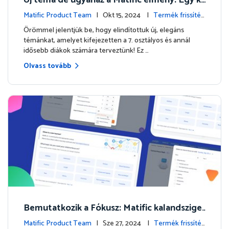
ozmikus űrutazás vár rád! 🚀🌌
Matific Product Team
| Okt 15, 2024 |
Termék frissítés
ek
Örömmel jelentjük be, hogy elindítottuk új, elegáns
témánkat, amelyet kifejezetten a 7. osztályos és annál
idősebb diákok számára terveztünk! Ez …
Olvass tovább
Bemutatkozik a Fókusz: Matific kalandszige
tének összehangolása az osztálytermi tanul
Matific Product Team
| Sze 27, 2024 |
Termék frissítés