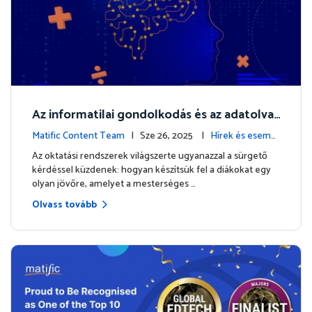
Az informatilai gondolkodás és az adatolvas
ási képesség: miért kell a matematikának él
Matific Content Team
| Sze 26, 2025 |
Hírek és esemé
en járnia
nyek
Az oktatási rendszerek világszerte ugyanazzal a sürgető
kérdéssel küzdenek: hogyan készítsük fel a diákokat egy
olyan jövőre, amelyet a mesterséges …
Olvass tovább