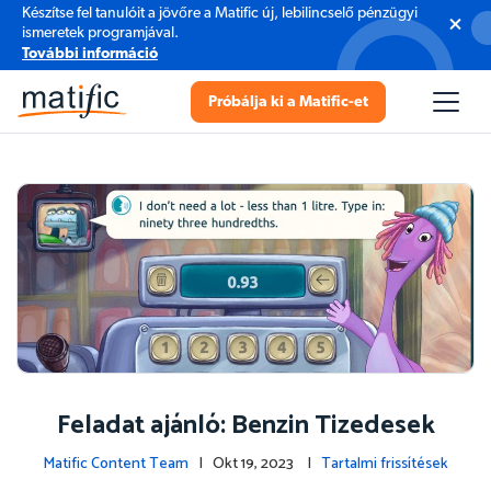
Készítse fel tanulóit a jövőre a Matific új, lebilincselő pénzügyi
ismeretek programjával.
További információ
Próbálja ki a Matific-et
Feladat ajánló: Benzin Tizedesek
Matific Content Team
| Okt 19, 2023 |
Tartalmi frissítések