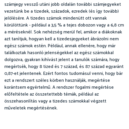
számjegy vessző utáni jobb oldalán további számjegyeket
vezetünk be a tizedek, századok, ezredek (és így tovább)
jelölésére. A tizedes számok mindenütt ott vannak
körülöttünk - például a 3,5 % a tejes dobozon vagy a 6,8 cm
a méréseknél. Sok nehézség merül fel, amikor a diákoknak
azt tanítjuk, hogyan kell a tizedesjegyeket ábrázolni nem
egész számok estén. Például, annak ellenére, hogy már
találkoztak hasonló jelenségekkel az egész számokkal
dolgozva, gyakran kihívást jelent a tanulók számára, hogy
megértsék, hogy 8 tized és 7 század, és 87 század egyaránt
0,87-et jelentenek. Ezért fontos tudomásul venni, hogy bár
ezt a rendszert széles körben használják, megértése
korántsem egyértelmű. A rendszer fogalmi megértése
előfeltétele az összetettebb témák, például az
összehasonlítás vagy a tizedes számokkal végzett
műveletek megértésének.