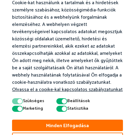
Cookie-kat használunk a tartalmak és a hirdetések
személyre szabásához, közösségimédia-funkciók
biztosításához és a webhelyünk forgalmának
elemzéséhez. A webhelyen végzett
tevékenységeivel kapcsolatos adatokat megosztjuk
közösségi oldalakat üzemeltető, hirdetési és
elemzési partnereinkkel, akik ezeket az adatokat
összekapcsolhatják azokkal az adatokkal, amelyeket
Ön adott meg nekik, illetve amelyeket ők gyűjtöttek
be a saját szolgáltatásaik Ön általi használatáról. A
webhely használatának folytatásával Ön elfogadja a
cookie-használatra vonatkozó szabályzatunkat.
Olvassa el a cooike-kal kapcsolatos szabályzatunkat
Szükséges
Beállítások
Marketing
Statisztika
© 2026 Matific. Minden jog fenntartva.
Minden Elfogadása
Adatvédelem
Feltételek
Cookie-Szabályzat