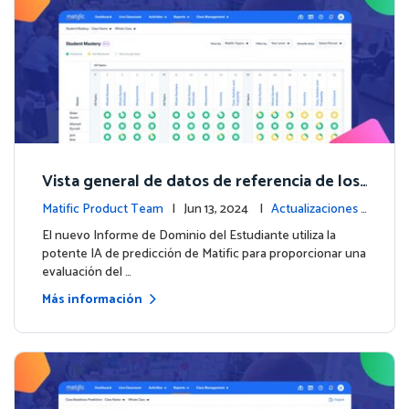
Vista general de datos de referencia de los
estudiantes con el nuevo Informe de Domi
Matific Product Team
| Jun 13, 2024 |
Actualizaciones
nio del Estudiante
de la plataforma
El nuevo Informe de Dominio del Estudiante utiliza la
potente IA de predicción de Matific para proporcionar una
evaluación del …
Más información