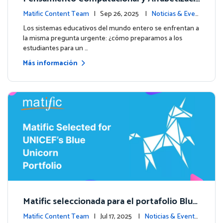
ón en Datos: Por qué las Matemáticas debe
Matific Content Team
| Sep 26, 2025 |
Noticias & Even
n liderar el camino
tos
Los sistemas educativos del mundo entero se enfrentan a
la misma pregunta urgente: ¿cómo preparamos a los
estudiantes para un …
Más información
Matific seleccionada para el portafolio Blue
Unicorn de UNICEF: Comienza una nueva et
Matific Content Team
| Jul 17, 2025 |
Noticias & Evento