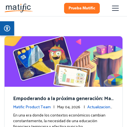
Prueba Matific
Empoderando a la próxima generación: Mat
ific lanza un curso integral de Educación Fin
Matific Product Team
| May 04, 2026 |
Actualizacione
anciera
s de la plataforma
En una era donde los contextos económicos cambian
constantemente, la necesidad de una educación
financiera temprana y efectiva nunca ha …