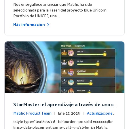
apa
s
Nos enorgullece anunciar que Matific ha sido
seleccionada para la Fase 1 del proyecto Blue Unicorn
Portfolio de UNICEF, una …
Más información
StarMaster: el aprendizaje a través de una c
ompetición amistosa
Matific Product Team
| Ene 27, 2025 |
Actualizaciones
de la plataforma
<style type="text/css"><!--td {border: 1px solid #cccccc;}br
{mso-data-placement:same-cell;}--> </style> En Matific