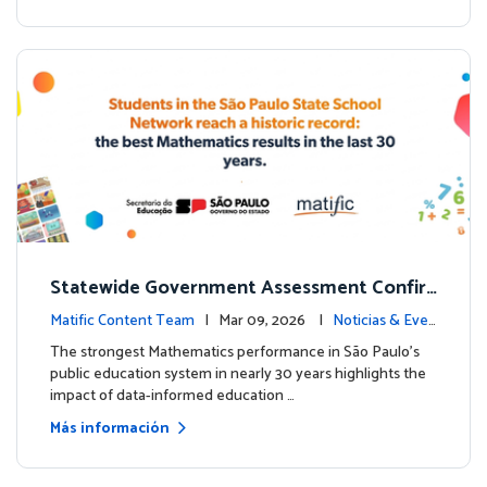
Statewide Government Assessment Confir
ms: Greater Matific Usage Linked to Higher
Matific Content Team
| Mar 09, 2026 |
Noticias & Even
Math Achievement
tos
The strongest Mathematics performance in São Paulo’s
public education system in nearly 30 years highlights the
impact of data-informed education …
Más información