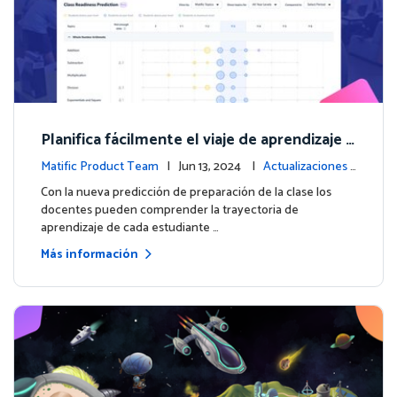
Planifica fácilmente el viaje de aprendizaje d
e cada estudiante con la nueva predicción d
Matific Product Team
| Jun 13, 2024 |
Actualizaciones
e preparación de la clase
de contenido
Con la nueva predicción de preparación de la clase los
docentes pueden comprender la trayectoria de
aprendizaje de cada estudiante …
Más información