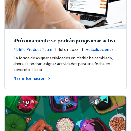
¡Próximamente se podrán programar activi
dades!
Matific Product Team
| Jul 01, 2022 |
Actualizaciones d
e la plataforma
La forma de asignar actividades en Matific ha cambiado,
ahora se podrán asignar actividades para una fecha en
concreto. Hasta …
Más información