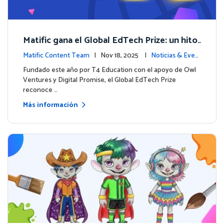
Matific gana el Global EdTech Prize: un hito
para la educación digital en matemáticas
Matific Content Team
| Nov 18, 2025 |
Noticias & Even
tos
Fundado este año por T4 Education con el apoyo de Owl
Ventures y Digital Promise, el Global EdTech Prize
reconoce …
Más información