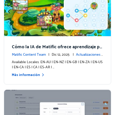
Cómo la IA de Matific ofrece aprendizaje pe
rsonalizado en la Isla de las Aventuras
Matific Content Team
| Dic 12, 2025 |
Actualizaciones d
e contenido
Available Locales: EN-AU | EN-NZ | EN-GB | EN-ZA | EN-US
| EN-CA | ES | CA | ES-AR | …
Más información