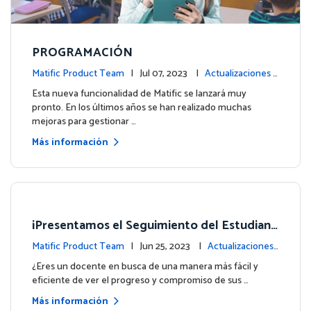
PROGRAMACIÓN
Matific Product Team
| Jul 07, 2023 |
Actualizaciones d
e la plataforma
Esta nueva funcionalidad de Matific se lanzará muy
pronto. En los últimos años se han realizado muchas
mejoras para gestionar …
Más información
¡Presentamos el Seguimiento del Estudiant
e en tu menú de Inicio!
Matific Product Team
| Jun 25, 2023 |
Actualizaciones
de la plataforma
¿Eres un docente en busca de una manera más fácil y
eficiente de ver el progreso y compromiso de sus …
Más información