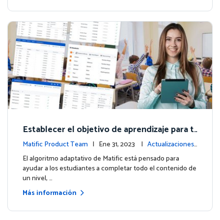
Establecer el objetivo de aprendizaje para t
us estudiantes
Matific Product Team
| Ene 31, 2023 |
Actualizaciones
de la plataforma
El algoritmo adaptativo de Matific está pensado para
ayudar a los estudiantes a completar todo el contenido de
un nivel, …
Más información