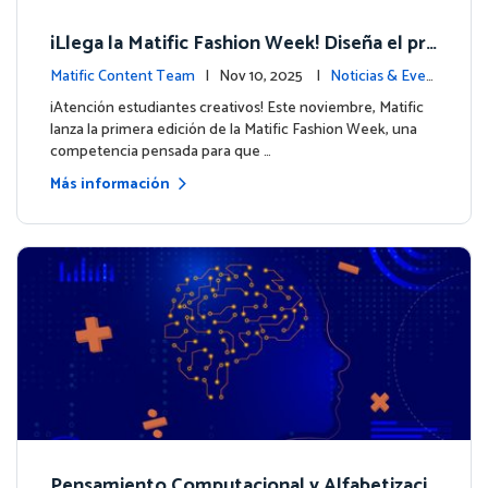
¡Llega la Matific Fashion Week! Diseña el pró
ximo look de nuestros personajes
Matific Content Team
| Nov 10, 2025 |
Noticias & Even
tos
¡Atención estudiantes creativos! Este noviembre, Matific
lanza la primera edición de la Matific Fashion Week, una
competencia pensada para que …
Más información
Pensamiento Computacional y Alfabetizaci