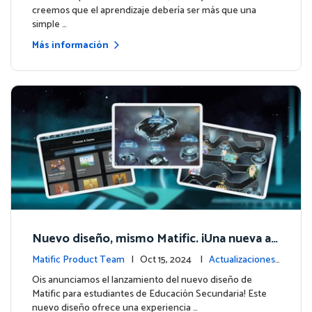
creemos que el aprendizaje debería ser más que una
simple …
Más información
Nuevo diseño, mismo Matific. ¡Una nueva av
entura galáctica de aprendizaje!
Matific Product Team
| Oct 15, 2024 |
Actualizaciones
de la plataforma
Ois anunciamos el lanzamiento del nuevo diseño de
Matific para estudiantes de Educación Secundaria! Este
nuevo diseño ofrece una experiencia …