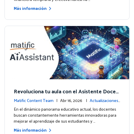
Más información
Revoluciona tu aula con el Asistente Docen
te impulsado por IA de Matific
Matific Content Team
| Abr 16, 2026 |
Actualizaciones
de la plataforma
En el dinámico panorama educativo actual, los docentes
buscan constantemente herramientas innovadoras para
mejorar el aprendizaje de sus estudiantes y …
Más información