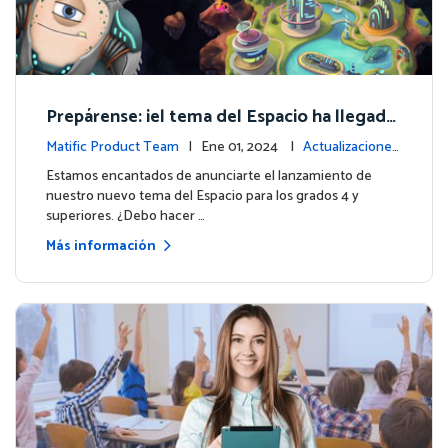
Prepárense: ¡el tema del Espacio ha llegado
para los grados 4 y superiores!
Matific Product Team
| Ene 01, 2024 |
Actualizaciones
de la plataforma
Estamos encantados de anunciarte el lanzamiento de
nuestro nuevo tema del Espacio para los grados 4 y
superiores. ¿Debo hacer …
Más información