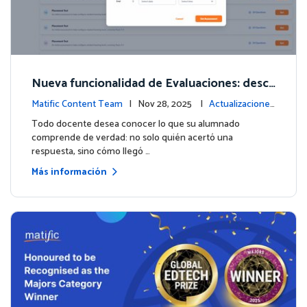
Nueva funcionalidad de Evaluaciones: descu
bre lo que tus alumnos realmente saben
Matific Content Team
| Nov 28, 2025 |
Actualizaciones
de contenido
Todo docente desea conocer lo que su alumnado
comprende de verdad: no solo quién acertó una
respuesta, sino cómo llegó …
Más información