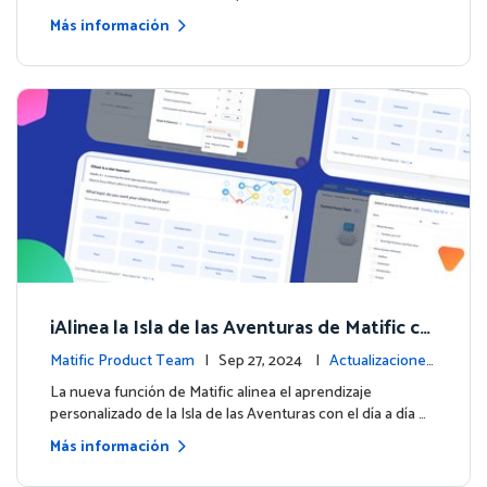
Más información
¡Alinea la Isla de las Aventuras de Matific co
n tus sesiones de matemáticas!
Matific Product Team
| Sep 27, 2024 |
Actualizaciones
de la plataforma
La nueva función de Matific alinea el aprendizaje
personalizado de la Isla de las Aventuras con el día a día …
Más información