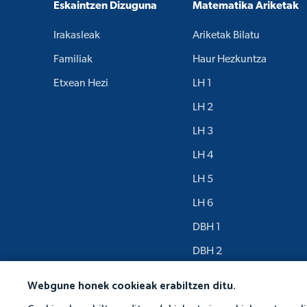
Eskaintzen Dizuguna
Matematika Ariketak
Irakasleak
Ariketak Bilatu
Familiak
Haur Hezkuntza
Etxean Hezi
LH 1
LH 2
LH 3
LH 4
LH 5
LH 6
DBH 1
DBH 2
DBH 3
Webgune honek cookieak erabiltzen ditu.