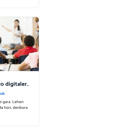
o digitaler
uak
i gara. Lehen
da hori, denbora