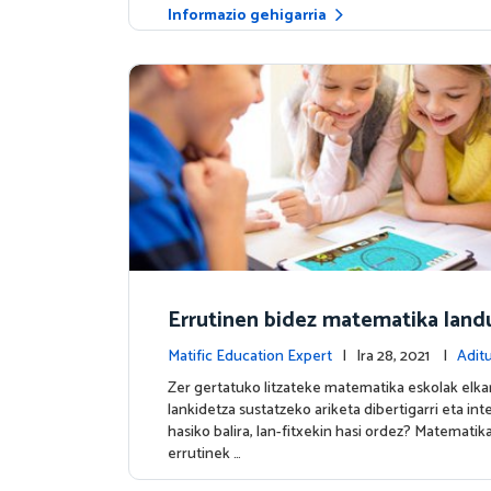
Informazio gehigarria
Errutinen bidez matematika land
Matific Education Expert
| Ira 28, 2021 |
Adit
Zer gertatuko litzateke matematika eskolak elkar
lankidetza sustatzeko ariketa dibertigarri eta in
hasiko balira, lan-fitxekin hasi ordez? Matematik
errutinek …
Informazio gehigarria