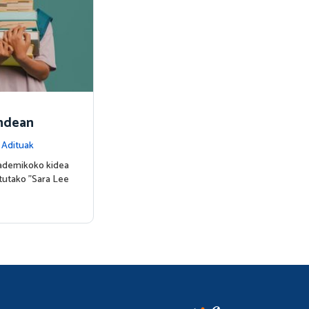
endean
|
Adituak
kademikoko kidea
tutako "Sara Lee