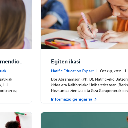
gomendio
Egiten ikasi
tuak
Matific Education Expert
| Ots 09, 2021 
zatikiak
Dor Abrahamson (Ph. D), Matific-eko Batzo
k, LH
kidea eta Kaliforniako Unibertsitatean (Berk
oritxarrez, …
Hezkuntza zientzia eta Giza Garapenerako ira
Informazio gehigarria