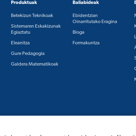
Produktuak
Baliabideak
Betekizun Teknikoak
Ebidentzian
Oinarritutako Eragina
Sistemaren Eskakizunak
Egiaztatu
Bloga
Eleanitza
Formakuntza
Gure Pedagogia
Galdera Matematikoak