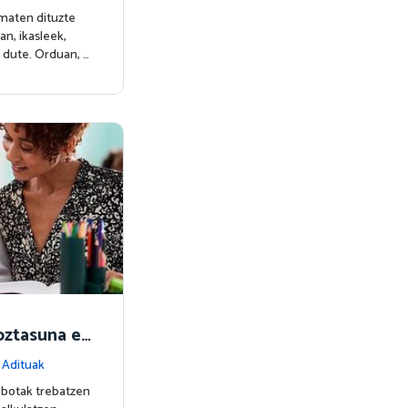
ematen dituzte
an, ikasleek,
 dute. Orduan, …
ztasuna et
|
Adituak
obotak trebatzen