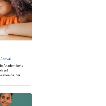
|
Adituak
rde Akademikoko
eleyn)
kaslea da. Zer …