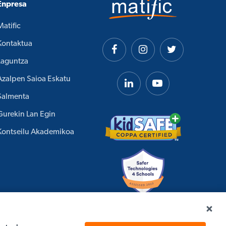
Enpresa
Matific
Kontaktua
Laguntza
Azalpen Saioa Eskatu
Salmenta
Gurekin Lan Egin
Kontseilu Akademikoa