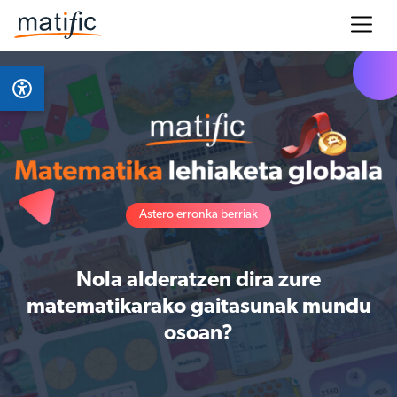
Astero erronka berriak
Nola alderatzen dira zure
matematikarako gaitasunak mundu
osoan?