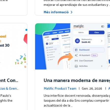
ncera
buscan constantemente herramientas innov
mejorar el aprendizaje de sus estudiantes y 
Més informació
nt Conf
Una manera moderna de naveg
ed to Hig
ific
cias & Event
Matific Product Team
| Gen. 26, 2026 |
A
e la plataforma
Paulo’s
Una interfície docent renovada, dissenyada pe
ights the
tasques del dia a dia Ens complau compartir
actualització de la …