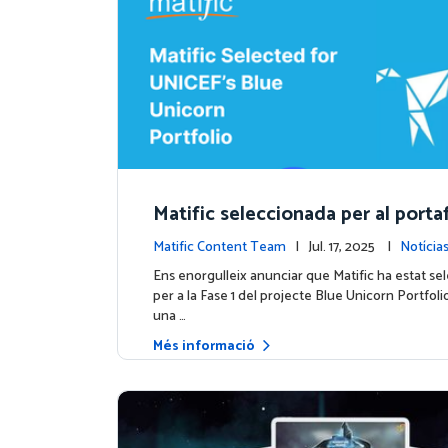
Matific seleccionada per al porta
Unicorn d'UNICEF: Comença una 
Matific Content Team
| Jul. 17, 2025 |
Notícia
apa
Ens enorgulleix anunciar que Matific ha estat se
per a la Fase 1 del projecte Blue Unicorn Portfol
una …
Més informació