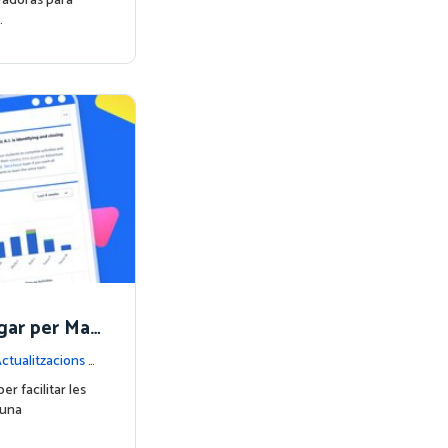
adoras para
…
ar per Mat
ctualitzacions d
r facilitar les
 una