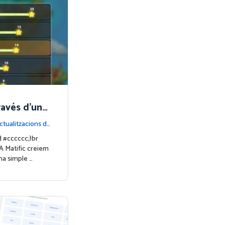
ravés d'una
ctualitzacions d
id #cccccc;}br
A Matific creiem
na simple …