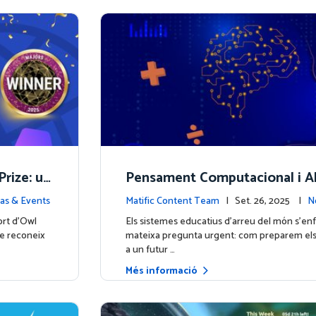
Prize: un
Pensament Computacional i Al
 digital
ó en Dades: Per què les Mate
ias & Events
Matific Content Team
| Set. 26, 2025 |
N
n de liderar el camí
ort d'Owl
Els sistemes educatius d’arreu del món s’enf
ze reconeix
mateixa pregunta urgent: com preparem els
a un futur …
Més informació