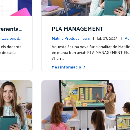
prenentat
PLA MANAGEMENT
a predicc
itzacions de
Matific Product Team
| Jul. 07, 2023 |
Act
a plataforma
 els docents
Aquesta és una nova funcionalitat de Matifi
e de cada
en marxa ben aviat: PLA MANAGEMENT Els d
s'han …
Més informació