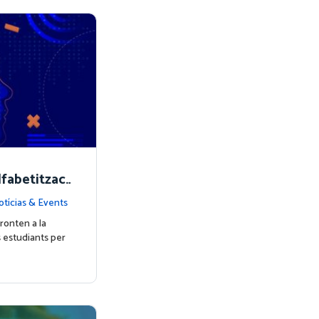
fabetitzaci
màtiques ha
otícias & Events
ronten a la
 estudiants per