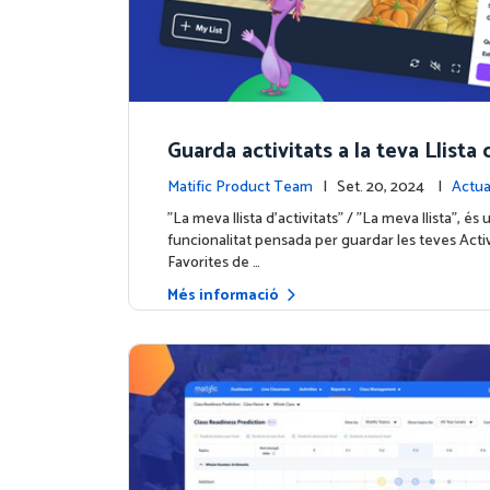
Guarda activitats a la teva Llista 
ts
Matific Product Team
| Set. 20, 2024 |
Actua
e la plataforma
"La meva llista d'activitats" / "La meva llista", és
funcionalitat pensada per guardar les teves Activ
Favorites de …
Més informació