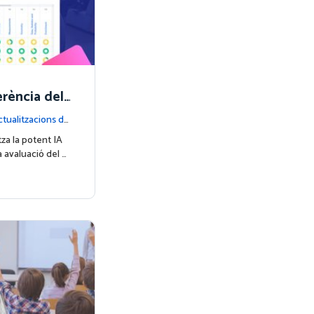
erència dels
e de Domini
tualitzacions de
tza la potent IA
 avaluació del …