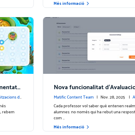
Més informació
enentatg
Nova funcionalitat d'Avaluaci
ntures
reix el que realment saben els
itzacions de
Matific Content Team
| Nov. 28, 2025 |
A
es
e contingut
més
Cada professor vol saber què entenen realm
ic, rebem
alumnes: no només qui ha rebut una resposta
com …
Més informació