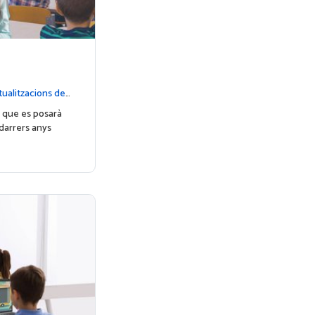
ualitzacions de l
c que es posarà
arrers anys