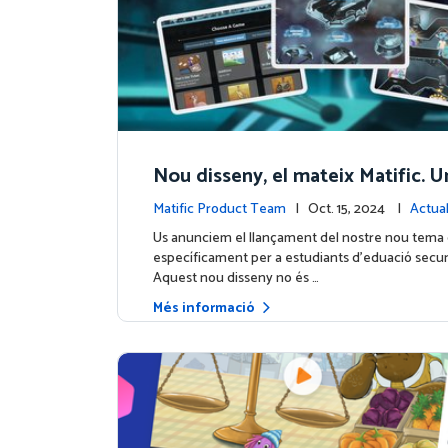
Nou disseny, el mateix Matific. 
aventura galàctica d'aprenentatg
Matific Product Team
| Oct. 15, 2024 |
Actual
la plataforma
Us anunciem el llançament del nostre nou tema 
específicament per a estudiants d'eduació secun
Aquest nou disseny no és …
Més informació