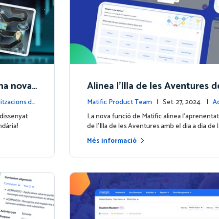
Una nova
Alinea l'Illa de les Aventures d
e!
mb les teves sessions de mat
itzacions de
Matific Product Team
| Set. 27, 2024 |
Ac
la plataforma
dissenyat
La nova funció de Matific alinea l'aprenenta
dària!
de l'Illa de les Aventures amb el dia a dia de l
Més informació