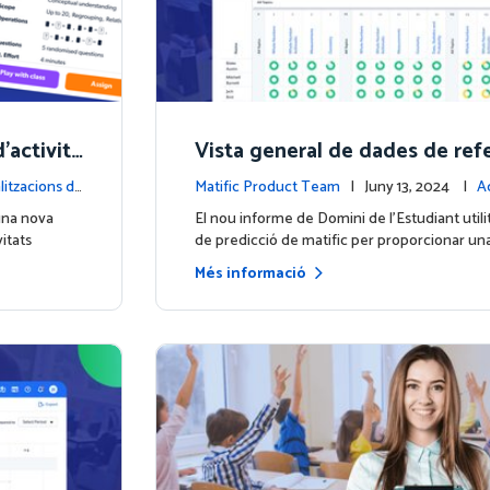
d'activita
Vista general de dades de ref
estudiants amb el nou inform
litzacions d
Matific Product Team
| Juny 13, 2024 |
Ac
de l'Estudiant
la plataforma
 una nova
El nou informe de Domini de l'Estudiant utili
itats
de predicció de matific per proporcionar una
Més informació