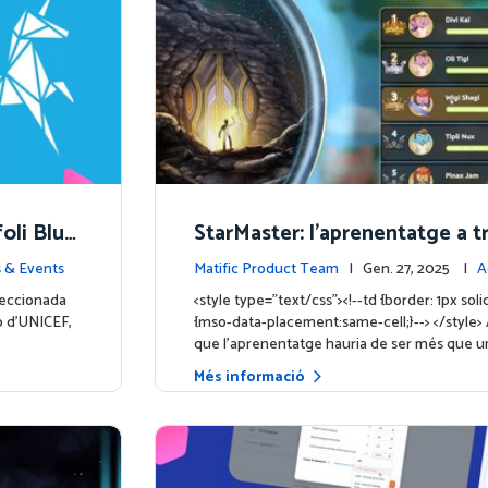
foli Blue
StarMaster: l'aprenentatge a t
nova et
competició amistosa
s & Events
Matific Product Team
| Gen. 27, 2025 |
A
e la plataforma
leccionada
<style type="text/css"><!--td {border: 1px sol
io d'UNICEF,
{mso-data-placement:same-cell;}--> </style> 
que l'aprenentatge hauria de ser més que u
Més informació