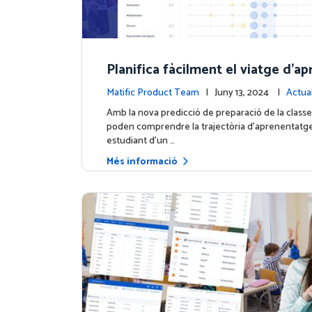
Planifica fàcilment el viatge d'a
ge de cada estudiant amb la nov
Matific Product Team
| Juny 13, 2024 |
Actual
ió de preparació de la classe
contingut
Amb la nova predicció de preparació de la classe
poden comprendre la trajectòria d'aprenentatg
estudiant d'un …
Més informació