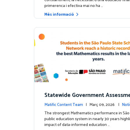
constantment, la necessitat d'una educació fina
primerenca i efectiva mai no ha …
Més informació
Statewide Government Assessme
irms: Greater Matific Usage Link
Matific Content Team
| Març 09, 2026 |
Notí
her Math Achievement
s
The strongest Mathematics performance in São 
public education system in nearly 30 years highl
impact of data-informed education …