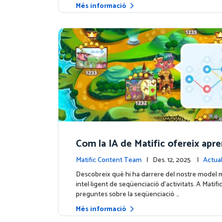
Més informació
Com la IA de Matific ofereix apr
e personalitzat a l’Illa de les Ave
Matific Content Team
| Des. 12, 2025 |
Actual
contingut
Descobreix què hi ha darrere del nostre model 
intel·ligent de seqüenciació d’activitats. A Matif
preguntes sobre la seqüenciació …
Més informació