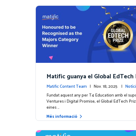
Matific guanya el Global EdTech 
a fita per a l'educació matemàtica
Matific Content Team
| Nov. 18, 2025 |
Notíc
Fundat aquest any per T4 Education amb el sup
Ventures i Digital Promise, el Global EdTech Pri
eines …
Més informació