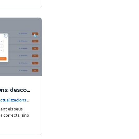
ons: descob
 teus alumn
ctualitzacions d
ent els seus
 correcta, sinó