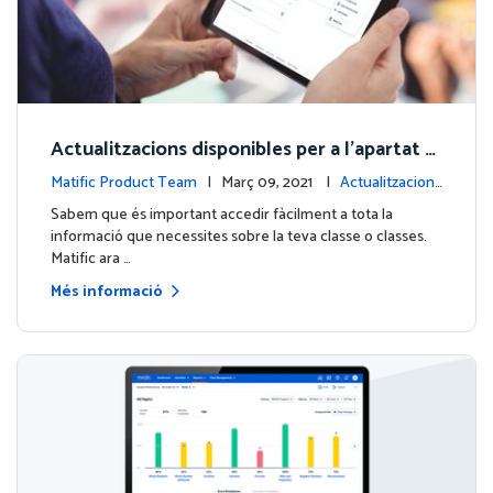
Actualitzacions disponibles per a l'apartat d
e Gestió de la classe!
Matific Product Team
| Març 09, 2021 |
Actualitzacions
de la plataforma
Sabem que és important accedir fàcilment a tota la
informació que necessites sobre la teva classe o classes.
Matific ara …
Més informació