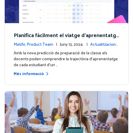
Planifica fàcilment el viatge d'aprenentatge
de cada estudiant amb la nova predicció de
Matific Product Team
| Juny 13, 2024 |
Actualitzacions
preparació de la classe
de contingut
Amb la nova predicció de preparació de la classe els
docents poden comprendre la trajectòria d'aprenentatge
de cada estudiant d'un …
Més informació