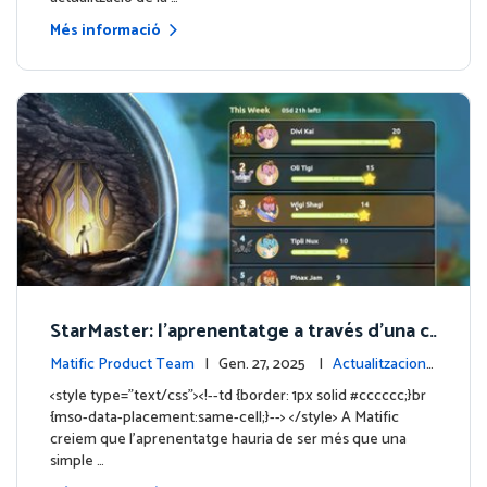
Més informació
StarMaster: l'aprenentatge a través d'una c
ompetició amistosa
Matific Product Team
| Gen. 27, 2025 |
Actualitzacions
de la plataforma
<style type="text/css"><!--td {border: 1px solid #cccccc;}br
{mso-data-placement:same-cell;}--> </style> A Matific
creiem que l'aprenentatge hauria de ser més que una
simple …