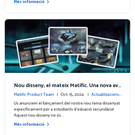
Més informació
Nou disseny, el mateix Matific. Una nova ave
ntura galàctica d'aprenentatge!
Matific Product Team
| Oct. 15, 2024 |
Actualitzacions
de la plataforma
Us anunciem el llançament del nostre nou tema dissenyat
específicament per a estudiants d'eduació secundària!
Aquest nou disseny no és …
Més informació