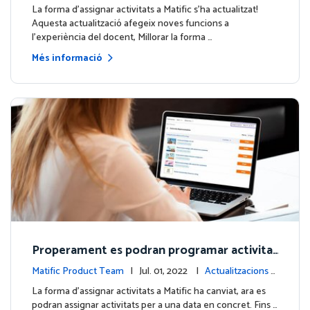
e la plataforma
La forma d'assignar activitats a Matific s'ha actualitzat!
Aquesta actualització afegeix noves funcions a
l'experiència del docent, Millorar la forma …
Més informació
Properament es podran programar activitat
s!
Matific Product Team
| Jul. 01, 2022 |
Actualitzacions d
e la plataforma
La forma d'assignar activitats a Matific ha canviat, ara es
podran assignar activitats per a una data en concret. Fins …