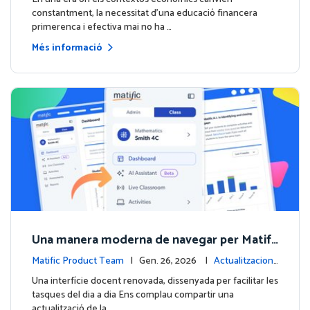
constantment, la necessitat d'una educació financera
primerenca i efectiva mai no ha …
Més informació
Una manera moderna de navegar per Matifi
c
Matific Product Team
| Gen. 26, 2026 |
Actualitzacions
de la plataforma
Una interfície docent renovada, dissenyada per facilitar les
tasques del dia a dia Ens complau compartir una
actualització de la …