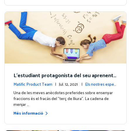
L'estudiant protagonista del seu aprenenta
tge: Què és? (I perquè és important!)
Matific Product Team
| Jul. 12, 2021 |
Els nostres especi
alistes
Una de les meves anècdotes preferides sobre ensenyar
fraccions és el fracàs del "terç de lliura". La cadena de
menjar …
Més informació