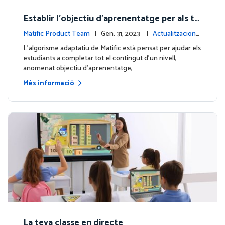
Establir l'objectiu d'aprenentatge per als te
us estudiants
Matific Product Team
| Gen. 31, 2023 |
Actualitzacions
de la plataforma
L'algorisme adaptatiu de Matific està pensat per ajudar els
estudiants a completar tot el contingut d'un nivell,
anomenat objectiu d'aprenentatge, …
Més informació
La teva classe en directe