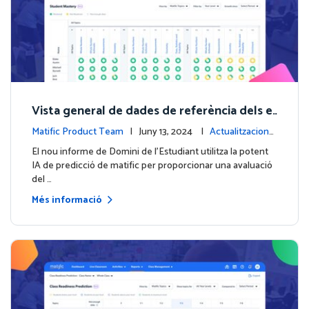
Vista general de dades de referència dels e
studiants amb el nou informe de Domini de
Matific Product Team
| Juny 13, 2024 |
Actualitzacions
l'Estudiant
de la plataforma
El nou informe de Domini de l'Estudiant utilitza la potent
IA de predicció de matific per proporcionar una avaluació
del …
Més informació