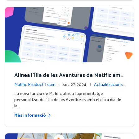
Alinea l'Illa de les Aventures de Matific amb
les teves sessions de matemàtiques!
Matific Product Team
| Set. 27, 2024 |
Actualitzacions
de la plataforma
La nova funció de Matific alinea l'aprenentatge
personalitzat de l'Illa de les Aventures amb el dia a dia de
la …
Més informació