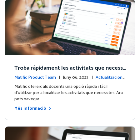
Troba ràpidament les activitats que necessi
tes!
Matific Product Team
| Juny 06, 2021 |
Actualitzacions
de la plataforma
Matific ofereix als docents una opció ràpida i fàcil
d'utilitzar per a localitzar les activitats que necessites. Ara
pots navegar …
Més informació