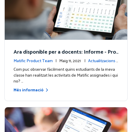
Ara disponible per a docents: Informe - Pro
grés estudiants
Matific Product Team
| Maig 11, 2021 |
Actualitzacions d
e la plataforma
Com puc observar fàcilment quins estudiants de la meva
classe han realitzat les activitats de Matific assignades i qui
no? …
Més informació