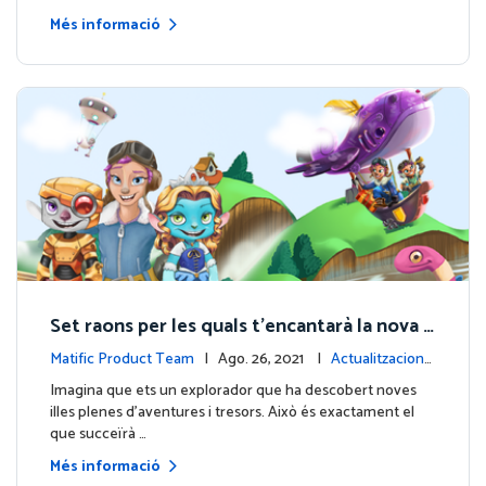
Més informació
Set raons per les quals t'encantarà la nova e
xperiència per a estudiants
Matific Product Team
| Ago. 26, 2021 |
Actualitzacions
de la plataforma
Imagina que ets un explorador que ha descobert noves
illes plenes d'aventures i tresors. Això és exactament el
que succeïrà …
Més informació