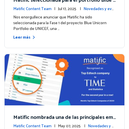
Matific seleccionada para el portfolio Blue
Unicorn de UNICEF: Comienza una nueva et
Matific Content Team
| Jul 17, 2025 |
Novedades y eve
apa
ntos
Nos enorgullece anunciar que Matific ha sido
seleccionada para la Fase 1 del proyecto Blue Unicorn
Portfolio de UNICEF, una …
Leer más
Matific nombrada una de las principales em
presas EdTech del mundo por TIME en 2025
Matific Content Team
| May 07, 2025 |
Novedades y e