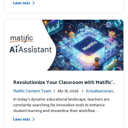
Leer más
Revolutionize Your Classroom with Matific's
AI-Powered Teacher Assistant
Matific Content Team
| Abr 16, 2026 |
Actualizaciones
de la plataforma
In today's dynamic educational landscape, teachers are
constantly searching for innovative tools to enhance
student learning and streamline their workflow. …
Leer más