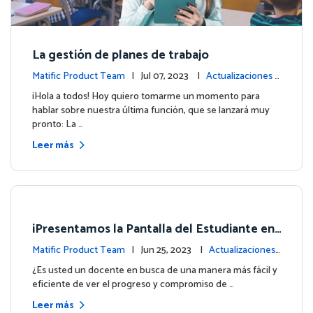
La gestión de planes de trabajo
Matific Product Team
| Jul 07, 2023 |
Actualizaciones d
e la plataforma
¡Hola a todos! Hoy quiero tomarme un momento para
hablar sobre nuestra última función, que se lanzará muy
pronto: La …
Leer más
¡Presentamos la Pantalla del Estudiante en
su Panel de Control!
Matific Product Team
| Jun 25, 2023 |
Actualizaciones
de la plataforma
¿Es usted un docente en busca de una manera más fácil y
eficiente de ver el progreso y compromiso de …
Leer más