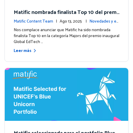
Matific nombrada finalista Top 10 del premi
o inaugural Global EdTech Prize
Matific Content Team
| Ago 13, 2025 |
Novedades y ev
entos
Nos complace anunciar que Matific ha sido nombrada
finalista Top 10 en la categoría Majors del premio inaugural
Global EdTech …
Leer más