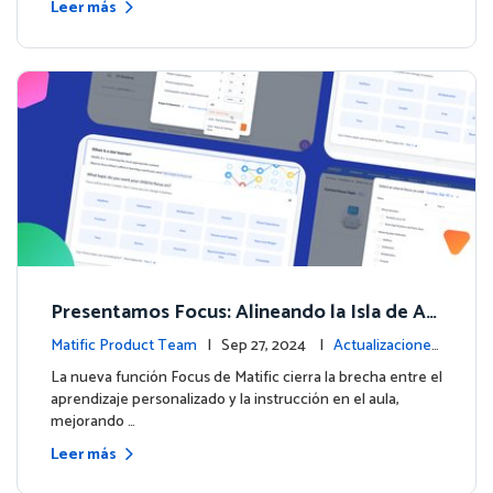
Leer más
Presentamos Focus: Alineando la Isla de Av
enturas de Matific con el Aprendizaje en el
Matific Product Team
| Sep 27, 2024 |
Actualizaciones
Aula
de la plataforma
La nueva función Focus de Matific cierra la brecha entre el
aprendizaje personalizado y la instrucción en el aula,
mejorando …
Leer más