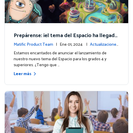
Prepárense: ¡el tema del Espacio ha llegado
para los grados 4 y superiores!
Matific Product Team
| Ene 01, 2024 |
Actualizaciones
de la plataforma
Estamos encantados de anunciar el lanzamiento de
nuestro nuevo tema del Espacio para los grados 4 y
superiores. ¿Tengo que …
Leer más