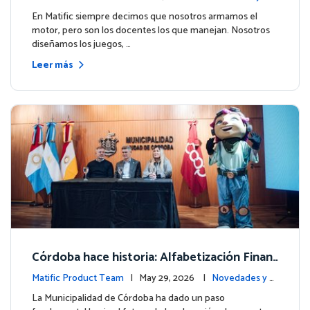
ito de Northfield School en T4.
entos
En Matific siempre decimos que nosotros armamos el
motor, pero son los docentes los que manejan. Nosotros
diseñamos los juegos, …
Leer más
Córdoba hace historia: Alfabetización Finan
ciera para más de 13.000 estudiantes junto
Matific Product Team
| May 29, 2026 |
Novedades y e
a Matific
ventos
La Municipalidad de Córdoba ha dado un paso