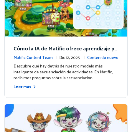
Cómo la IA de Matific ofrece aprendizaje pe
rsonalizado en la Isla de Aventuras
Matific Content Team
| Dic 12, 2025 |
Contenido nuevo
Descubre qué hay detrás de nuestro modelo más
inteligente de secuenciación de actividades. En Matific,
recibimos preguntas sobre la secuenciación …
Leer más