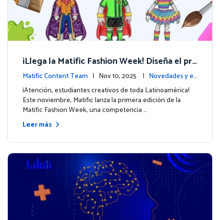
¡Llega la Matific Fashion Week! Diseña el pró
ximo look de nuestros personajes
Matific Content Team
| Nov 10, 2025 |
Novedades y ev
entos
¡Atención, estudiantes creativos de toda Latinoamérica!
Este noviembre, Matific lanza la primera edición de la
Matific Fashion Week, una competencia …
Leer más