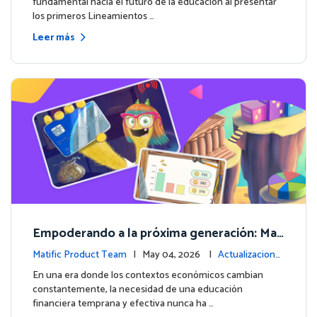
fundamental hacia el futuro de la educación al presentar
los primeros Lineamientos …
Leer más
Empoderando a la próxima generación: Mat
ific lanza un curso integral de Educación Fin
Matific Product Team
| May 04, 2026 |
Actualizacione
anciera
s de la plataforma
En una era donde los contextos económicos cambian
constantemente, la necesidad de una educación
financiera temprana y efectiva nunca ha …