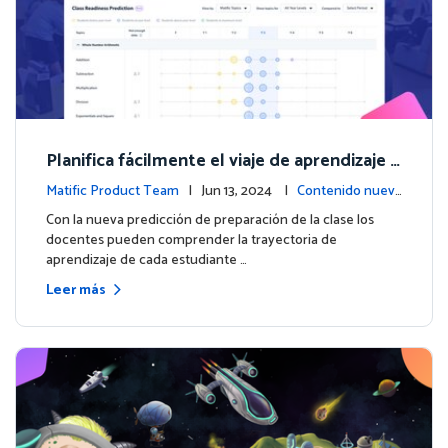
Planifica fácilmente el viaje de aprendizaje d
e cada estudiante con la nueva predicción d
Matific Product Team
| Jun 13, 2024 |
Contenido nuev
e preparación de la clase
o
Con la nueva predicción de preparación de la clase los
docentes pueden comprender la trayectoria de
aprendizaje de cada estudiante …
Leer más