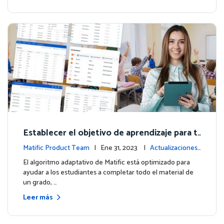
Establecer el objetivo de aprendizaje para t
us estudiantes
Matific Product Team
| Ene 31, 2023 |
Actualizaciones
de la plataforma
El algoritmo adaptativo de Matific está optimizado para
ayudar a los estudiantes a completar todo el material de
un grado, …
Leer más