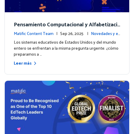
Pensamiento Computacional y Alfabetizaci
ón en Datos: Por qué las Matemáticas debe
Matific Content Team
| Sep 26, 2025 |
Novedades y ev
n liderar el camino
entos
Los sistemas educativos de Estados Unidos y del mundo
entero se enfrentan a la misma pregunta urgente: ¿cómo
preparamos a …
Leer más