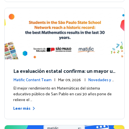
La evaluación estatal confirma: un mayor us
o de Matific se asocia con mejores resultad
Matific Content Team
| Mar 09, 2026 |
Novedades y e
os en matemáticas
ventos
El mejor rendimiento en Matemáticas del sistema
educativo público de San Pablo en casi 30 años pone de
relieve el …
Leer más