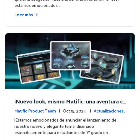
estamos emocionados …
Leer más
¡Nuevo look, mismo Matific: una aventura c
ósmica de aprendizaje te espera! 🚀🌌
Matific Product Team
| Oct 15, 2024 |
Actualizaciones
de la plataforma
¡Estamos emocionados de anunciar el lanzamiento de
nuestro nuevo y elegante tema, diseñado
específicamente para estudiantes de 7º grado en …