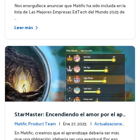
ventos
Nos enorgullece anunciar que Matific ha sido incluida en la
lista de Las Mejores Empresas EdTech del Mundo 2025 de
…
Leer más
StarMaster: Encendiendo el amor por el apr
endizaje a través de la competencia amistos
Matific Product Team
| Ene 27, 2025 |
Actualizaciones
a
de la plataforma
En Matific, creemos que el aprendizaje debería ser más
que una obligación: ¡debería ser una aventura! Por eso,