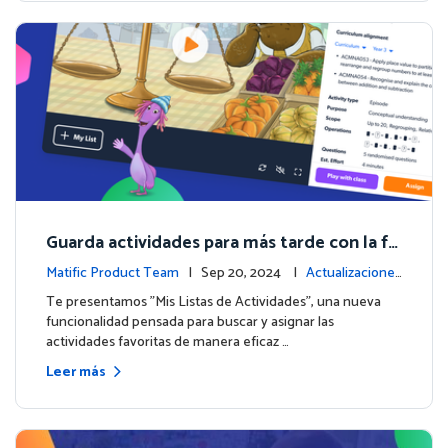
Guarda actividades para más tarde con la fu
nción de Listas de Actividades
Matific Product Team
| Sep 20, 2024 |
Actualizaciones
de la plataforma
Te presentamos "Mis Listas de Actividades", una nueva
funcionalidad pensada para buscar y asignar las
actividades favoritas de manera eficaz …
Leer más