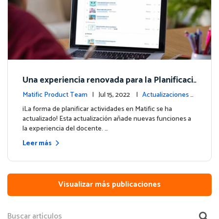
Una experiencia renovada para la Planificaci
ón de Actividades
Matific Product Team
| Jul 15, 2022 |
Actualizaciones d
e la plataforma
¡La forma de planificar actividades en Matific se ha
actualizado! Esta actualización añade nuevas funciones a
la experiencia del docente. …
Leer más
Visualizar más publicaciones