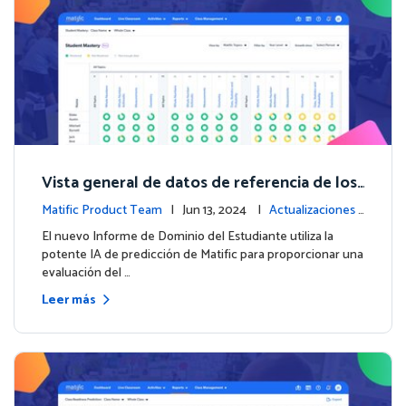
Vista general de datos de referencia de los
estudiantes con el nuevo Informe de Domi
Matific Product Team
| Jun 13, 2024 |
Actualizaciones
nio del Estudiante
de la plataforma
El nuevo Informe de Dominio del Estudiante utiliza la
potente IA de predicción de Matific para proporcionar una
evaluación del …
Leer más