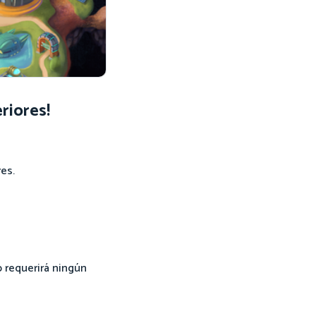
riores!
es.
 requerirá ningún