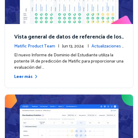
Vista general de datos de referencia de los
estudiantes con el nuevo Informe de Domi
Matific Product Team
| Jun 13, 2024 |
Actualizaciones
nio del Estudiante
de la plataforma
El nuevo Informe de Dominio del Estudiante utiliza la
potente IA de predicción de Matific para proporcionar una
evaluación del …
Leer más