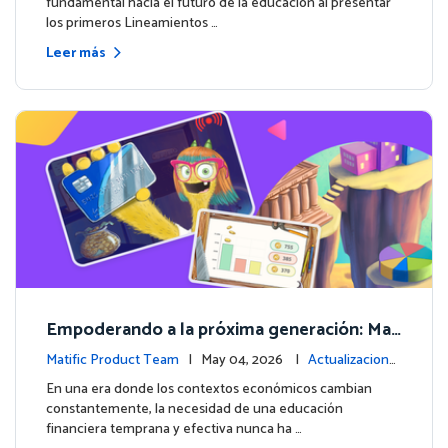
fundamental hacia el futuro de la educación al presentar
los primeros Lineamientos …
Leer más
Empoderando a la próxima generación: Mat
ific lanza un curso integral de Educación Fin
Matific Product Team
| May 04, 2026 |
Actualizacione
anciera
s de la plataforma
En una era donde los contextos económicos cambian
constantemente, la necesidad de una educación
financiera temprana y efectiva nunca ha …