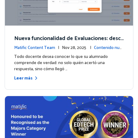
Nueva funcionalidad de Evaluaciones: descu
bre lo que tus estudiantes realmente saben
Matific Content Team
| Nov 28, 2025 |
Contenido nue
vo
Todo docente desea conocer lo que su alumnado
comprende de verdad: no solo quién acertó una
respuesta, sino cómo llegó …
Leer más