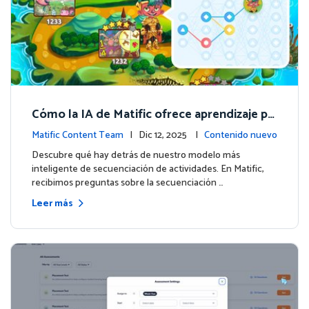
Cómo la IA de Matific ofrece aprendizaje pe
rsonalizado en la Isla de Aventuras
Matific Content Team
| Dic 12, 2025 |
Contenido nuevo
Descubre qué hay detrás de nuestro modelo más
inteligente de secuenciación de actividades. En Matific,
recibimos preguntas sobre la secuenciación …
Leer más