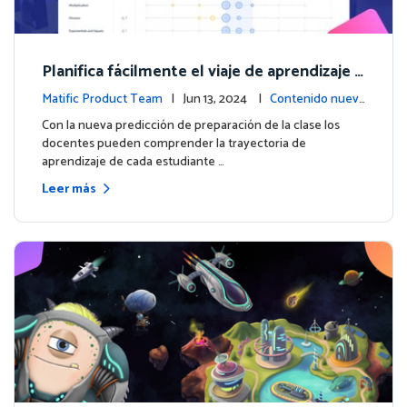
Planifica fácilmente el viaje de aprendizaje d
e cada estudiante con la nueva predicción d
Matific Product Team
| Jun 13, 2024 |
Contenido nuev
e preparación de la clase
o
Con la nueva predicción de preparación de la clase los
docentes pueden comprender la trayectoria de
aprendizaje de cada estudiante …
Leer más