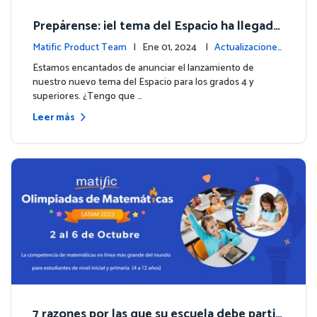
Prepárense: ¡el tema del Espacio ha llegado
para los grados 4 y superiores!
Matific Product Team
| Ene 01, 2024 |
Actualizaciones
de la plataforma
Estamos encantados de anunciar el lanzamiento de
nuestro nuevo tema del Espacio para los grados 4 y
superiores. ¿Tengo que …
Leer más
7 razones por las que su escuela debe partici