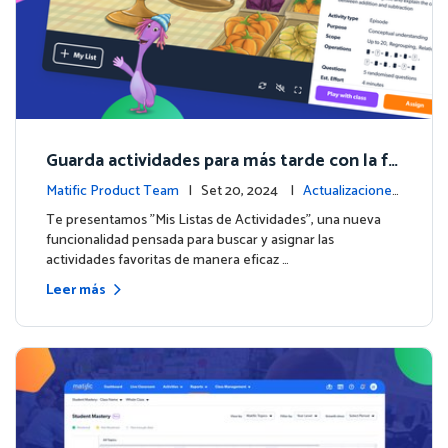
Guarda actividades para más tarde con la fu
nción de Listas de Actividades
Matific Product Team
| Set 20, 2024 |
Actualizaciones
de la plataforma
Te presentamos "Mis Listas de Actividades", una nueva
funcionalidad pensada para buscar y asignar las
actividades favoritas de manera eficaz …
Leer más