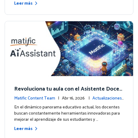
Leer más
Revoluciona tu aula con el Asistente Docen
te impulsado por IA de Matific
Matific Content Team
| Abr 16, 2026 |
Actualizaciones
de la plataforma
En el dinámico panorama educativo actual, los docentes
buscan constantemente herramientas innovadoras para
mejorar el aprendizaje de sus estudiantes y …
Leer más