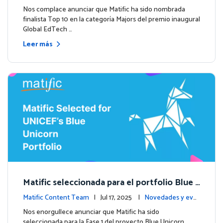
entos
Nos complace anunciar que Matific ha sido nombrada
finalista Top 10 en la categoría Majors del premio inaugural
Global EdTech …
Leer más
Matific seleccionada para el portfolio Blue
Unicorn de UNICEF: Comienza una nueva et
Matific Content Team
| Jul 17, 2025 |
Novedades y eve
apa
ntos
Nos enorgullece anunciar que Matific ha sido
seleccionada para la Fase 1 del proyecto Blue Unicorn