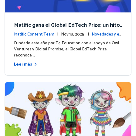
Matific gana el Global EdTech Prize: un hito
para la educación digital en matemáticas
Matific Content Team
| Nov 18, 2025 |
Novedades y ev
entos
Fundado este año por T4 Education con el apoyo de Owl
Ventures y Digital Promise, el Global EdTech Prize
reconoce …
Leer más