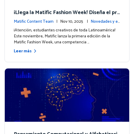
¡Llega la Matific Fashion Week! Diseña el pró
ximo look de nuestros personajes
Matific Content Team
| Nov 10, 2025 |
Novedades y ev
entos
¡Atención, estudiantes creativos de toda Latinoamérica!
Este noviembre, Matific lanza la primera edición de la
Matific Fashion Week, una competencia …
Leer más