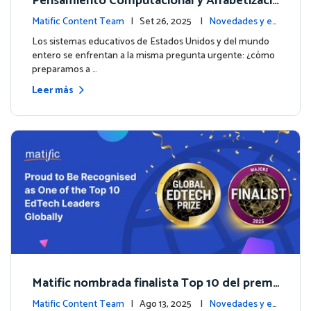
Pensamiento Computacional y Alfabetizaci
ón en Datos: Por qué las Matemáticas debe
Matific Content Team
| Set 26, 2025 |
Novedades y ev
n liderar el camino
entos
Los sistemas educativos de Estados Unidos y del mundo
entero se enfrentan a la misma pregunta urgente: ¿cómo
preparamos a …
Leer más
Matific nombrada finalista Top 10 del premi
o inaugural Global EdTech Prize
Matific Content Team
| Ago 13, 2025 |
Novedades y ev