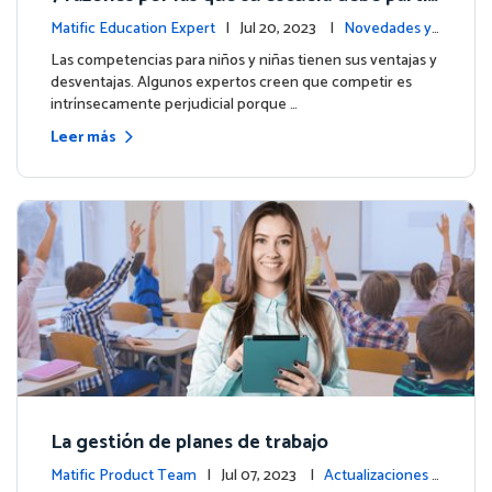
par en las Olimpiadas de Matemáticas de M
Matific Education Expert
| Jul 20, 2023 |
Novedades y
atific 2023
eventos
Las competencias para niños y niñas tienen sus ventajas y
desventajas. Algunos expertos creen que competir es
intrínsecamente perjudicial porque …
Leer más
La gestión de planes de trabajo
Matific Product Team
| Jul 07, 2023 |
Actualizaciones d