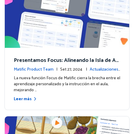
Presentamos Focus: Alineando la Isla de Av
enturas de Matific con el Aprendizaje en el
Matific Product Team
| Set 27, 2024 |
Actualizaciones
Aula
de la plataforma
La nueva función Focus de Matific cierra la brecha entre el
aprendizaje personalizado y la instrucción en el aula,
mejorando …
Leer más