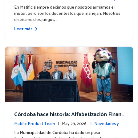
ito de Northfield School en T4.
entos
En Matific siempre decimos que nosotros armamos el
motor, pero son los docentes los que manejan. Nosotros
diseñamos los juegos, …
Leer más
Córdoba hace historia: Alfabetización Finan
ciera para más de 13.000 estudiantes junto
Matific Product Team
| May 29, 2026 |
Novedades y e
a Matific
ventos
La Municipalidad de Córdoba ha dado un paso