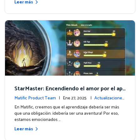
Leer más
StarMaster: Encendiendo el amor por el apr
endizaje a través de la competencia amistos
Matific Product Team
| Ene 27, 2025 |
Actualizaciones
a
de la plataforma
En Matific, creemos que el aprendizaje debería ser más
que una obligación: ¡debería ser una aventura! Por eso,
estamos emocionados …
Leer más