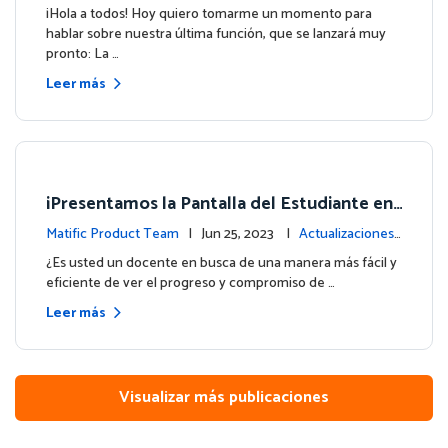
e la plataforma
¡Hola a todos! Hoy quiero tomarme un momento para
hablar sobre nuestra última función, que se lanzará muy
pronto: La …
Leer más
¡Presentamos la Pantalla del Estudiante en
su Panel de Control!
Matific Product Team
| Jun 25, 2023 |
Actualizaciones
de la plataforma
¿Es usted un docente en busca de una manera más fácil y
eficiente de ver el progreso y compromiso de …
Leer más
Visualizar más publicaciones