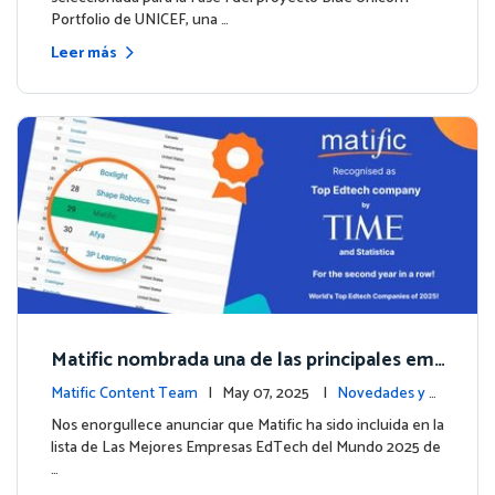
Portfolio de UNICEF, una …
Leer más
Matific nombrada una de las principales em
presas EdTech del mundo por TIME en 2025
Matific Content Team
| May 07, 2025 |
Novedades y e
ventos
Nos enorgullece anunciar que Matific ha sido incluida en la
lista de Las Mejores Empresas EdTech del Mundo 2025 de
…