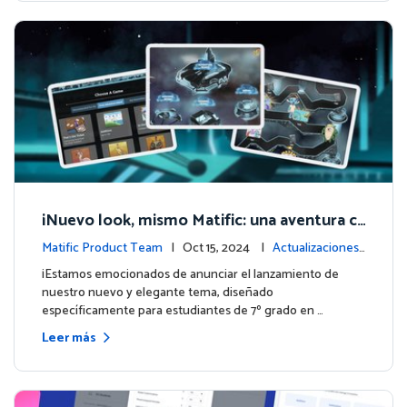
¡Nuevo look, mismo Matific: una aventura c
ósmica de aprendizaje te espera! 🚀🌌
Matific Product Team
| Oct 15, 2024 |
Actualizaciones
de la plataforma
¡Estamos emocionados de anunciar el lanzamiento de
nuestro nuevo y elegante tema, diseñado
específicamente para estudiantes de 7º grado en …
Leer más