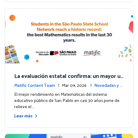
La evaluación estatal confirma: un mayor us
o de Matific se asocia con mejores resultad
Matific Content Team
| Mar 09, 2026 |
Novedades y e
os en matemáticas
ventos
El mejor rendimiento en Matemáticas del sistema
educativo público de San Pablo en casi 30 años pone de
relieve el …
Leer más