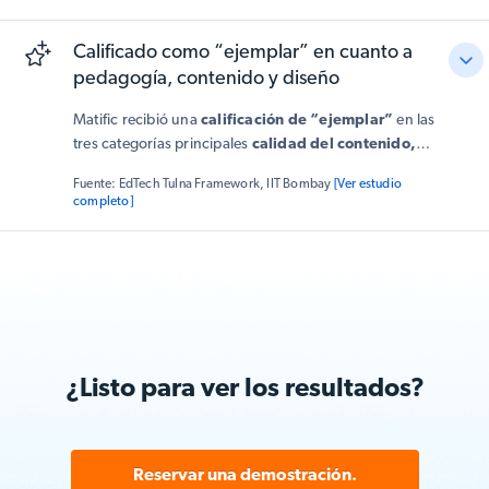
Calificado como “ejemplar” en cuanto a
pedagogía, contenido y diseño
Matific recibió una
calificación de “ejemplar”
en las
tres categorías principales
calidad del contenido,
alineación pedagógica
y
tecnología y diseño
según
Fuente: EdTech Tulna Framework, IIT Bombay
[Ver estudio
el marco EdTech Tulna para los grados 3º a 5º. La
completo]
evaluación destacó la pedagogía constructivista de
Matific y su capacidad para facilitar el aprendizaje
mediante una enseñanza adaptativa basada en juegos.
¿Listo para ver los resultados?
Reservar una demostración.