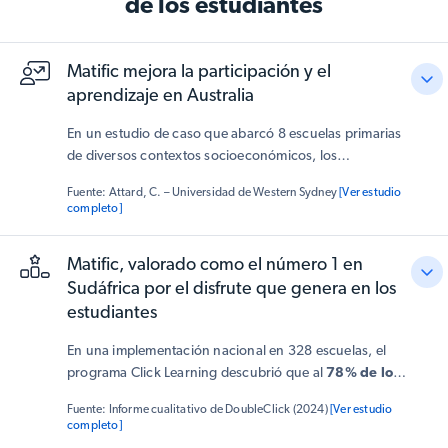
de los estudiantes
Matific mejora la participación y el
aprendizaje en Australia
En un estudio de caso que abarcó 8 escuelas primarias
de diversos contextos socioeconómicos, los
estudiantes que utilizaron Matific demostraron un
Fuente: Attard, C. – Universidad de Western Sydney
[Ver estudio
crecimiento significativo: los resultados de su prueba
completo]
final mostraron una mejora promedio del 34% sobre la
calificación máxima. Los educadores también
Matific, valorado como el número 1 en
informaron que
Matific hizo que las matemáticas
Sudáfrica por el disfrute que genera en los
fueran más atractivas
(los alumnos describieron las
matemáticas como “divertidas”) y que realmente
estudiantes
sentían que estaban aprendiendo mientras jugaban.
En una implementación nacional en 328 escuelas, el
programa Click Learning descubrió que al
78% de los
estudiantes les gustaba aprender con Matific
, la
Fuente: Informe cualitativo de DoubleClick (2024)
[Ver estudio
calificación más alta entre las tres herramientas de
completo]
matemáticas evaluadas
. Los docentes destacaron el