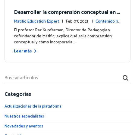
Desarrollar la comprensión conceptual en
matemáticas
Matific Education Expert
| Feb 07, 2021 |
Contenido nu
evo
El profesor Raz Kupferman, Director de Pedagogía y
cofundador de Matific, explica qué es la comprensión
conceptual y cómo incorporarla …
Leer más
Categorías
Actualizaciones de la plataforma
Nuestros especialistas
Novedades y eventos