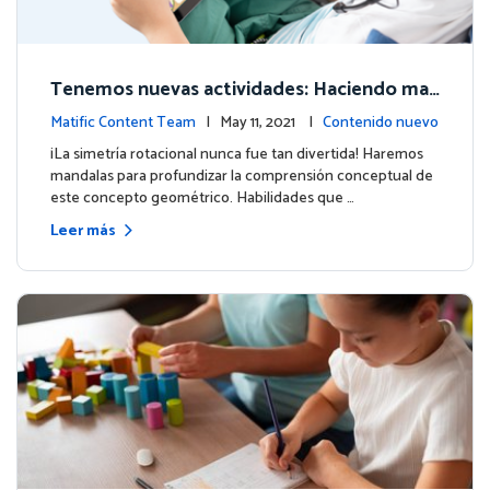
Tenemos nuevas actividades: Haciendo man
dalas
Matific Content Team
| May 11, 2021 |
Contenido nuevo
¡La simetría rotacional nunca fue tan divertida! Haremos
mandalas para profundizar la comprensión conceptual de
este concepto geométrico. Habilidades que …
Leer más