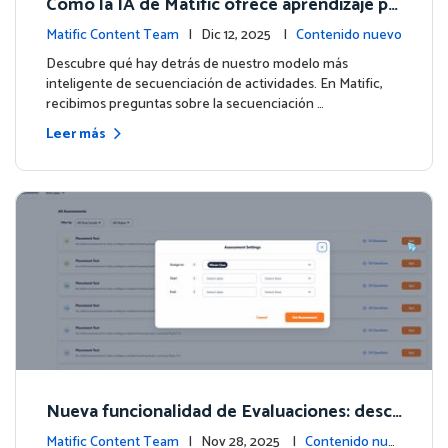
Cómo la IA de Matific ofrece aprendizaje pe
rsonalizado en la Isla de Aventuras
Matific Content Team
| Dic 12, 2025 |
Contenido nuevo
Descubre qué hay detrás de nuestro modelo más
inteligente de secuenciación de actividades. En Matific,
recibimos preguntas sobre la secuenciación …
Leer más
Nueva funcionalidad de Evaluaciones: descu
bre lo que tus estudiantes realmente saben
Matific Content Team
| Nov 28, 2025 |
Contenido nue