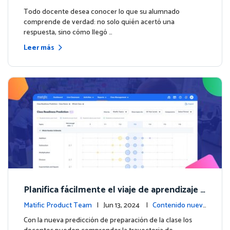
vo
Todo docente desea conocer lo que su alumnado
comprende de verdad: no solo quién acertó una
respuesta, sino cómo llegó …
Leer más
Planifica fácilmente el viaje de aprendizaje d
e cada estudiante con la nueva predicción d
Matific Product Team
| Jun 13, 2024 |
Contenido nuev
e preparación de la clase
o
Con la nueva predicción de preparación de la clase los