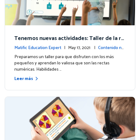
Tenemos nuevas actividades: Taller de la re
cta numérica
Matific Education Expert
| May 17, 2021 |
Contenido nu
evo
Preparamos un taller para que disfruten con los más
pequeños y aprendan lo valiosa que son las rectas
numéricas. Habilidades …
Leer más