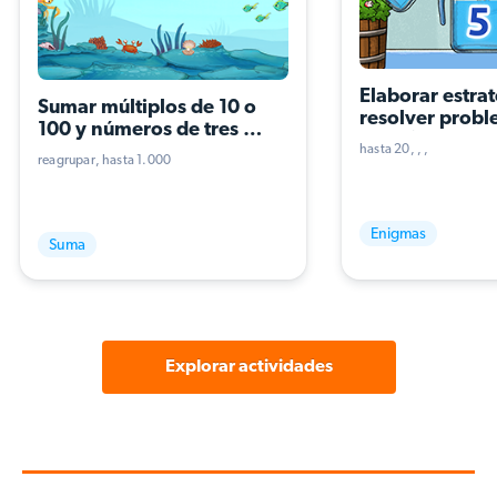
Elaborar estrat
Sumar múltiplos de 10 o 
resolver probl
100 y números de tres 
resta (tres térm
cifras
hasta 20
operaciones)
reagrupar
hasta 1.000
Enigmas
Suma
Explorar actividades