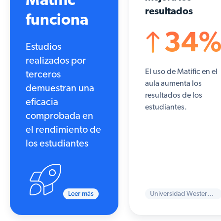
Matific
resultados
funciona
34
Estudios
realizados por
El uso de Matific en el
terceros
aula aumenta los
demuestran una
resultados de los
eficacia
estudiantes.
comprobada en
el rendimiento de
los estudiantes
Leer más
Universidad Western Sydney