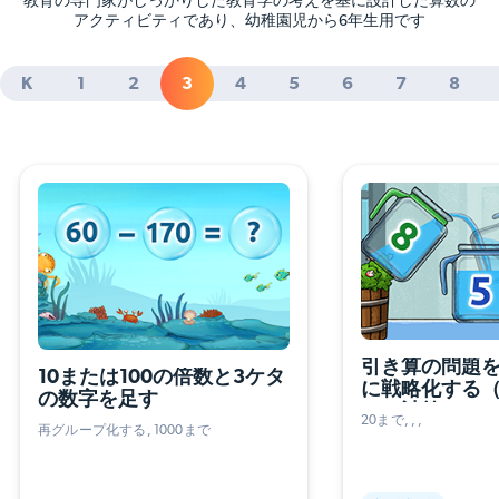
教育の専門家がしっかりした教育学の考えを基に設計した算数の
アクティビティであり、幼稚園児から6年生用です
K
1
2
3
4
5
6
7
8
引き算の問題
10または100の倍数と3ケタ
に戦略化する（3
の数字を足す
つの計算）
20まで
再グループ化する
1000まで