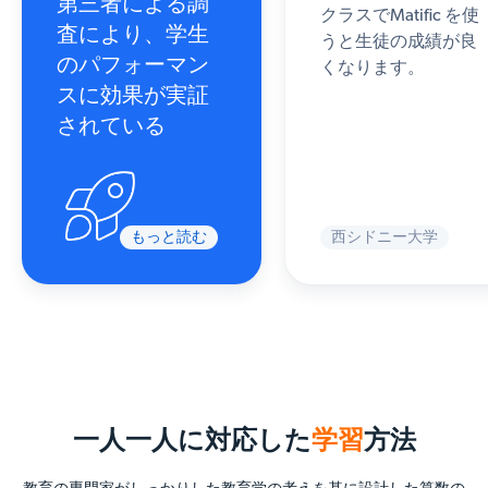
第三者による調
クラスでMatific を使
査により、学生
うと生徒の成績が良
のパフォーマン
くなります。
スに効果が実証
されている
もっと読む
西シドニー大学
一人一人に対応した
学習
方法