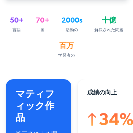
50+
70+
2000s
十億
言語
国
活動の
解決された問題
百万
学習者の
マティフ
成績の向上
ィック作
34
品