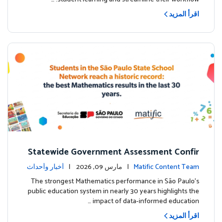
اقرأ المزيد
Statewide Government Assessment Confir
ms: Greater Matific Usage Linked to Higher
Matific Content Team
| مارس 09, 2026 |
أخبار وأحداث
Math Achievement
The strongest Mathematics performance in São Paulo’s
public education system in nearly 30 years highlights the
impact of data-informed education …
اقرأ المزيد