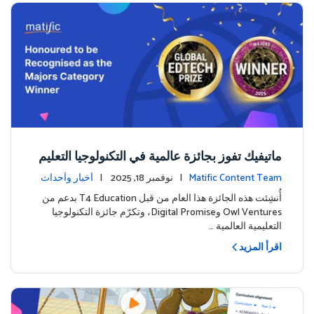
ماتيفيك تفوز بجائزة عالمية في التكنولوجيا التعليم
ية: إنجاز بارز في تعليم الرياضيات الرقمي
Matific Content Team
| نوفمبر 18, 2025 |
أخبار وأحداث
أُنشِئت هذه الجائزة هذا العام من قبل T4 Education بدعم من
Owl Ventures وDigital Promise، وتكرّم جائزة التكنولوجيا
التعليمية العالمية …
اقرأ المزيد