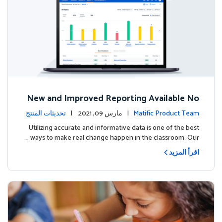
New and Improved Reporting Available No
w!
Matific Product Team
| مارس 09, 2021 |
تحديثات المنتج
Utilizing accurate and informative data is one of the best
ways to make real change happen in the classroom. Our …
اقرأ المزيد