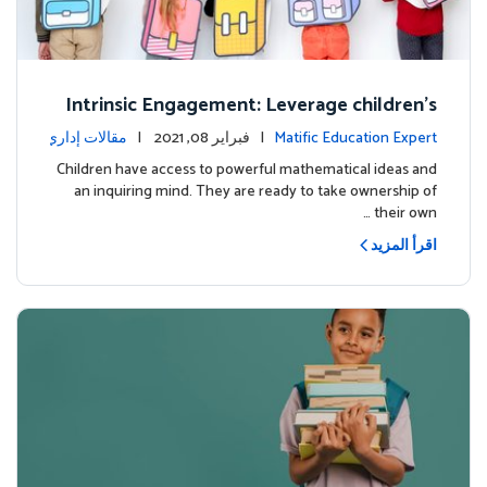
Intrinsic Engagement: Leverage children's
mathematical potential and inquiring mind
Matific Education Expert
| فبراير 08, 2021 |
مقالات إداري
ة
Children have access to powerful mathematical ideas and
an inquiring mind. They are ready to take ownership of
their own …
اقرأ المزيد