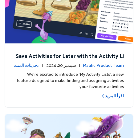
Save Activities for Later with the Activity Li
sts Feature
Matific Product Team
| سبتمبر 20, 2024 |
تحديثات المنت
ج
We're excited to introduce ‘My Activity Lists’, a new
feature designed to make finding and assigning activities
your favourite activities …
اقرأ المزيد