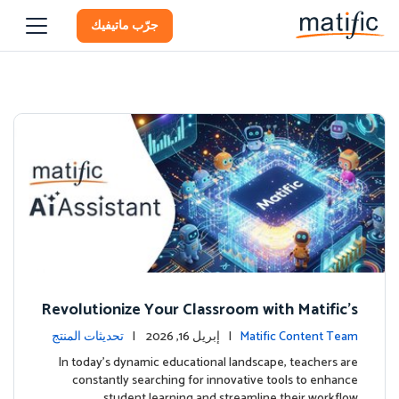
جرّب ماتيفيك
Revolutionize Your Classroom with Matific's
AI-Powered Teacher Assistant
Matific Content Team
| إبريل 16, 2026 |
تحديثات المنتج
In today's dynamic educational landscape, teachers are
constantly searching for innovative tools to enhance
student learning and streamline their workflow. …