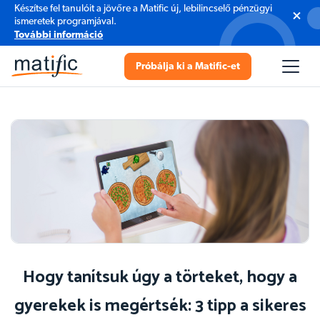
Készítse fel tanulóit a jövőre a Matific új, lebilincselő pénzügyi
ismeretek programjával.
További információ
Próbálja ki a Matific-et
Hogy tanítsuk úgy a törteket, hogy a
gyerekek is megértsék: 3 tipp a sikeres