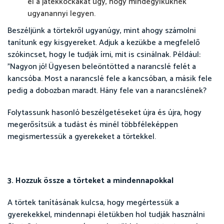
el a játékkockákat úgy, hogy mindegyiküknek
ugyanannyi legyen.
Beszéljünk a törtekről ugyanúgy, mint ahogy számolni
tanítunk egy kisgyereket. Adjuk a kezükbe a megfelelő
szókincset, hogy le tudják írni, mit is csinálnak. Például:
"Nagyon jó! Ügyesen beleöntötted a narancslé felét a
kancsóba. Most a narancslé fele a kancsóban, a másik fele
pedig a dobozban maradt. Hány fele van a narancslének?
Folytassunk hasonló beszélgetéseket újra és újra, hogy
megerősítsük a tudást és minél többféleképpen
megismertessük a gyerekeket a törtekkel.
3. Hozzuk össze a törteket a mindennapokkal
A törtek tanításának kulcsa, hogy megértessük a
gyerekekkel, mindennapi életükben hol tudják használni