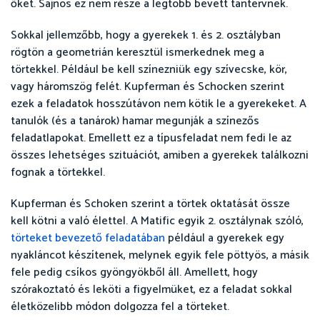
őket. Sajnos ez nem része a legtöbb bevett tantervnek.
Sokkal jellemzőbb, hogy a gyerekek 1. és 2. osztályban
rögtön a geometrián keresztül ismerkednek meg a
törtekkel. Például be kell színezniük egy szívecske, kör,
vagy háromszög felét. Kupferman és Schocken szerint
ezek a feladatok hosszútávon nem kötik le a gyerekeket. A
tanulók (és a tanárok) hamar megunják a színezős
feladatlapokat. Emellett ez a típusfeladat nem fedi le az
összes lehetséges szituációt, amiben a gyerekek találkozni
fognak a törtekkel.
Kupferman és Schoken szerint a törtek oktatását össze
kell kötni a való élettel. A Matific egyik 2. osztálynak szóló,
törteket bevezető feladatában
például a gyerekek egy
nyakláncot készítenek, melynek egyik fele pöttyös, a másik
fele pedig csíkos gyöngyökből áll. Amellett, hogy
szórakoztató és leköti a figyelmüket, ez a feladat sokkal
életközelibb módon dolgozza fel a törteket.