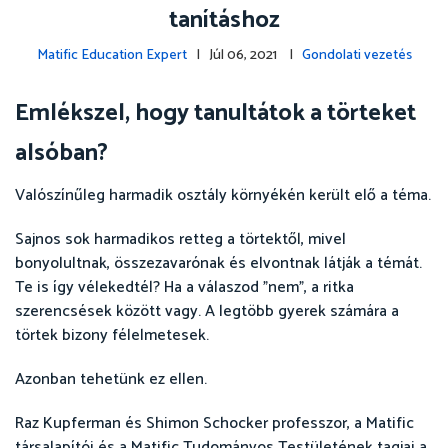
tanításhoz
Matific Education Expert
| Júl 06, 2021 |
Gondolati vezetés
Emlékszel, hogy tanultátok a törteket
alsóban?
Valószínűleg harmadik osztály környékén került elő a téma.
Sajnos sok harmadikos retteg a törtektől, mivel
bonyolultnak, összezavarónak és elvontnak látják a témát.
Te is így vélekedtél? Ha a válaszod "nem", a ritka
szerencsések között vagy. A legtöbb gyerek számára a
törtek bizony félelmetesek.
Azonban tehetünk ez ellen.
Raz Kupferman és Shimon Schocker professzor, a Matific
társalapítói és a Matific Tudományos Testületének tagjai a