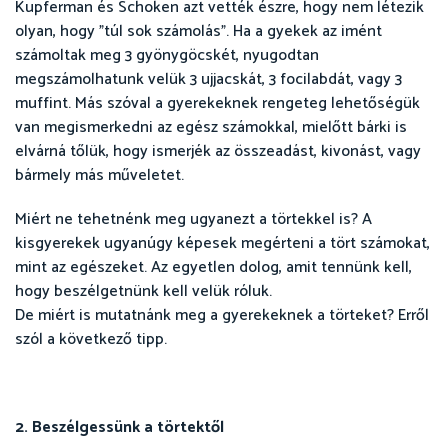
Kupferman és Schoken azt vették észre, hogy nem létezik
olyan, hogy "túl sok számolás". Ha a gyekek az imént
számoltak meg 3 gyönygöcskét, nyugodtan
megszámolhatunk velük 3 ujjacskát, 3 focilabdát, vagy 3
muffint. Más szóval a gyerekeknek rengeteg lehetőségük
van megismerkedni az egész számokkal, mielőtt bárki is
elvárná tőlük, hogy ismerjék az összeadást, kivonást, vagy
bármely más műveletet.
Miért ne tehetnénk meg ugyanezt a törtekkel is? A
kisgyerekek ugyanúgy képesek megérteni a tört számokat,
mint az egészeket. Az egyetlen dolog, amit tennünk kell,
hogy beszélgetnünk kell velük róluk.
De miért is mutatnánk meg a gyerekeknek a törteket? Erről
szól a következő tipp.
2. Beszélgessünk a törtektől