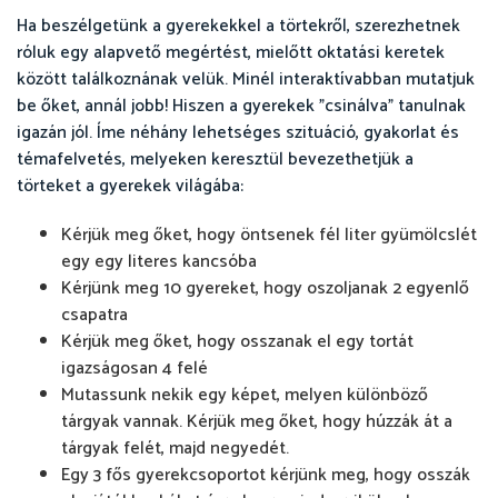
Ha beszélgetünk a gyerekekkel a törtekről, szerezhetnek
róluk egy alapvető megértést, mielőtt oktatási keretek
között találkoznának velük. Minél interaktívabban mutatjuk
be őket, annál jobb! Hiszen a gyerekek "csinálva" tanulnak
igazán jól. Íme néhány lehetséges szituáció, gyakorlat és
témafelvetés, melyeken keresztül bevezethetjük a
törteket a gyerekek világába:
Kérjük meg őket, hogy öntsenek fél liter gyümölcslét
egy egy literes kancsóba
Kérjünk meg 10 gyereket, hogy oszoljanak 2 egyenlő
csapatra
Kérjük meg őket, hogy osszanak el egy tortát
igazságosan 4 felé
Mutassunk nekik egy képet, melyen különböző
tárgyak vannak. Kérjük meg őket, hogy húzzák át a
tárgyak felét, majd negyedét.
Egy 3 fős gyerekcsoportot kérjünk meg, hogy osszák