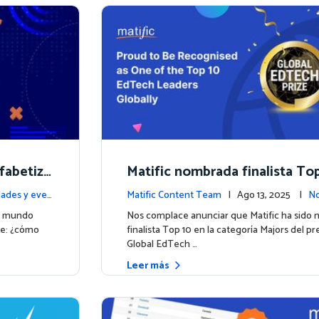
fabetiza
Matific nombrada finalista Top
áticas d
mio inaugural Global EdTech P
ades y even
Matific Content Team
| Ago 13, 2025 |
No
tos
el mundo
Nos complace anunciar que Matific ha sido
te: ¿cómo
finalista Top 10 en la categoría Majors del p
Global EdTech …
Leer más