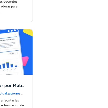
los docentes
adoras para
…
r por Matif
ctualizaciones d
facilitar las
 actualización de