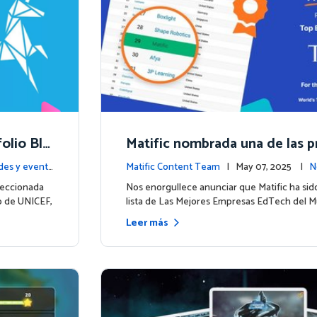
folio Blu
Matific nombrada una de las pr
una nuev
mpresas EdTech del mundo p
es y event
Matific Content Team
| May 07, 2025 |
N
2025
ntos
leccionada
Nos enorgullece anunciar que Matific ha sido
io de UNICEF,
lista de Las Mejores Empresas EdTech del 
Leer más