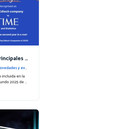
incipales e
or TIME en
ovedades y eve
 incluida en la
Mundo 2025 de …