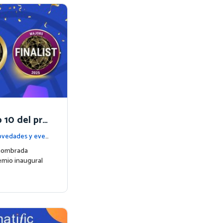
 10 del pre
rize
vedades y even
 nombrada
remio inaugural