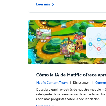
Leer más
Cómo la IA de Matific ofrece apr
personalizado en la Isla de Avent
Matific Content Team
| Dic 12, 2025 |
Conten
Descubre qué hay detrás de nuestro modelo m
inteligente de secuenciación de actividades. En M
recibimos preguntas sobre la secuenciación …