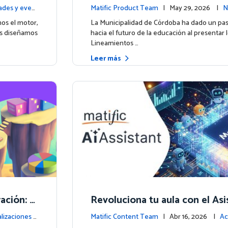
lebramos
anciera para más de 13.000 est
des y event
Matific Product Team
| May 29, 2026 |
N
4.
unto a Matific
ntos
os el motor,
La Municipalidad de Córdoba ha dado un pa
os diseñamos
hacia el futuro de la educación al presentar 
Lineamientos …
Leer más
ación: M
Revoluciona tu aula con el As
 Educació
ente impulsado por IA de Mati
lizaciones d
Matific Content Team
| Abr 16, 2026 |
Ac
la plataforma