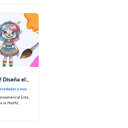
! Diseña el
sonajes
ovedades y eve
tinoamérica! Este
e la Matific