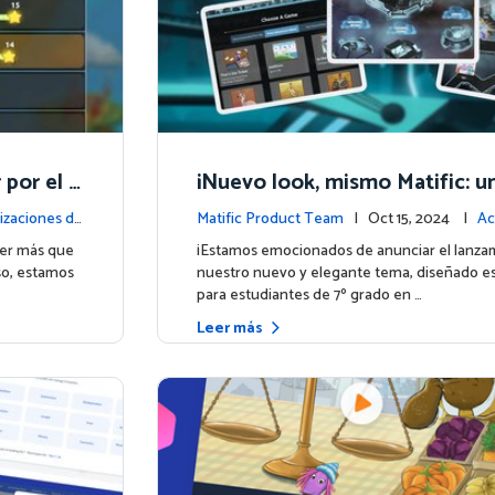
por el a
¡Nuevo look, mismo Matific: u
encia am
cósmica de aprendizaje te esp
izaciones de
Matific Product Team
| Oct 15, 2024 |
Ac
la plataforma
ser más que
¡Estamos emocionados de anunciar el lanza
so, estamos
nuestro nuevo y elegante tema, diseñado e
para estudiantes de 7º grado en …
Leer más