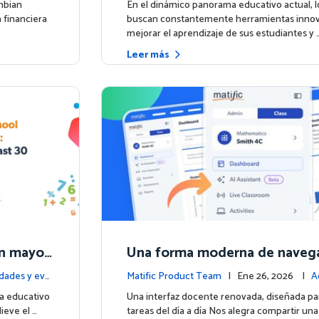
mbian
En el dinámico panorama educativo actual, 
 financiera
buscan constantemente herramientas innov
mejorar el aprendizaje de sus estudiantes y 
Leer más
 un mayor
Una forma moderna de navega
ores res
ic
dades y eve
Matific Product Team
| Ene 26, 2026 |
A
e la plataforma
a educativo
Una interfaz docente renovada, diseñada para 
ieve el …
tareas del día a día Nos alegra compartir una