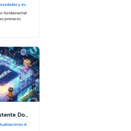
udiantes j
ovedades y eve
so fundamental
los primeros
istente Doc
fic
tualizaciones de