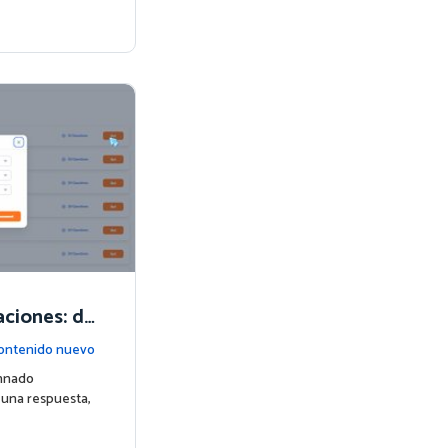
aciones: de
s realmente
ontenido nuevo
mnado
 una respuesta,