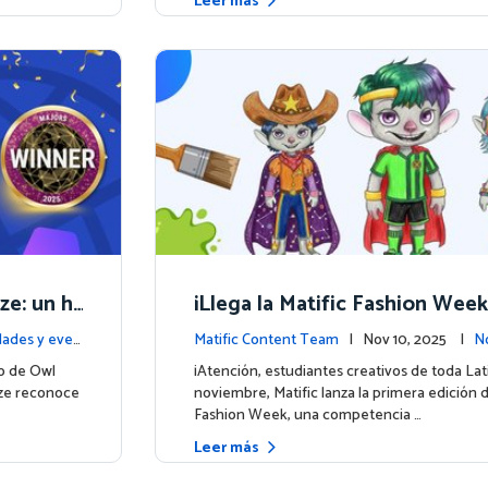
Leer más
ze: un hi
¡Llega la Matific Fashion Week
matemátic
próximo look de nuestros per
ades y even
Matific Content Team
| Nov 10, 2025 |
N
ntos
o de Owl
¡Atención, estudiantes creativos de toda La
ize reconoce
noviembre, Matific lanza la primera edición d
Fashion Week, una competencia …
Leer más