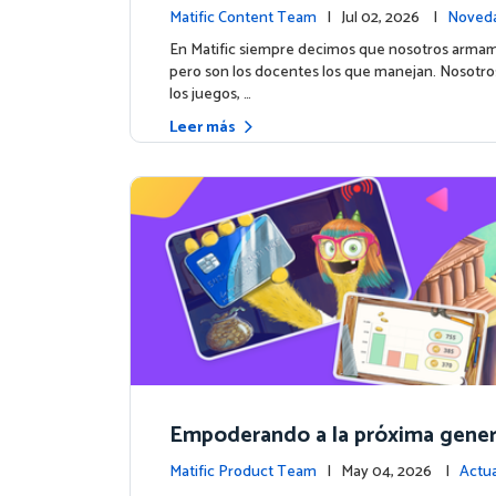
los colegios hacen la magia: Ce
Matific Content Team
| Jul 02, 2026 |
Noveda
el hito de Northfield School en T
os
En Matific siempre decimos que nosotros armam
pero son los docentes los que manejan. Nosotr
los juegos, …
Leer más
Empoderando a la próxima gener
atific lanza un curso integral de
Matific Product Team
| May 04, 2026 |
Actua
e la plataforma