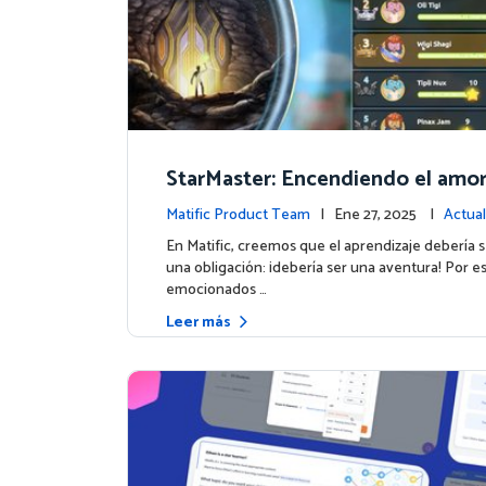
StarMaster: Encendiendo el amor 
prendizaje a través de la compet
Matific Product Team
| Ene 27, 2025 |
Actual
istosa
la plataforma
En Matific, creemos que el aprendizaje debería 
una obligación: ¡debería ser una aventura! Por e
emocionados …
Leer más