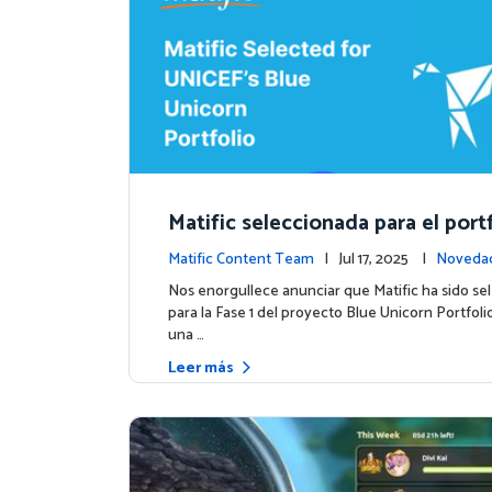
Matific seleccionada para el port
e Unicorn de UNICEF: Comienza 
Matific Content Team
| Jul 17, 2025 |
Novedad
a etapa
os
Nos enorgullece anunciar que Matific ha sido se
para la Fase 1 del proyecto Blue Unicorn Portfol
una …
Leer más