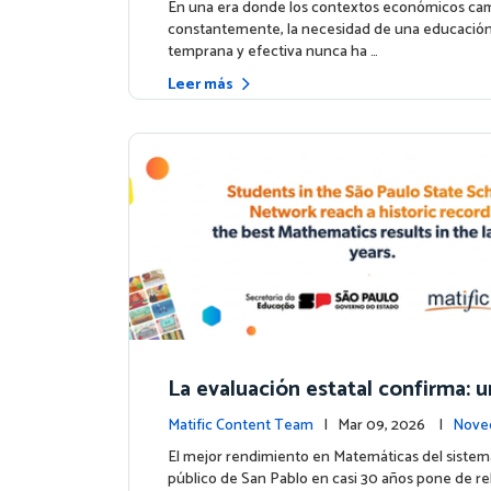
n Financiera
En una era donde los contextos económicos ca
constantemente, la necesidad de una educación
temprana y efectiva nunca ha …
Leer más
La evaluación estatal confirma:
uso de Matific se asocia con mej
Matific Content Team
| Mar 09, 2026 |
Nove
ultados en matemáticas
ntos
El mejor rendimiento en Matemáticas del sistem
público de San Pablo en casi 30 años pone de rel