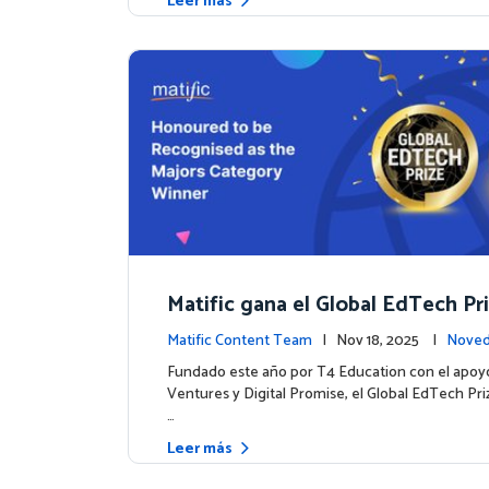
Leer más
Matific gana el Global EdTech Pri
to para la educación digital en 
Matific Content Team
| Nov 18, 2025 |
Noved
as
tos
Fundado este año por T4 Education con el apoy
Ventures y Digital Promise, el Global EdTech Pr
…
Leer más