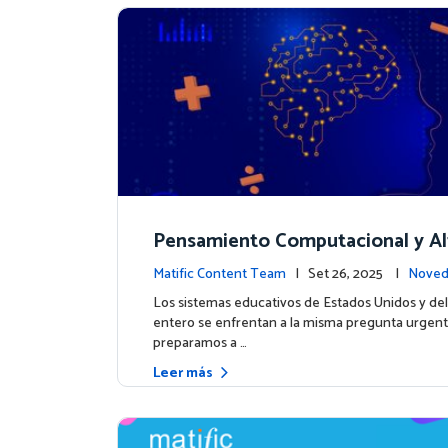
Pensamiento Computacional y Al
ción en Datos: Por qué las Matem
Matific Content Team
| Set 26, 2025 |
Noved
eben liderar el camino
tos
Los sistemas educativos de Estados Unidos y d
entero se enfrentan a la misma pregunta urgen
preparamos a …
Leer más