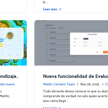
la …
Leer más
endizaje
Nueva funcionalidad de Evalu
uras
scubre lo que tus estudiante
ido nuevo
Matific Content Team
| Nov 28, 2025 |
C
saben
ás
Todo docente desea conocer lo que su alu
atific,
comprende de verdad: no solo quién acertó
sino cómo llegó …