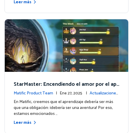
Leer más
StarMaster: Encendiendo el amor por el apr
endizaje a través de la competencia amistos
Matific Product Team
| Ene 27, 2025 |
Actualizaciones
a
de la plataforma
En Matific, creemos que el aprendizaje debería ser más
que una obligación: ¡debería ser una aventura! Por eso,
estamos emocionados …
Leer más