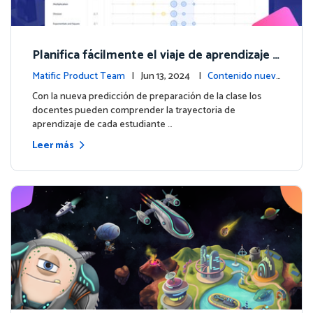
Planifica fácilmente el viaje de aprendizaje d
e cada estudiante con la nueva predicción d
Matific Product Team
| Jun 13, 2024 |
Contenido nuev
e preparación de la clase
o
Con la nueva predicción de preparación de la clase los
docentes pueden comprender la trayectoria de
aprendizaje de cada estudiante …
Leer más