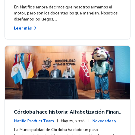
ito de Northfield School en T4.
entos
En Matific siempre decimos que nosotros armamos el
motor, pero son los docentes los que manejan. Nosotros
diseñamos los juegos, …
Leer más
Córdoba hace historia: Alfabetización Finan
ciera para más de 13.000 estudiantes junto
Matific Product Team
| May 29, 2026 |
Novedades y e
a Matific
ventos
La Municipalidad de Córdoba ha dado un paso