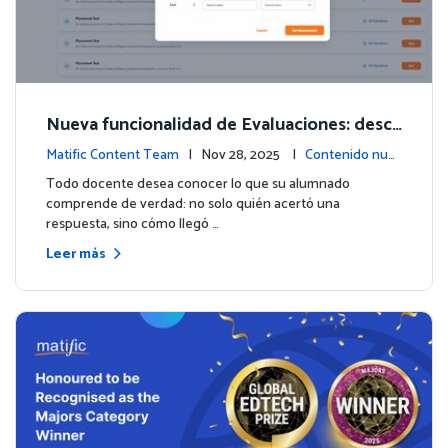
Nueva funcionalidad de Evaluaciones: descu
bre lo que tus estudiantes realmente saben
Matific Content Team
| Nov 28, 2025 |
Contenido nue
vo
Todo docente desea conocer lo que su alumnado
comprende de verdad: no solo quién acertó una
respuesta, sino cómo llegó …
Leer más