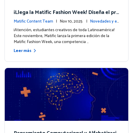
¡Llega la Matific Fashion Week! Diseña el pró
ximo look de nuestros personajes
Matific Content Team
| Nov 10, 2025 |
Novedades y ev
entos
¡Atención, estudiantes creativos de toda Latinoamérica!
Este noviembre, Matific lanza la primera edición de la
Matific Fashion Week, una competencia …
Leer más