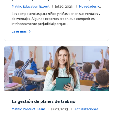
par en las Olimpiadas de Matemáticas de M
Matific Education Expert
| Jul 20, 2023 |
Novedades y
atific 2023
eventos
Las competencias para niños y niñas tienen sus ventajas y
desventajas. Algunos expertos creen que competir es
intrínsecamente perjudicial porque …
Leer más
La gestión de planes de trabajo
Matific Product Team
| Jul 07, 2023 |
Actualizaciones d