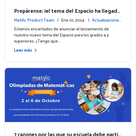
Prepárense: ¡el tema del Espacio ha llegado
para los grados 4 y superiores!
Matific Product Team
| Ene 01, 2024 |
Actualizaciones
de la plataforma
Estamos encantados de anunciar el lanzamiento de
nuestro nuevo tema del Espacio para los grados 4 y
superiores. ¿Tengo que …
Leer más
7 razones por las que su escuela debe partici