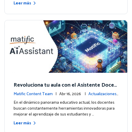
Leer más
Revoluciona tu aula con el Asistente Docen
te impulsado por IA de Matific
Matific Content Team
| Abr 16, 2026 |
Actualizaciones
de la plataforma
En el dinámico panorama educativo actual, los docentes
buscan constantemente herramientas innovadoras para
mejorar el aprendizaje de sus estudiantes y …
Leer más