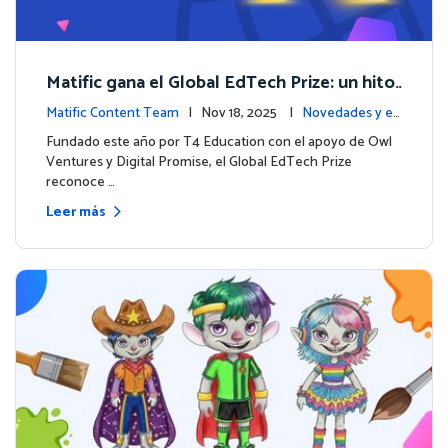
Matific gana el Global EdTech Prize: un hito
para la educación digital en matemáticas
Matific Content Team
| Nov 18, 2025 |
Novedades y ev
entos
Fundado este año por T4 Education con el apoyo de Owl
Ventures y Digital Promise, el Global EdTech Prize
reconoce …
Leer más