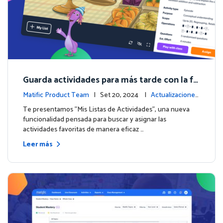
Guarda actividades para más tarde con la fu
nción de Listas de Actividades
Matific Product Team
| Set 20, 2024 |
Actualizaciones
de la plataforma
Te presentamos "Mis Listas de Actividades", una nueva
funcionalidad pensada para buscar y asignar las
actividades favoritas de manera eficaz …
Leer más