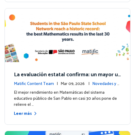
La evaluación estatal confirma: un mayor us
o de Matific se asocia con mejores resultad
Matific Content Team
| Mar 09, 2026 |
Novedades y e
os en matemáticas
ventos
El mejor rendimiento en Matemáticas del sistema
educativo público de San Pablo en casi 30 años pone de
relieve el …
Leer más