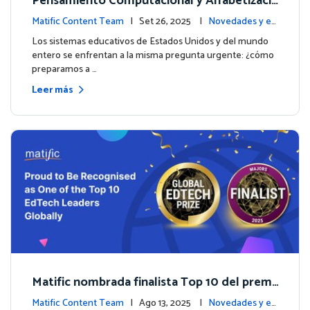
Pensamiento Computacional y Alfabetizaci
ón en Datos: Por qué las Matemáticas debe
Matific Content Team
| Set 26, 2025 |
Novedades y ev
n liderar el camino
entos
Los sistemas educativos de Estados Unidos y del mundo
entero se enfrentan a la misma pregunta urgente: ¿cómo
preparamos a …
Leer más
Matific nombrada finalista Top 10 del premi
o inaugural Global EdTech Prize
Matific Content Team
| Ago 13, 2025 |
Novedades y ev