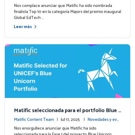
entos
Nos complace anunciar que Matific ha sido nombrada
finalista Top 10 en la categoría Majors del premio inaugural
Global EdTech …
Leer más
Matific seleccionada para el portfolio Blue
Unicorn de UNICEF: Comienza una nueva et
Matific Content Team
| Jul 17, 2025 |
Novedades y eve
apa
ntos
Nos enorgullece anunciar que Matific ha sido
seleccionada para la Fase 1 del proyecto Blue Unicorn