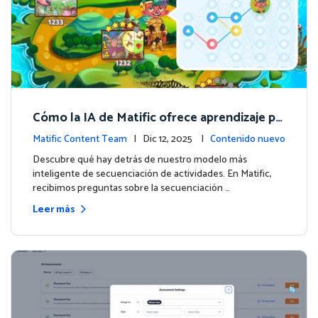
Cómo la IA de Matific ofrece aprendizaje pe
rsonalizado en la Isla de Aventuras
Matific Content Team
| Dic 12, 2025 |
Contenido nuevo
Descubre qué hay detrás de nuestro modelo más
inteligente de secuenciación de actividades. En Matific,
recibimos preguntas sobre la secuenciación …
Leer más