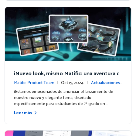
¡Nuevo look, mismo Matific: una aventura c
ósmica de aprendizaje te espera! 🚀🌌
Matific Product Team
| Oct 15, 2024 |
Actualizaciones
de la plataforma
¡Estamos emocionados de anunciar el lanzamiento de
nuestro nuevo y elegante tema, diseñado
específicamente para estudiantes de 7º grado en …
Leer más