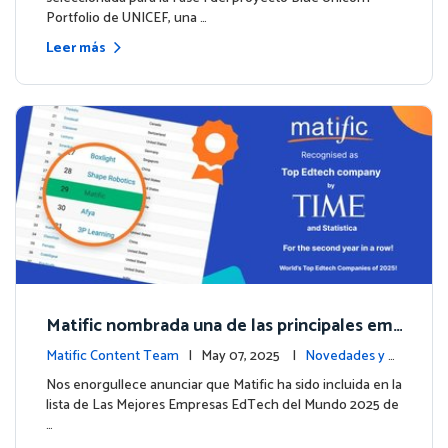
Portfolio de UNICEF, una …
Leer más
Matific nombrada una de las principales em
presas EdTech del mundo por TIME en 2025
Matific Content Team
| May 07, 2025 |
Novedades y e
ventos
Nos enorgullece anunciar que Matific ha sido incluida en la
lista de Las Mejores Empresas EdTech del Mundo 2025 de
…