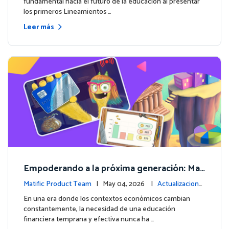
fundamental hacia el futuro de la educación al presentar
los primeros Lineamientos …
Leer más
Empoderando a la próxima generación: Mat
ific lanza un curso integral de Educación Fin
Matific Product Team
| May 04, 2026 |
Actualizacione
anciera
s de la plataforma
En una era donde los contextos económicos cambian
constantemente, la necesidad de una educación
financiera temprana y efectiva nunca ha …