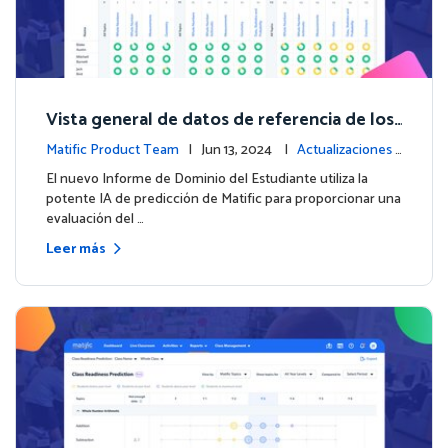
Vista general de datos de referencia de los
estudiantes con el nuevo Informe de Domi
Matific Product Team
| Jun 13, 2024 |
Actualizaciones
nio del Estudiante
de la plataforma
El nuevo Informe de Dominio del Estudiante utiliza la
potente IA de predicción de Matific para proporcionar una
evaluación del …
Leer más