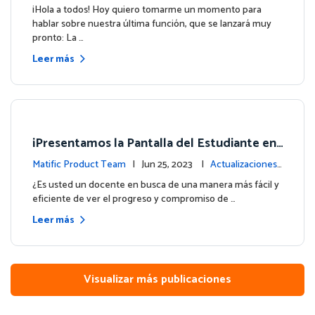
e la plataforma
¡Hola a todos! Hoy quiero tomarme un momento para
hablar sobre nuestra última función, que se lanzará muy
pronto: La …
Leer más
¡Presentamos la Pantalla del Estudiante en
su Panel de Control!
Matific Product Team
| Jun 25, 2023 |
Actualizaciones
de la plataforma
¿Es usted un docente en busca de una manera más fácil y
eficiente de ver el progreso y compromiso de …
Leer más
Visualizar más publicaciones