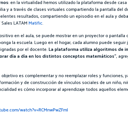
rnos
: en la virtualidad hemos utilizado la plataforma desde casa 
a y a través de clases virtuales compartiendo la pantalla del do
celentes resultados, compartiendo un episodio en el aula y deb
of Sales LATAM
Matific
.
tivo en el aula, se puede mostrar en un proyector o pantalla di
ponga la escuela. Luego en el hogar, cada alumno puede seguir 
asignadas por el docente.
La plataforma utiliza algoritmos de int
jorar día a día en los distintos conceptos matemáticos”
, agr
l objetivo es complementar y no reemplazar roles y funciones, y
formación y de construcción de vínculos sociales de un niño, ni
ncialidad es cómo incorporar al aprendizaje todos aquellos ele
utube.com/watch?v=RCMnwPwZFmI