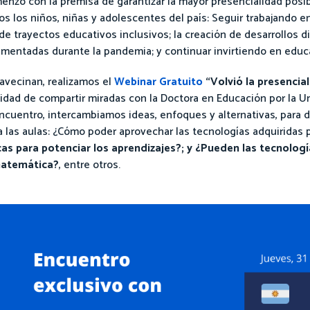
menzó con la premisa de garantizar la mayor presencialidad posi
os los niños, niñas y adolescentes del país: Seguir trabajando en
 de trayectos educativos inclusivos; la creación de desarrollos di
mentadas durante la pandemia; y continuar invirtiendo en educa
avecinan, realizamos el
Webinar Gratuito
“Volvió la presenci
nidad de compartir miradas con la Doctora en Educación por la 
encuentro, intercambiamos ideas, enfoques y alternativas, para 
 las aulas: ¿Cómo poder aprovechar las tecnologías adquiridas pa
cas para potenciar los aprendizajes?; y ¿Pueden las tecnologí
 matemática?
, entre otros.