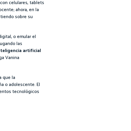
con celulares, tablets
cente; ahora, en la
atiendo sobre su
gital, o emular el
jugando las
eligencia artificial
ega Vanina
a que la
ña o adolescente. El
mentos tecnológicos