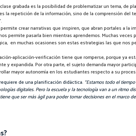
lase grabada es la posibilidad de problematizar un tema, de pl
s la repetición de la información, sino de la comprensión del t
.
permite crear narrativas que inspiren, que abran portales a la i
 nos permite pasarla bien mientras aprendemos. Muchas veces p
gica, en muchas ocasiones son estas estrategias las que nos 
cación-aplicación-verificación tiene que romperse, porque ya es
ente y expandida. Por otra parte, el sujeto demanda mayor partic
rollar mayor autonomía en los estudiantes respecto a su proceso
requiere de una planificación didáctica.
“Estamos todo el tiempo
ologías digitales. Pero la escuela y la tecnología van a un ritmo dis
sí tiene que ser más ágil para poder tomar decisiones en el marco d
s?