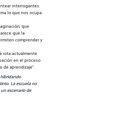
antear interrogantes
ema lo que nos ocupa.
maginación, que
arece que la
permiten comprender y
tá rota actualmente
ipación en el proceso
 de aprendizaje”.
 hibridando
tinto. La escuela no
e un escenario de