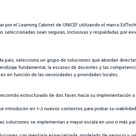
ar por el Learning Cabinet de UNICEF utilizando el marco EdTech
as seleccionadas sean seguras, inclusivas y respaldadas por ev
da país, selecciona un grupo de soluciones que abordan directa
endizaje fundamental, la escasez de docentes y las competenci
ses en función de las necesidades y prioridades locales.
 recorrido estructurado de dos fases hacia su implementación a 
se introducen en 1–2 nuevos contextos para probar su viabilidad
 las soluciones se implementan a mayor escala en uno o más paí
soluciones con mentoría especializada, modelado de negocio y u