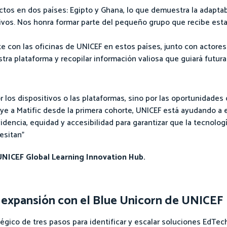
tos en dos países: Egipto y Ghana, lo que demuestra la adaptab
ivos. Nos honra formar parte del pequeño grupo que recibe est
e con las oficinas de UNICEF en estos países, junto con actores
tra plataforma y recopilar información valiosa que guiará futura
 los dispositivos o las plataformas, sino por las oportunidades
luye a Matific desde la primera cohorte, UNICEF está ayudando a 
dencia, equidad y accesibilidad para garantizar que la tecnolog
esitan”
 UNICEF Global Learning Innovation Hub.
la expansión con el Blue Unicorn de UNICEF
tégico de tres pasos para identificar y escalar soluciones EdTe