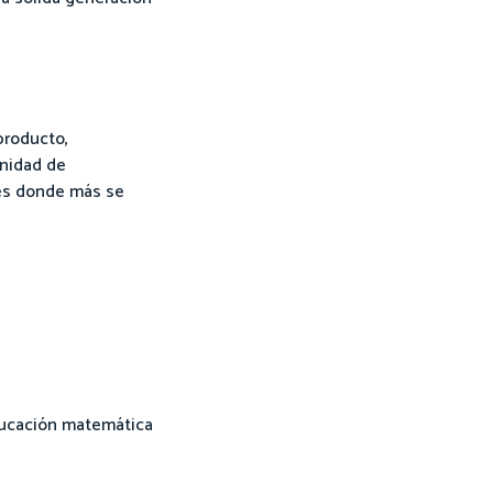
producto,
unidad de
res donde más se
educación matemática