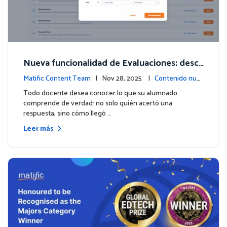
Nueva funcionalidad de Evaluaciones: descu
bre lo que tus estudiantes realmente saben
Matific Content Team
| Nov 28, 2025 |
Contenido nue
vo
Todo docente desea conocer lo que su alumnado
comprende de verdad: no solo quién acertó una
respuesta, sino cómo llegó …
Leer más