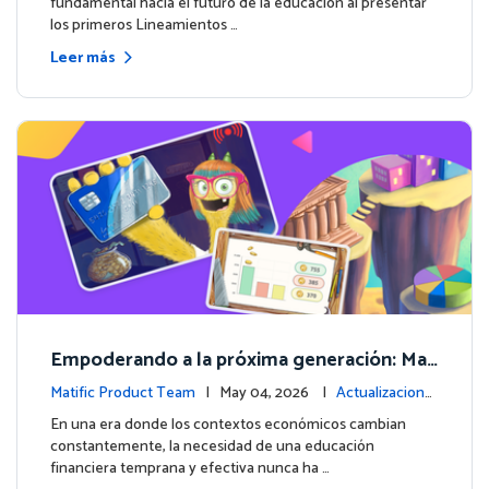
fundamental hacia el futuro de la educación al presentar
los primeros Lineamientos …
Leer más
Empoderando a la próxima generación: Mat
ific lanza un curso integral de Educación Fin
Matific Product Team
| May 04, 2026 |
Actualizacione
anciera
s de la plataforma
En una era donde los contextos económicos cambian
constantemente, la necesidad de una educación
financiera temprana y efectiva nunca ha …