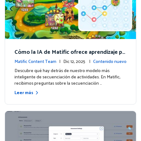
Cómo la IA de Matific ofrece aprendizaje pe
rsonalizado en la Isla de Aventuras
Matific Content Team
| Dic 12, 2025 |
Contenido nuevo
Descubre qué hay detrás de nuestro modelo más
inteligente de secuenciación de actividades. En Matific,
recibimos preguntas sobre la secuenciación …
Leer más