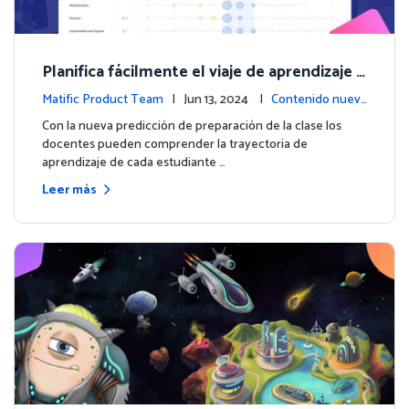
Planifica fácilmente el viaje de aprendizaje d
e cada estudiante con la nueva predicción d
Matific Product Team
| Jun 13, 2024 |
Contenido nuev
e preparación de la clase
o
Con la nueva predicción de preparación de la clase los
docentes pueden comprender la trayectoria de
aprendizaje de cada estudiante …
Leer más