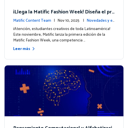
¡Llega la Matific Fashion Week! Diseña el pró
ximo look de nuestros personajes
Matific Content Team
| Nov 10, 2025 |
Novedades y ev
entos
¡Atención, estudiantes creativos de toda Latinoamérica!
Este noviembre, Matific lanza la primera edición de la
Matific Fashion Week, una competencia …
Leer más