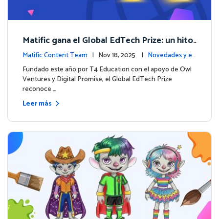
Matific gana el Global EdTech Prize: un hito
para la educación digital en matemáticas
Matific Content Team
| Nov 18, 2025 |
Novedades y ev
entos
Fundado este año por T4 Education con el apoyo de Owl
Ventures y Digital Promise, el Global EdTech Prize
reconoce …
Leer más