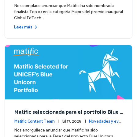
entos
Nos complace anunciar que Matific ha sido nombrada
finalista Top 10 en la categoría Majors del premio inaugural
Global EdTech …
Leer más
Matific seleccionada para el portfolio Blue
Unicorn de UNICEF: Comienza una nueva et
Matific Content Team
| Jul 17, 2025 |
Novedades y eve
apa
ntos
Nos enorgullece anunciar que Matific ha sido
seleccionada para la Fase 1 del proyecto Blue Unicorn