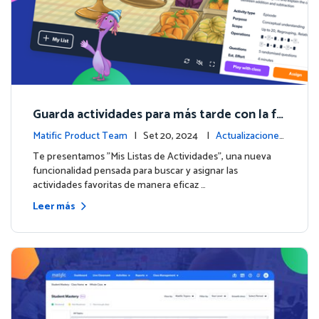
Guarda actividades para más tarde con la fu
nción de Listas de Actividades
Matific Product Team
| Set 20, 2024 |
Actualizaciones
de la plataforma
Te presentamos "Mis Listas de Actividades", una nueva
funcionalidad pensada para buscar y asignar las
actividades favoritas de manera eficaz …
Leer más