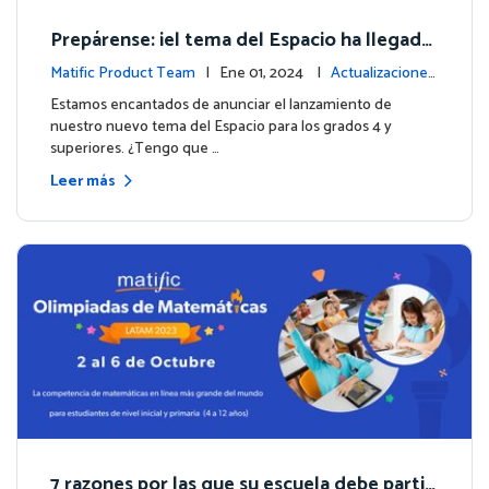
Prepárense: ¡el tema del Espacio ha llegado
para los grados 4 y superiores!
Matific Product Team
| Ene 01, 2024 |
Actualizaciones
de la plataforma
Estamos encantados de anunciar el lanzamiento de
nuestro nuevo tema del Espacio para los grados 4 y
superiores. ¿Tengo que …
Leer más
7 razones por las que su escuela debe partici