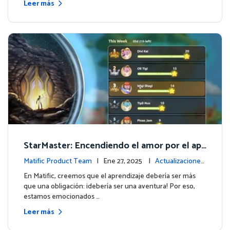
Leer más
StarMaster: Encendiendo el amor por el apr
endizaje a través de la competencia amistos
Matific Product Team
| Ene 27, 2025 |
Actualizaciones
a
de la plataforma
En Matific, creemos que el aprendizaje debería ser más
que una obligación: ¡debería ser una aventura! Por eso,
estamos emocionados …
Leer más