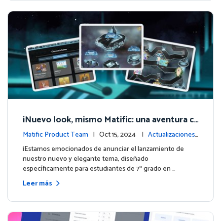
¡Nuevo look, mismo Matific: una aventura c
ósmica de aprendizaje te espera! 🚀🌌
Matific Product Team
| Oct 15, 2024 |
Actualizaciones
de la plataforma
¡Estamos emocionados de anunciar el lanzamiento de
nuestro nuevo y elegante tema, diseñado
específicamente para estudiantes de 7º grado en …
Leer más