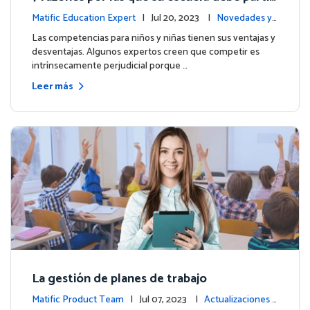
par en las Olimpiadas de Matemáticas de M
Matific Education Expert
| Jul 20, 2023 |
Novedades y
atific 2023
eventos
Las competencias para niños y niñas tienen sus ventajas y
desventajas. Algunos expertos creen que competir es
intrínsecamente perjudicial porque …
Leer más
La gestión de planes de trabajo
Matific Product Team
| Jul 07, 2023 |
Actualizaciones d