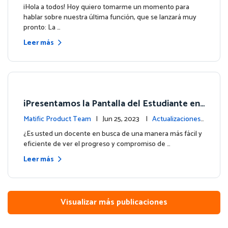
e la plataforma
¡Hola a todos! Hoy quiero tomarme un momento para
hablar sobre nuestra última función, que se lanzará muy
pronto: La …
Leer más
¡Presentamos la Pantalla del Estudiante en
su Panel de Control!
Matific Product Team
| Jun 25, 2023 |
Actualizaciones
de la plataforma
¿Es usted un docente en busca de una manera más fácil y
eficiente de ver el progreso y compromiso de …
Leer más
Visualizar más publicaciones