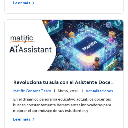
Leer más
Revoluciona tu aula con el Asistente Docen
te impulsado por IA de Matific
Matific Content Team
| Abr 16, 2026 |
Actualizaciones
de la plataforma
En el dinámico panorama educativo actual, los docentes
buscan constantemente herramientas innovadoras para
mejorar el aprendizaje de sus estudiantes y …
Leer más