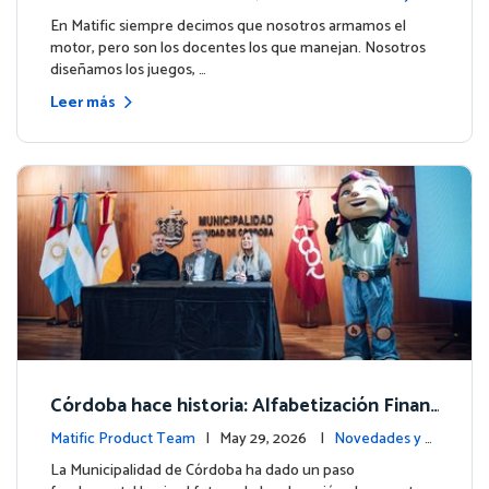
ito de Northfield School en T4.
entos
En Matific siempre decimos que nosotros armamos el
motor, pero son los docentes los que manejan. Nosotros
diseñamos los juegos, …
Leer más
Córdoba hace historia: Alfabetización Finan
ciera para más de 13.000 estudiantes junto
Matific Product Team
| May 29, 2026 |
Novedades y e
a Matific
ventos
La Municipalidad de Córdoba ha dado un paso