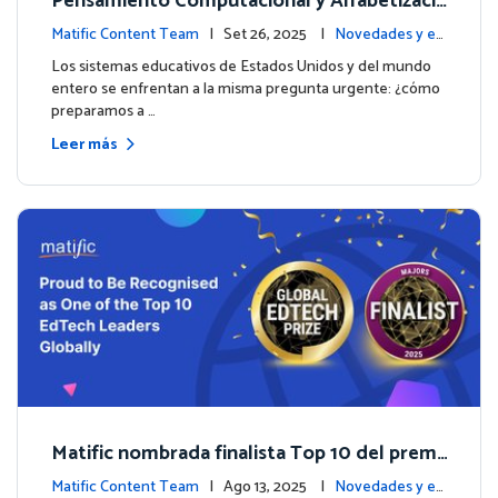
Pensamiento Computacional y Alfabetizaci
ón en Datos: Por qué las Matemáticas debe
Matific Content Team
| Set 26, 2025 |
Novedades y ev
n liderar el camino
entos
Los sistemas educativos de Estados Unidos y del mundo
entero se enfrentan a la misma pregunta urgente: ¿cómo
preparamos a …
Leer más
Matific nombrada finalista Top 10 del premi
o inaugural Global EdTech Prize
Matific Content Team
| Ago 13, 2025 |
Novedades y ev