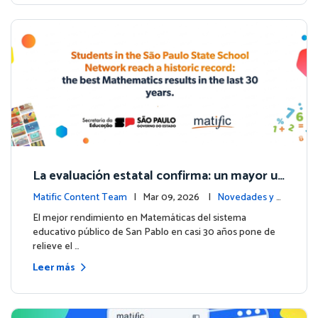
La evaluación estatal confirma: un mayor us
o de Matific se asocia con mejores resultad
Matific Content Team
| Mar 09, 2026 |
Novedades y e
os en matemáticas
ventos
El mejor rendimiento en Matemáticas del sistema
educativo público de San Pablo en casi 30 años pone de
relieve el …
Leer más