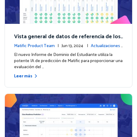
Vista general de datos de referencia de los
estudiantes con el nuevo Informe de Domi
Matific Product Team
| Jun 13, 2024 |
Actualizaciones
nio del Estudiante
de la plataforma
El nuevo Informe de Dominio del Estudiante utiliza la
potente IA de predicción de Matific para proporcionar una
evaluación del …
Leer más