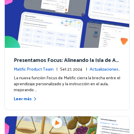
Presentamos Focus: Alineando la Isla de Av
enturas de Matific con el Aprendizaje en el
Matific Product Team
| Set 27, 2024 |
Actualizaciones
Aula
de la plataforma
La nueva función Focus de Matific cierra la brecha entre el
aprendizaje personalizado y la instrucción en el aula,
mejorando …
Leer más