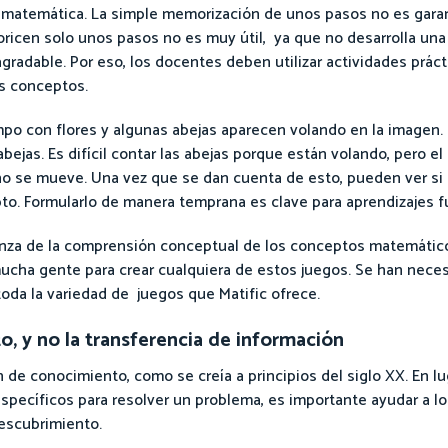
z matemática. La simple memorización de unos pasos no es garan
ricen solo unos pasos no es muy útil, ya que no desarrolla un
radable. Por eso, los docentes deben utilizar actividades práct
s conceptos.
po con flores y algunas abejas aparecen volando en la imagen. S
bejas. Es difícil contar las abejas porque están volando, pero e
a no se mueve. Una vez que se dan cuenta de esto, pueden ver si
pto. Formularlo de manera temprana es clave para aprendizajes f
anza de la comprensión conceptual de los conceptos matemático
 mucha gente para crear cualquiera de estos juegos. Se han nece
 toda la variedad de juegos que Matific ofrece.
, y no la transferencia de información
 de conocimiento, como se creía a principios del siglo XX. En l
pecíficos para resolver un problema, es importante ayudar a lo
escubrimiento.