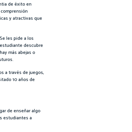
tia de éxito en
a comprensión
icas y atractivas que
e les pide a los
l estudiante descubre
 hay más abejas o
uturos.
s a través de juegos,
sitado 10 años de
ugar de enseñar algo
s estudiantes a