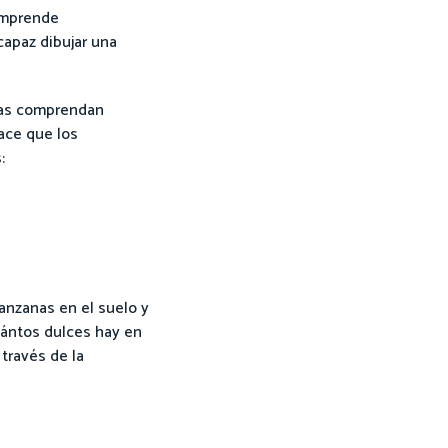
comprende
capaz dibujar una
 las comprendan
ace que los
:
anzanas en el suelo y
uántos dulces hay en
través de la