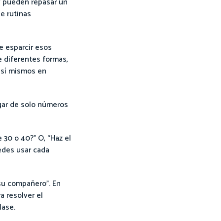
y pueden repasar un
e rutinas
e esparcir esos
 diferentes formas,
a sí mismos en
ugar de solo números
 30 o 40?" O, “Haz el
uedes usar cada
 su compañero". En
a resolver el
lase.