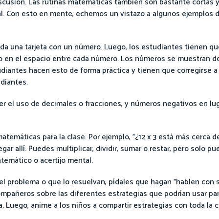
discusión. Las rutinas matemáticas también son bastante cortas 
l. Con esto en mente, echemos un vistazo a algunos ejemplos d
 da una tarjeta con un número. Luego, los estudiantes tienen qu
o en el espacio entre cada número. Los números se muestran de
udiantes hacen esto de forma práctica y tienen que corregirse 
diantes.
ser el uso de decimales o fracciones, y números negativos en l
emáticas para la clase. Por ejemplo, "¿12 x 3 está más cerca de
egar allí. Puedes multiplicar, dividir, sumar o restar, pero solo p
atemático o acertijo mental.
 el problema o que lo resuelvan, pídales que hagan "hablen con
ompañeros sobre las diferentes estrategias que podrían usar par
. Luego, anime a los niños a compartir estrategias con toda la c