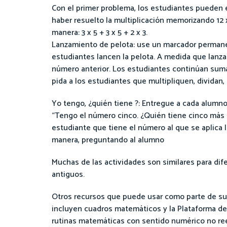
Con el primer problema, los estudiantes pueden ex
haber resuelto la multiplicación memorizando 12
manera: 3 x 5 + 3 x 5 + 2 x 3.
Lanzamiento de pelota: use un marcador permane
estudiantes lancen la pelota. A medida que lanza
número anterior. Los estudiantes continúan sum
pida a los estudiantes que multipliquen, dividan, 
Yo tengo, ¿quién tiene ?: Entregue a cada alumno
“Tengo el número cinco. ¿Quién tiene cinco más 
estudiante que tiene el número al que se aplica 
manera, preguntando al alumno
Muchas de las actividades son similares para di
antiguos.
Otros recursos que puede usar como parte de su
incluyen cuadros matemáticos y la Plataforma de 
rutinas matemáticas con sentido numérico no ree