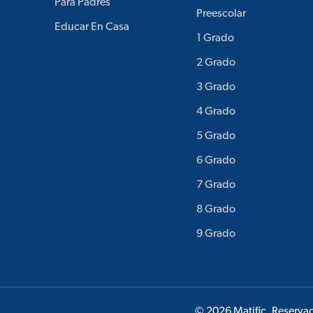
Para Padres
Preescolar
Educar En Casa
1 Grado
2 Grado
3 Grado
4 Grado
5 Grado
6 Grado
7 Grado
8 Grado
9 Grado
© 2026 Matific. Reserva