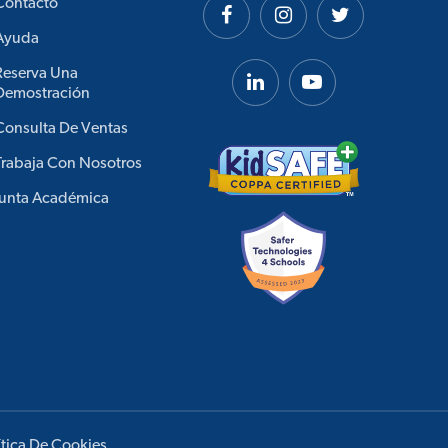
Contacto
Ayuda
Reserva Una
Demostración
Consulta De Ventas
Trabaja Con Nosotros
Junta Académica
ítica De Cookies