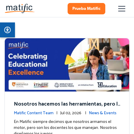
Prueba Matific
Nosotros hacemos las herramientas, pero l
os colegios hacen la magia: Celebramos el h
Matific Content Team
| Jul 02, 2026 |
News & Events
ito de Northfield School en T4.
En Matific siempre decimos que nosotros armamos el
motor, pero son los docentes los que manejan. Nosotros
diseñamos los juegos, …