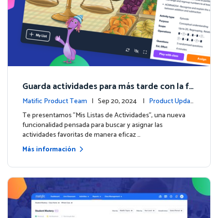
Guarda actividades para más tarde con la fu
nción de Listas de Actividades
Matific Product Team
| Sep 20, 2024 |
Product Updat
es
Te presentamos "Mis Listas de Actividades", una nueva
funcionalidad pensada para buscar y asignar las
actividades favoritas de manera eficaz …
Más información