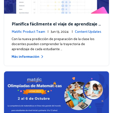
Planifica fácilmente el viaje de aprendizaje d
e cada estudiante con la nueva predicción d
Matific Product Team
| Jun 13, 2024 |
Content Updates
e preparación de la clase
Con la nueva predicción de preparación de la clase los
docentes pueden comprender la trayectoria de
aprendizaje de cada estudiante …
Más información