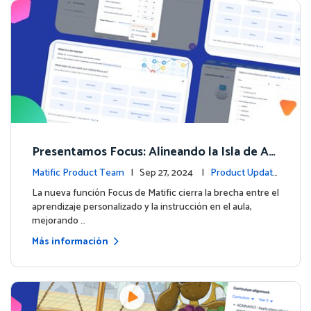
Presentamos Focus: Alineando la Isla de Av
enturas de Matific con el Aprendizaje en el
Matific Product Team
| Sep 27, 2024 |
Product Update
Aula
s
La nueva función Focus de Matific cierra la brecha entre el
aprendizaje personalizado y la instrucción en el aula,
mejorando …
Más información