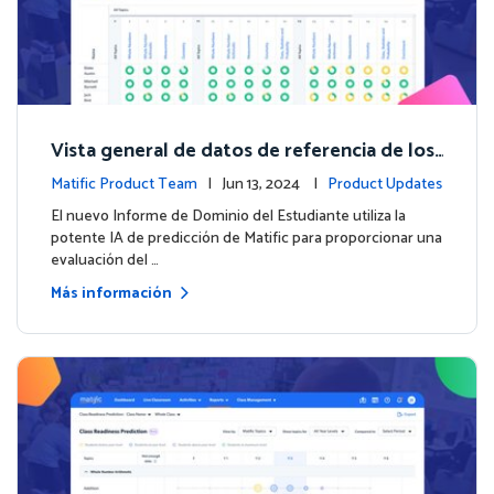
Vista general de datos de referencia de los
estudiantes con el nuevo Informe de Domi
Matific Product Team
| Jun 13, 2024 |
Product Updates
nio del Estudiante
El nuevo Informe de Dominio del Estudiante utiliza la
potente IA de predicción de Matific para proporcionar una
evaluación del …
Más información