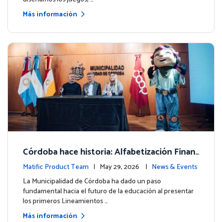
Más información
Córdoba hace historia: Alfabetización Finan
ciera para más de 13.000 estudiantes junto
Matific Product Team
| May 29, 2026 |
News & Events
a Matific
La Municipalidad de Córdoba ha dado un paso
fundamental hacia el futuro de la educación al presentar
los primeros Lineamientos …
Más información