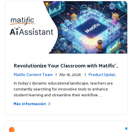
Revolutionize Your Classroom with Matific's
AI-Powered Teacher Assistant
Matific Content Team
| Abr 16, 2026 |
Product Update
s
In today's dynamic educational landscape, teachers are
constantly searching for innovative tools to enhance
student learning and streamline their workflow. …
Más información