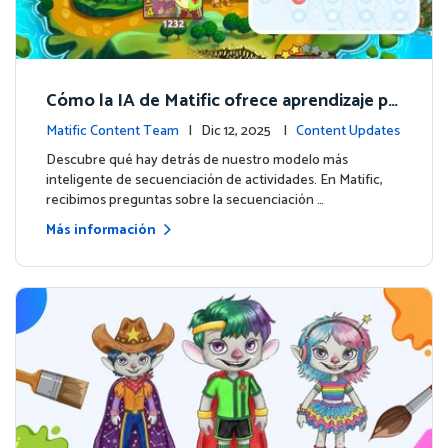
Cómo la IA de Matific ofrece aprendizaje pe
rsonalizado en la Isla de Aventuras
Matific Content Team
| Dic 12, 2025 |
Content Updates
Descubre qué hay detrás de nuestro modelo más
inteligente de secuenciación de actividades. En Matific,
recibimos preguntas sobre la secuenciación …
Más información