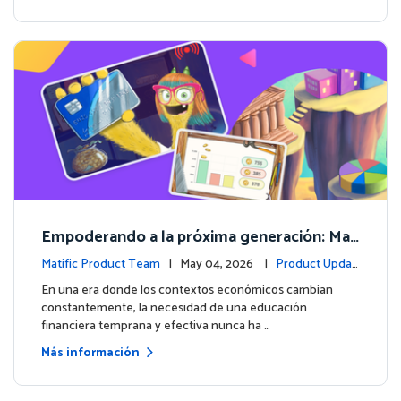
Empoderando a la próxima generación: Mat
ific lanza un curso integral de Educación Fin
Matific Product Team
| May 04, 2026 |
Product Updat
anciera
es
En una era donde los contextos económicos cambian
constantemente, la necesidad de una educación
financiera temprana y efectiva nunca ha …
Más información