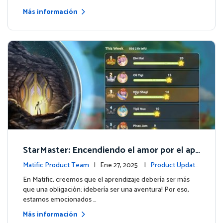
Más información
StarMaster: Encendiendo el amor por el apr
endizaje a través de la competencia amistos
Matific Product Team
| Ene 27, 2025 |
Product Update
a
s
En Matific, creemos que el aprendizaje debería ser más
que una obligación: ¡debería ser una aventura! Por eso,
estamos emocionados …
Más información