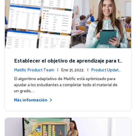
Establecer el objetivo de aprendizaje para t
us estudiantes
Matific Product Team
| Ene 31, 2023 |
Product Update
s
El algoritmo adaptativo de Matific está optimizado para
ayudar a los estudiantes a completar todo el material de
un grado, …
Más información