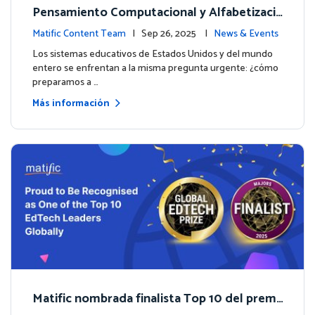
Pensamiento Computacional y Alfabetizaci
ón en Datos: Por qué las Matemáticas debe
Matific Content Team
| Sep 26, 2025 |
News & Events
n liderar el camino
Los sistemas educativos de Estados Unidos y del mundo
entero se enfrentan a la misma pregunta urgente: ¿cómo
preparamos a …
Más información
Matific nombrada finalista Top 10 del premi