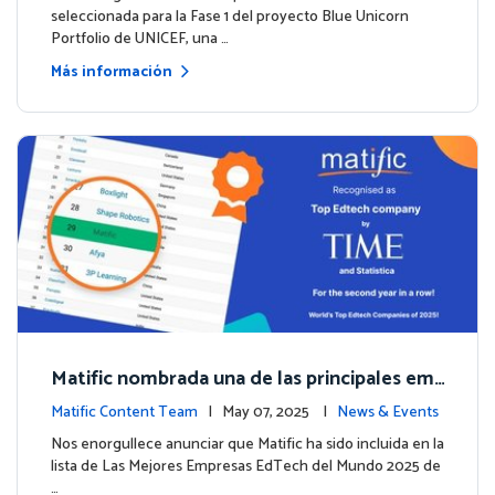
seleccionada para la Fase 1 del proyecto Blue Unicorn
Portfolio de UNICEF, una …
Más información
Matific nombrada una de las principales em
presas EdTech del mundo por TIME en 2025
Matific Content Team
| May 07, 2025 |
News & Events
Nos enorgullece anunciar que Matific ha sido incluida en la
lista de Las Mejores Empresas EdTech del Mundo 2025 de
…