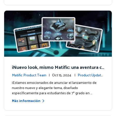
¡Nuevo look, mismo Matific: una aventura c
ósmica de aprendizaje te espera! 🚀🌌
Matific Product Team
| Oct 15, 2024 |
Product Update
s
¡Estamos emocionados de anunciar el lanzamiento de
nuestro nuevo y elegante tema, diseñado
específicamente para estudiantes de 7º grado en …
Más información