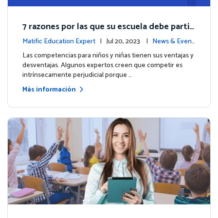
7 razones por las que su escuela debe partici
par en las Olimpiadas de Matemáticas de M
Matific Education Expert
| Jul 20, 2023 |
News & Event
atific 2023
s
Las competencias para niños y niñas tienen sus ventajas y
desventajas. Algunos expertos creen que competir es
intrínsecamente perjudicial porque …
Más información