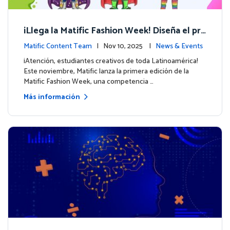
¡Llega la Matific Fashion Week! Diseña el pró
ximo look de nuestros personajes
Matific Content Team
| Nov 10, 2025 |
News & Events
¡Atención, estudiantes creativos de toda Latinoamérica!
Este noviembre, Matific lanza la primera edición de la
Matific Fashion Week, una competencia …
Más información