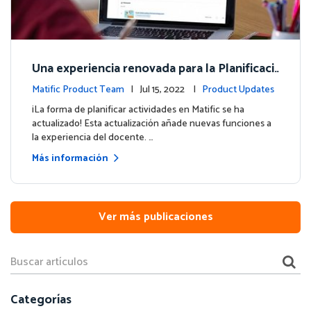
Una experiencia renovada para la Planificaci
ón de Actividades
Matific Product Team
| Jul 15, 2022 |
Product Updates
¡La forma de planificar actividades en Matific se ha
actualizado! Esta actualización añade nuevas funciones a
la experiencia del docente. …
Más información
Ver más publicaciones
Categorías