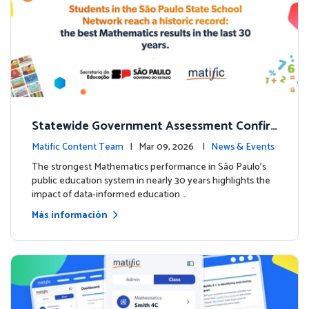
Statewide Government Assessment Confir
ms: Greater Matific Usage Linked to Higher
Matific Content Team
| Mar 09, 2026 |
News & Events
Math Achievement
The strongest Mathematics performance in São Paulo’s
public education system in nearly 30 years highlights the
impact of data-informed education …
Más información