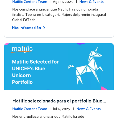
o inaugural Global EdTech Prize
Matific Content Team
| Ago 13, 2025 |
News & Events
Nos complace anunciar que Matific ha sido nombrada
finalista Top 10 en la categoría Majors del premio inaugural
Global EdTech …
Más información
Matific seleccionada para el portfolio Blue
Unicorn de UNICEF: Comienza una nueva et
Matific Content Team
| Jul 17, 2025 |
News & Events
apa
Nos enorgullece anunciar que Matific ha sido