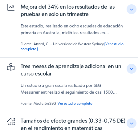
Mejora del 34% en los resultados de las
pruebas en solo un trimestre
Este estudio, realizado en ocho escuelas de educación
primaria en Australia, midió los resultados en
matemáticas de los estudiantes antes y después de usar
Fuente: Attard, C. – Universidad de Western Sydney
[Ver estudio
Matific en el aula y en casa. Los estudiantes mostraron
completo]
una mejora media del
34% en los resultados de las
pruebas
y los docentes informaron una mayor
Tres meses de aprendizaje adicional en un
participación en la resolución de problemas y una
curso escolar
comprensión más profunda de los conceptos
matemáticos. La investigación concluyó que Matific
Un estudio a gran escala realizado por SEG
fomenta la comprensión conceptual y mejora los
Measurement realizó el seguimiento de casi 1500
resultados de los estudiantes en poco tiempo.
estudiantes de primaria durante un curso académico
Fuente: Medición SEG
[Ver estudio completo]
completo. Los resultados fueron claros:
los
estudiantes que usaron Matific superaron
consistentemente a los que no lo hicieron
,
Tamaños de efecto grandes (0,33–0,76 DE)
mostrando
un progreso más rápido, habilidades
en el rendimiento en matemáticas
más sólidas y mayor confianza
en matemáticas.