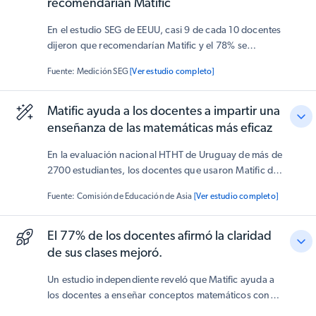
recomendarían Matific
En el estudio SEG de EEUU, casi 9 de cada 10 docentes
dijeron que recomendarían Matific y el 78% se
planteaba seguir usándolo el curso siguiente—lo que
Fuente: Medición SEG
[Ver estudio completo]
refleja
una gran satisfacción y compromiso
.
Matific ayuda a los docentes a impartir una
enseñanza de las matemáticas más eficaz
En la evaluación nacional HTHT de Uruguay de más de
2700 estudiantes, los docentes que usaron Matific de
manera efectiva vieron que sus clases completaron
un
Fuente: Comisión de Educación de Asia
[Ver estudio completo]
20% más de actividades
y lograron
mejoras de
aprendizaje significativamente mayores
. El estudio
demuestra que Matific es un aliado para los docentes,
El 77% de los docentes afirmó la claridad
validado por la investigación
y que fortalece la
de sus clases mejoró.
enseñanza y aumenta el impacto en el aula.
Un estudio independiente reveló que Matific ayuda a
los docentes a enseñar conceptos matemáticos con
mayor claridad y a hacer que las clases sean más