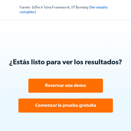
Alineación pedagógica
y
Tecnología & Diseño
-
Fuente: EdTech Tulna Framework, IIT Bombay
[Ver estudio
según el marco EdTech Tulna para 3º–5º curso. La
completo]
evaluación enfatizó la pedagogía constructivista de
Matific y su capacidad para estructurar el aprendizaje
mediante instrucción adaptativa basada en juegos.
¿Estás listo para ver los resultados?
Reservar una demo
Comenzar la prueba gratuita