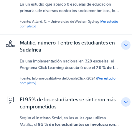
En un estudio que abarcó 8 escuelas de educación
primarias de diversos contextos socioeconómicos, los
estudiantes que usaron Matific demostraron una
Fuente: Attard, C. – Universidad de Western Sydney
[Ver estudio
mejora significativa: sus resultados en las pruebas
completo]
posteriores a utilizar Matific mostraron una mejora del
34% de media. Los docentes también informaron que
Matific, número 1 entre los estudiantes en
Matific hizo que las matemáticas fueran más
Sudáfrica
atractivas
- los estudiantes las describieron como
“divertidas” - sintieron que realmente estaban
En una implementación nacional en 328 escuelas, el
aprendiendo mientras jugaban.
Programa Click Learning descubrió que el
78 % de los
estudiantes disfrutaba aprendiendo con Matific
—
Fuente: Informe cualitativo de DoubleClick (2024)
[Ver estudio
la
calificación más alta entre las tres herramientas
completo]
evaluadas
. Los docentes destacaron el diseño lúdico
de Matific, la retroalimentación instantánea y el apoyo
El 95% de los estudiantes se sintieron más
para el cálculo mental como factores clave para la
comprometidos
participación.
Según el Instituto Szold, en las aulas que utilizan
Matific, el
95 % de los estudiantes se involucraron
más
, y los docentes informaron de un aumento