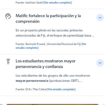
Fuente: Instituto Szold
[Ver estudio completo]
significativo en la curiosidad (84 %) y el disfrute (98 %).
Los docentes también observaron que Matific hizo que
los aprendizajes fueran más claros, significativos y
Matific fortalece la participación y la
relevantes para la vida de los estudiantes.
comprensión
En un proyecto piloto en las escuelas primarias
seleccionadas de Fiji, el enfoque de aprendizaje basado
en juegos de Matific generó una
mayor participación
Fuente: Ravinesh Prasad, Universidad Nacional de Fiji
[Ver
de los estudiantes
y una
mejor comprensión de
estudio completo]
conceptos matemáticos complejos
. Los docentes
afirmaban una mayor participación en clase y una
Los estudiantes mostraron mayor
mejor actitud de los estudiantes hacia las matemáticas.
perseverancia y confianza
Los estudiantes de los grupos de alto uso mostraron
mayor perseverancia
(puntuaciones GRIT),
aprendizaje independiente y
actitudes más firmes
Fuente: ECA / Plan Ceibal
[Ver estudio completo]
hacia las matemáticas
. Los docentes observaron que
los estudiantes se mostraron más dispuestos a afrontar
retos y perseverar en la resolución de problemas —