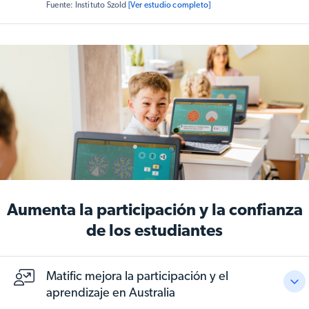
Fuente: Instituto Szold
[Ver estudio completo]
significativas. Más de tres cuartas partes de los
docentes realizaron
explicaciones más claras de
conceptos matemáticos (77%), mientras que el
82% afirmó que gracias a Matific las clases estaban
más conectadas con el mundo real
. Los docentes
también observaron una mayor participación por parte
de los estudiantes y actitudes más positivas hacia las
matemáticas al usar Matific.
Aumenta la participación y la confianza
de los estudiantes
Matific mejora la participación y el
aprendizaje en Australia