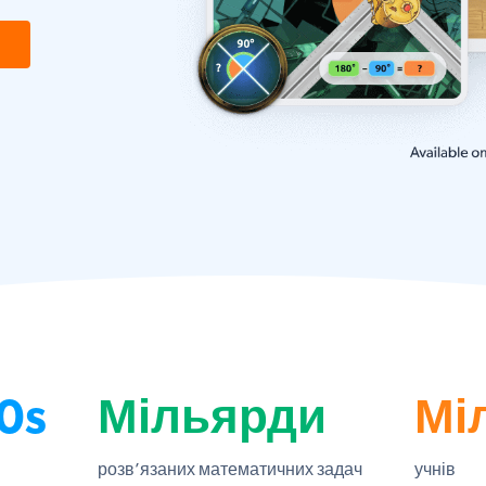
0s
Мільярди
Мі
розв’язаних математичних задач
учнів