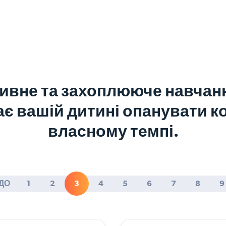
ивне та захоплююче навчанн
є вашій дитині опанувати ко
власному темпі.
ДО
1
2
3
4
5
6
7
8
9