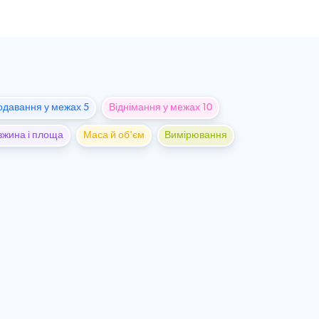
одавання у межах 5
Віднімання у межах 10
вжина і площа
Маса й об'єм
Вимірювання