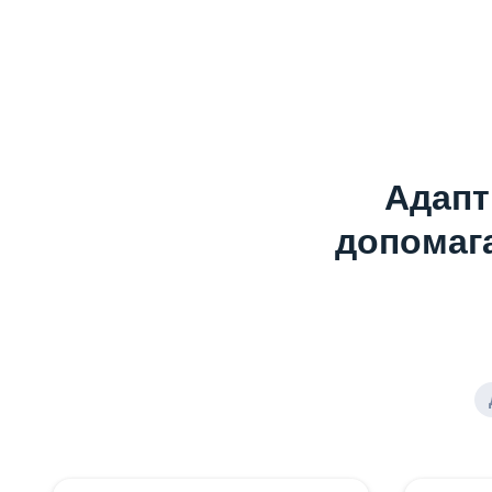
Адапт
допомага