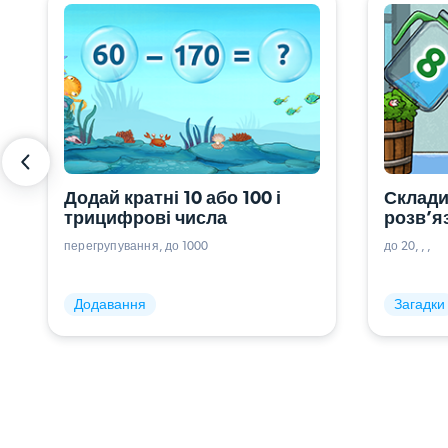
Додай кратні 10 або 100 і 
Склади
трицифрові числа
розв’яз
відніма
перегрупування
до 1000
до 20
три опе
Додавання
Загадки