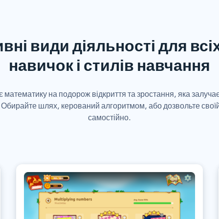
вні види діяльності для всіх
навичок і стилів навчання
є математику на подорож відкриття та зростання, яка залучає
. Обирайте шлях, керований алгоритмом, або дозвольте свої
самостійно.