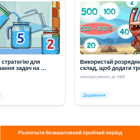
 стратегію для 
Використай розрядни
ання задач на 
склад, щоб додати три
ння (три доданки, 
числа
перегрупування
до 1000
рації)
Додавання
Розпочати безкоштовний пробний період