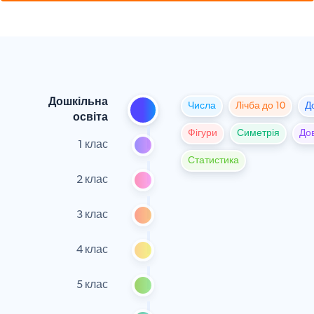
Дошкільна
Числа
Лічба до 10
Д
освіта
Фігури
Симетрія
До
1 клас
Статистика
2 клас
3 клас
4 клас
5 клас