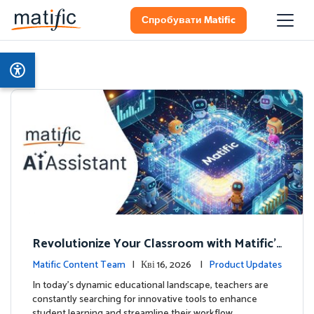
Спробувати Matific
Revolutionize Your Classroom with Matific's
AI-Powered Teacher Assistant
Matific Content Team
| Кві 16, 2026 |
Product Updates
In today's dynamic educational landscape, teachers are
constantly searching for innovative tools to enhance
student learning and streamline their workflow. …