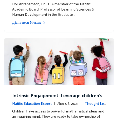
dership
Dor Abrahamson, Ph.D., A member of the Matific
Academic Board, Professor of Learning Sciences &
Human Development in the Graduate …
Дізнатися більше
Intrinsic Engagement: Leverage children's
mathematical potential and inquiring mind
Matific Education Expert
| Лют 08, 2021 |
Thought Lea
dership
Children have access to powerful mathematical ideas and
an inquiring mind. They are ready to take ownership of