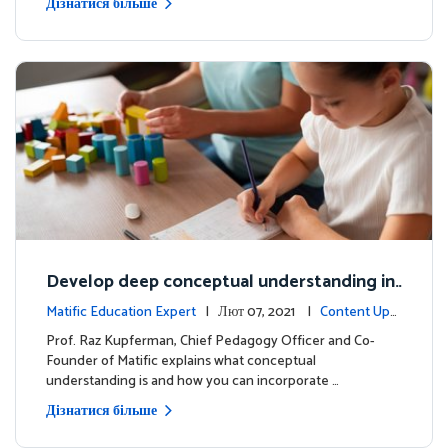
Дізнатися більше
Develop deep conceptual understanding in
mathematics
Matific Education Expert
| Лют 07, 2021 |
Content Upd
ates
Prof. Raz Kupferman, Chief Pedagogy Officer and Co-
Founder of Matific explains what conceptual
understanding is and how you can incorporate …
Дізнатися більше