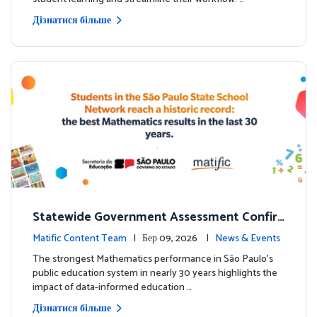
Дізнатися більше
Statewide Government Assessment Confir
ms: Greater Matific Usage Linked to Higher
Matific Content Team
| Бер 09, 2026 |
News & Events
Math Achievement
The strongest Mathematics performance in São Paulo’s
public education system in nearly 30 years highlights the
impact of data-informed education …
Дізнатися більше