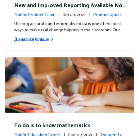
New and Improved Reporting Available No
w!
Matific Product Team
| Бер 09, 2021 |
Product Update
s
Utilizing accurate and informative data is one of the best
ways to make real change happen in the classroom. Our …
Дізнатися більше
To do is to know mathematics
Matific Education Expert
| Лют 09, 2021 |
Thought Lea