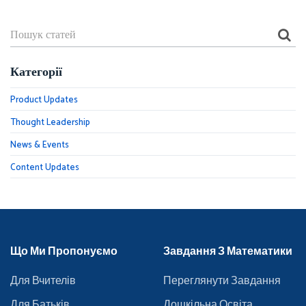
Категорії
Product Updates
Thought Leadership
News & Events
Content Updates
Що Ми Пропонуємо
Завдання З Математики
Для Вчителів
Переглянути Завдання
Для Батьків
Дошкільна Освіта