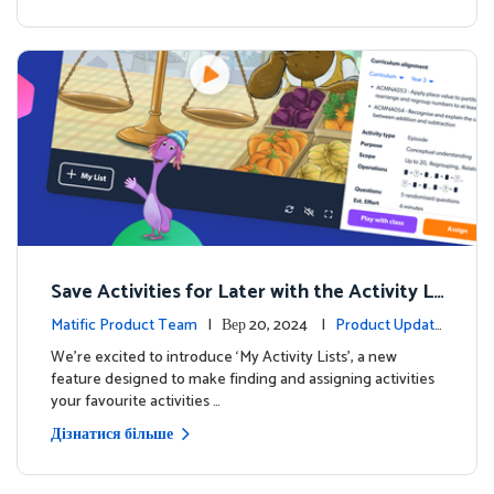
Save Activities for Later with the Activity Li
sts Feature
Matific Product Team
| Вер 20, 2024 |
Product Update
s
We're excited to introduce ‘My Activity Lists’, a new
feature designed to make finding and assigning activities
your favourite activities …
Дізнатися більше