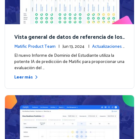
Vista general de datos de referencia de los
estudiantes con el nuevo Informe de Domi
Matific Product Team
| Jun 13, 2024 |
Actualizaciones
nio del Estudiante
de la plataforma
El nuevo Informe de Dominio del Estudiante utiliza la
potente IA de predicción de Matific para proporcionar una
evaluación del …
Leer más