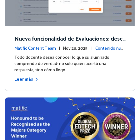
Nueva funcionalidad de Evaluaciones: descu
bre lo que tus estudiantes realmente saben
Matific Content Team
| Nov 28, 2025 |
Contenido nue
vo
Todo docente desea conocer lo que su alumnado
comprende de verdad: no solo quién acertó una
respuesta, sino cómo llegó …
Leer más