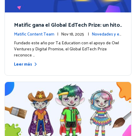
Matific gana el Global EdTech Prize: un hito
para la educación digital en matemáticas
Matific Content Team
| Nov 18, 2025 |
Novedades y ev
entos
Fundado este año por T4 Education con el apoyo de Owl
Ventures y Digital Promise, el Global EdTech Prize
reconoce …
Leer más