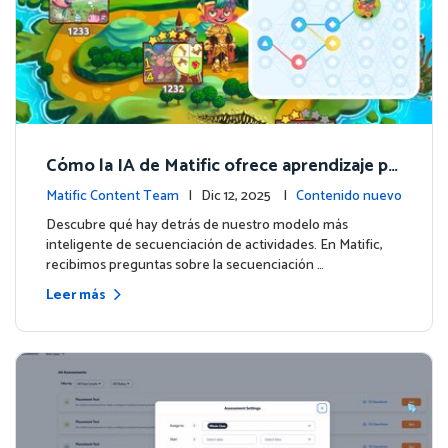
Cómo la IA de Matific ofrece aprendizaje pe
rsonalizado en la Isla de Aventuras
Matific Content Team
| Dic 12, 2025 |
Contenido nuevo
Descubre qué hay detrás de nuestro modelo más
inteligente de secuenciación de actividades. En Matific,
recibimos preguntas sobre la secuenciación …
Leer más