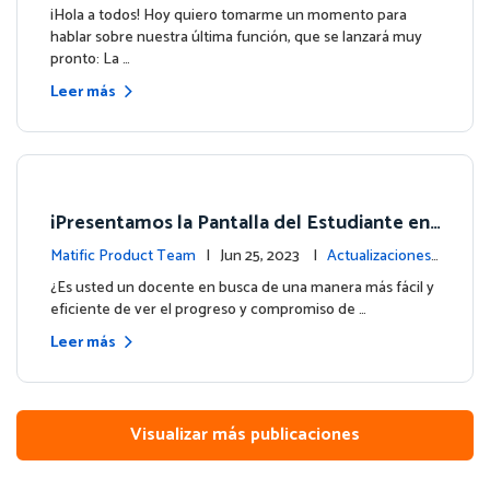
e la plataforma
¡Hola a todos! Hoy quiero tomarme un momento para
hablar sobre nuestra última función, que se lanzará muy
pronto: La …
Leer más
¡Presentamos la Pantalla del Estudiante en
su Panel de Control!
Matific Product Team
| Jun 25, 2023 |
Actualizaciones
de la plataforma
¿Es usted un docente en busca de una manera más fácil y
eficiente de ver el progreso y compromiso de …
Leer más
Visualizar más publicaciones