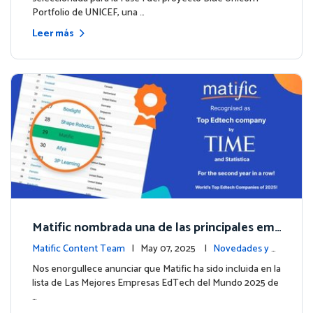
Portfolio de UNICEF, una …
Leer más
Matific nombrada una de las principales em
presas EdTech del mundo por TIME en 2025
Matific Content Team
| May 07, 2025 |
Novedades y e
ventos
Nos enorgullece anunciar que Matific ha sido incluida en la
lista de Las Mejores Empresas EdTech del Mundo 2025 de
…