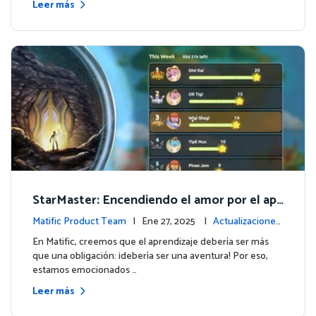
Leer más
StarMaster: Encendiendo el amor por el apr
endizaje a través de la competencia amistos
Matific Product Team
| Ene 27, 2025 |
Actualizaciones
a
de la plataforma
En Matific, creemos que el aprendizaje debería ser más
que una obligación: ¡debería ser una aventura! Por eso,
estamos emocionados …
Leer más