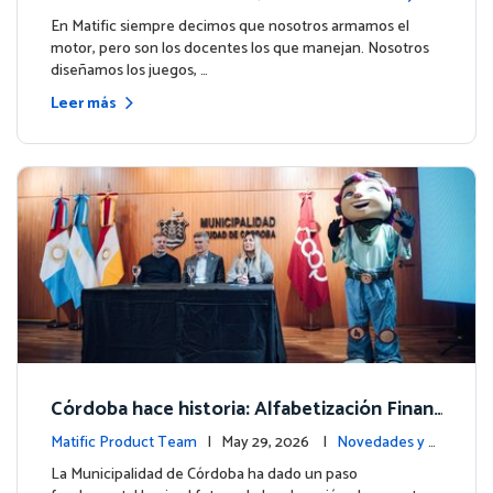
ito de Northfield School en T4.
entos
En Matific siempre decimos que nosotros armamos el
motor, pero son los docentes los que manejan. Nosotros
diseñamos los juegos, …
Leer más
Córdoba hace historia: Alfabetización Finan
ciera para más de 13.000 estudiantes junto
Matific Product Team
| May 29, 2026 |
Novedades y e
a Matific
ventos
La Municipalidad de Córdoba ha dado un paso