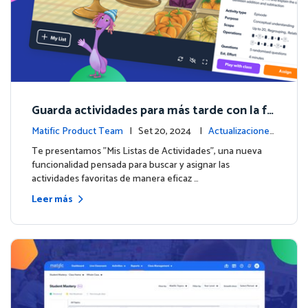
Guarda actividades para más tarde con la fu
nción de Listas de Actividades
Matific Product Team
| Set 20, 2024 |
Actualizaciones
de la plataforma
Te presentamos "Mis Listas de Actividades", una nueva
funcionalidad pensada para buscar y asignar las
actividades favoritas de manera eficaz …
Leer más