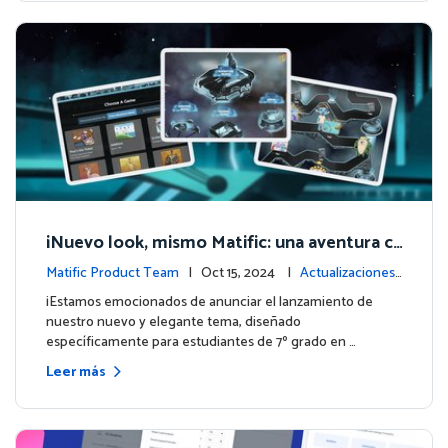
¡Nuevo look, mismo Matific: una aventura c
ósmica de aprendizaje te espera! 🚀🌌
Matific Product Team
| Oct 15, 2024 |
Actualizaciones
de la plataforma
¡Estamos emocionados de anunciar el lanzamiento de
nuestro nuevo y elegante tema, diseñado
específicamente para estudiantes de 7º grado en …
Leer más