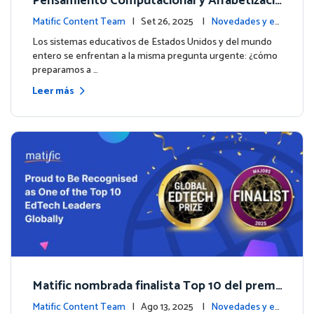
Pensamiento Computacional y Alfabetizaci
ón en Datos: Por qué las Matemáticas debe
Matific Content Team
| Set 26, 2025 |
Novedades y ev
n liderar el camino
entos
Los sistemas educativos de Estados Unidos y del mundo
entero se enfrentan a la misma pregunta urgente: ¿cómo
preparamos a …
Leer más
Matific nombrada finalista Top 10 del premi
o inaugural Global EdTech Prize
Matific Content Team
| Ago 13, 2025 |
Novedades y ev