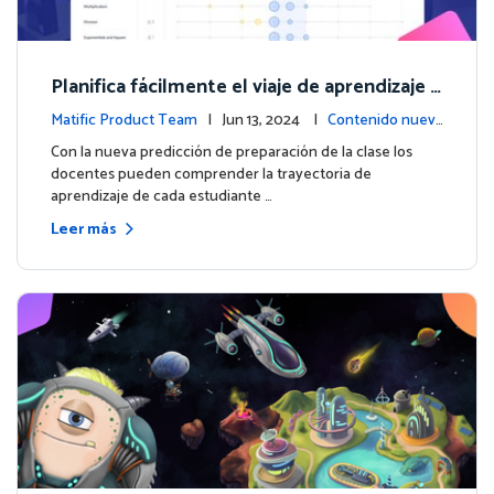
Planifica fácilmente el viaje de aprendizaje d
e cada estudiante con la nueva predicción d
Matific Product Team
| Jun 13, 2024 |
Contenido nuev
e preparación de la clase
o
Con la nueva predicción de preparación de la clase los
docentes pueden comprender la trayectoria de
aprendizaje de cada estudiante …
Leer más