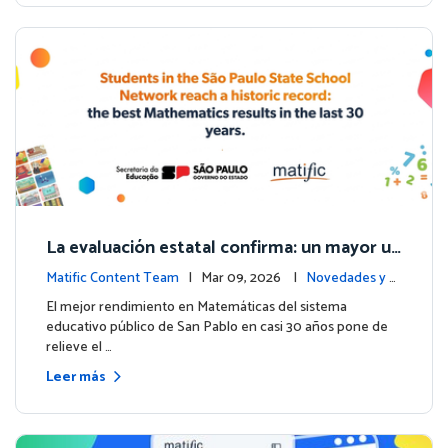
La evaluación estatal confirma: un mayor us
o de Matific se asocia con mejores resultad
Matific Content Team
| Mar 09, 2026 |
Novedades y e
os en matemáticas
ventos
El mejor rendimiento en Matemáticas del sistema
educativo público de San Pablo en casi 30 años pone de
relieve el …
Leer más