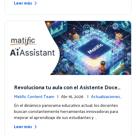
Leer más
Revoluciona tu aula con el Asistente Docen
te impulsado por IA de Matific
Matific Content Team
| Abr 16, 2026 |
Actualizaciones
de la plataforma
En el dinámico panorama educativo actual, los docentes
buscan constantemente herramientas innovadoras para
mejorar el aprendizaje de sus estudiantes y …
Leer más