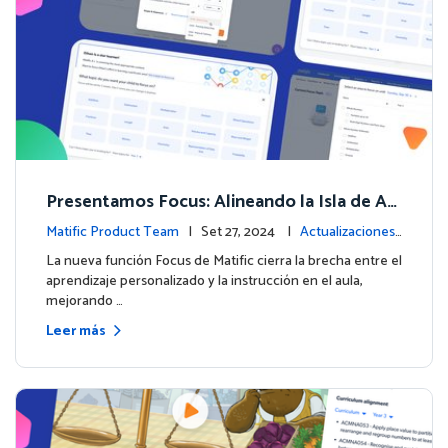
Presentamos Focus: Alineando la Isla de Av
enturas de Matific con el Aprendizaje en el
Matific Product Team
| Set 27, 2024 |
Actualizaciones
Aula
de la plataforma
La nueva función Focus de Matific cierra la brecha entre el
aprendizaje personalizado y la instrucción en el aula,
mejorando …
Leer más