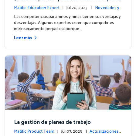
par en las Olimpiadas de Matemáticas de M
Matific Education Expert
| Jul 20, 2023 |
Novedades y
atific 2023
eventos
Las competencias para niños y niñas tienen sus ventajas y
desventajas. Algunos expertos creen que competir es
intrínsecamente perjudicial porque …
Leer más
La gestión de planes de trabajo
Matific Product Team
| Jul 07, 2023 |
Actualizaciones d