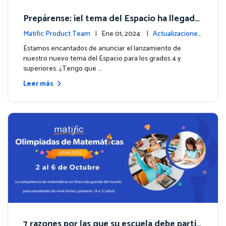
Prepárense: ¡el tema del Espacio ha llegado
para los grados 4 y superiores!
Matific Product Team
| Ene 01, 2024 |
Actualizaciones
de la plataforma
Estamos encantados de anunciar el lanzamiento de
nuestro nuevo tema del Espacio para los grados 4 y
superiores. ¿Tengo que …
Leer más
7 razones por las que su escuela debe partici