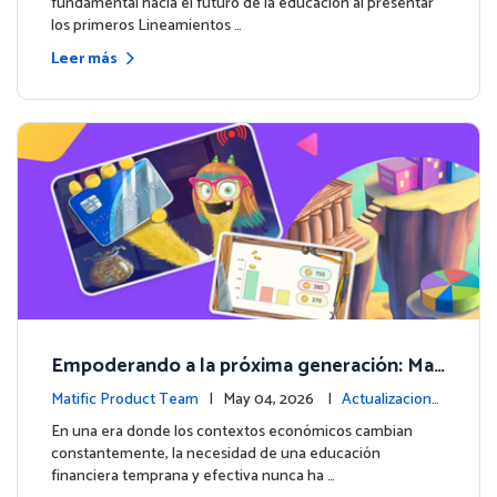
fundamental hacia el futuro de la educación al presentar
los primeros Lineamientos …
Leer más
Empoderando a la próxima generación: Mat
ific lanza un curso integral de Educación Fin
Matific Product Team
| May 04, 2026 |
Actualizacione
anciera
s de la plataforma
En una era donde los contextos económicos cambian
constantemente, la necesidad de una educación
financiera temprana y efectiva nunca ha …