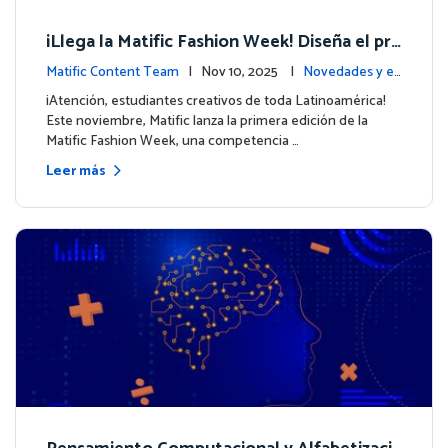
¡Llega la Matific Fashion Week! Diseña el pró
ximo look de nuestros personajes
Matific Content Team
| Nov 10, 2025 |
Novedades y ev
entos
¡Atención, estudiantes creativos de toda Latinoamérica!
Este noviembre, Matific lanza la primera edición de la
Matific Fashion Week, una competencia …
Leer más