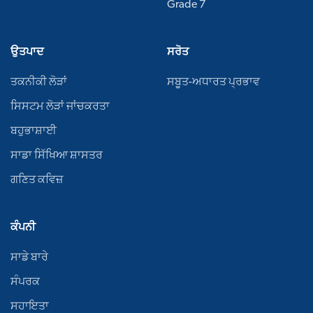
Grade 7
ਉਤਪਾਦ
ਸਰੋਤ
ਤਕਨੀਕੀ ਲੋੜਾਂ
ਸਬੂਤ-ਅਧਾਰਤ ਪ੍ਰਭਾਵ
ਸਿਸਟਮ ਲੋੜਾਂ ਜਾਂਚਕਰਤਾ
ਬਹੁਭਾਸ਼ਾਈ
ਸਾਡਾ ਸਿੱਖਿਆ ਸ਼ਾਸਤਰ
ਗਣਿਤ ਕਵਿਜ਼
ਕੰਪਨੀ
ਸਾਡੇ ਬਾਰੇ
ਸੰਪਰਕ
ਸਹਾਇਤਾ