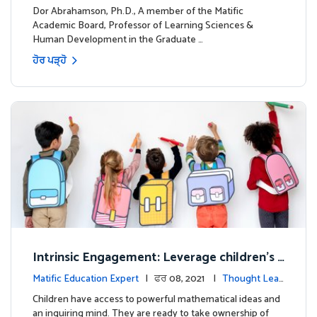
ership
Dor Abrahamson, Ph.D., A member of the Matific
Academic Board, Professor of Learning Sciences &
Human Development in the Graduate …
ਹੋਰ ਪੜ੍ਹੋ
Intrinsic Engagement: Leverage children's
mathematical potential and inquiring mind
Matific Education Expert
| ਫਰ 08, 2021 |
Thought Lead
ership
Children have access to powerful mathematical ideas and
an inquiring mind. They are ready to take ownership of