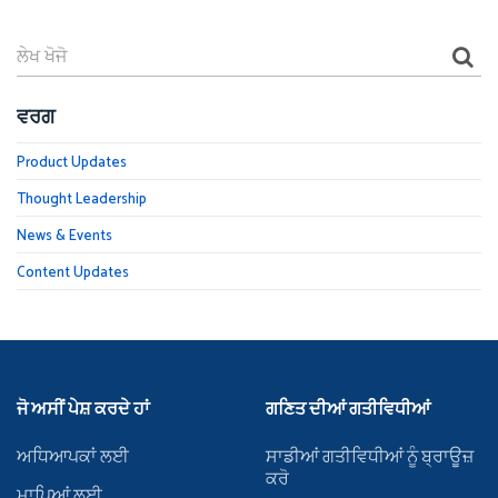
ਵਰਗ
Product Updates
Thought Leadership
News & Events
Content Updates
ਜੋ ਅਸੀਂ ਪੇਸ਼ ਕਰਦੇ ਹਾਂ
ਗਣਿਤ ਦੀਆਂ ਗਤੀਵਿਧੀਆਂ
ਅਧਿਆਪਕਾਂ ਲਈ
ਸਾਡੀਆਂ ਗਤੀਵਿਧੀਆਂ ਨੂੰ ਬ੍ਰਾਊਜ਼
ਕਰੋ
ਮਾਪਿਆਂ ਲਈ