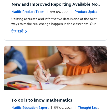
New and Improved Reporting Available No
w!
Matific Product Team
| ਮਾਰ 09, 2021 |
Product Update
s
Utilizing accurate and informative data is one of the best
ways to make real change happen in the classroom. Our …
ਹੋਰ ਪੜ੍ਹੋ
To do is to know mathematics
Matific Education Expert
| ਫਰ 09, 2021 |
Thought Lead