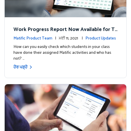
Work Progress Report Now Available for Te
achers
Matific Product Team
| ਮਈ 11, 2021 |
Product Updates
How can you easily check which students in your class
have done their assigned Matific activities and who has
not? …
ਹੋਰ ਪੜ੍ਹੋ