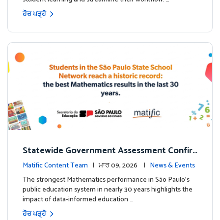
ਹੋਰ ਪੜ੍ਹੋ
Statewide Government Assessment Confir
ms: Greater Matific Usage Linked to Higher
Matific Content Team
| ਮਾਰ 09, 2026 |
News & Events
Math Achievement
The strongest Mathematics performance in São Paulo’s
public education system in nearly 30 years highlights the
impact of data-informed education …
ਹੋਰ ਪੜ੍ਹੋ