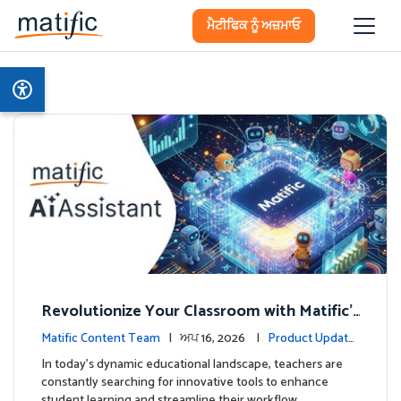
ਮੈਟੀਫਿਕ ਨੂੰ ਅਜ਼ਮਾਓ
Revolutionize Your Classroom with Matific's
AI-Powered Teacher Assistant
Matific Content Team
| ਅਪ 16, 2026 |
Product Update
s
In today's dynamic educational landscape, teachers are
constantly searching for innovative tools to enhance
student learning and streamline their workflow. …