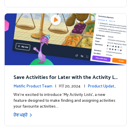
Save Activities for Later with the Activity Li
sts Feature
Matific Product Team
| ਸਤੰ 20, 2024 |
Product Update
s
We're excited to introduce ‘My Activity Lists’, a new
feature designed to make finding and assigning activities
your favourite activities …
ਹੋਰ ਪੜ੍ਹੋ