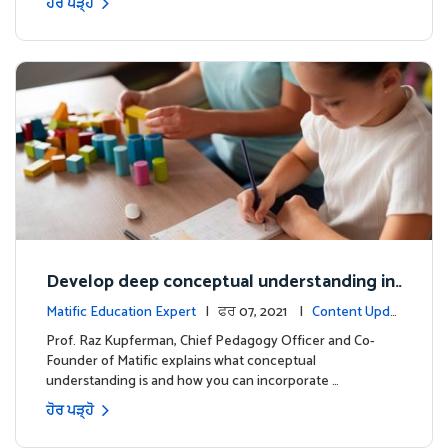
ਹੋਰ ਪੜ੍ਹੋ
Develop deep conceptual understanding in
mathematics
Matific Education Expert
| ਫਰ 07, 2021 |
Content Updat
es
Prof. Raz Kupferman, Chief Pedagogy Officer and Co-
Founder of Matific explains what conceptual
understanding is and how you can incorporate …
ਹੋਰ ਪੜ੍ਹੋ