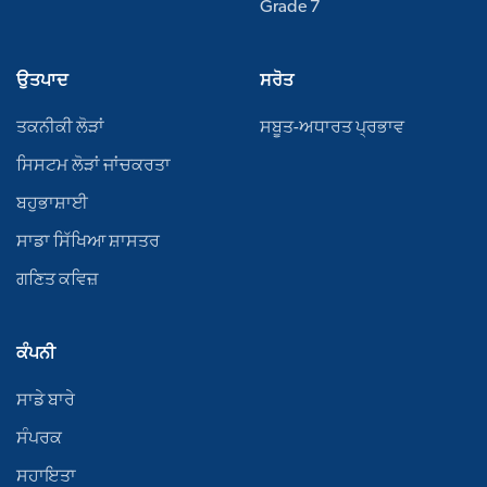
Grade 7
ਉਤਪਾਦ
ਸਰੋਤ
ਤਕਨੀਕੀ ਲੋੜਾਂ
ਸਬੂਤ-ਅਧਾਰਤ ਪ੍ਰਭਾਵ
ਸਿਸਟਮ ਲੋੜਾਂ ਜਾਂਚਕਰਤਾ
ਬਹੁਭਾਸ਼ਾਈ
ਸਾਡਾ ਸਿੱਖਿਆ ਸ਼ਾਸਤਰ
ਗਣਿਤ ਕਵਿਜ਼
ਕੰਪਨੀ
ਸਾਡੇ ਬਾਰੇ
ਸੰਪਰਕ
ਸਹਾਇਤਾ