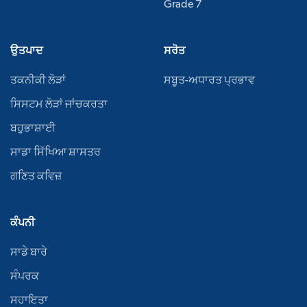
Grade 7
ਉਤਪਾਦ
ਸਰੋਤ
ਤਕਨੀਕੀ ਲੋੜਾਂ
ਸਬੂਤ-ਅਧਾਰਤ ਪ੍ਰਭਾਵ
ਸਿਸਟਮ ਲੋੜਾਂ ਜਾਂਚਕਰਤਾ
ਬਹੁਭਾਸ਼ਾਈ
ਸਾਡਾ ਸਿੱਖਿਆ ਸ਼ਾਸਤਰ
ਗਣਿਤ ਕਵਿਜ਼
ਕੰਪਨੀ
ਸਾਡੇ ਬਾਰੇ
ਸੰਪਰਕ
ਸਹਾਇਤਾ