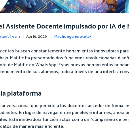
el Asistente Docente impulsado por IA de 
ontent Team
| Api 16, 2026 |
Matific eguneraketak
docentes buscan constantemente herramientas innovadoras para 
abajo. Matific ha presentado dos funciones revolucionarias dis
stente de Matific en WhatsApp. Estas nuevas herramientas brinda
 rendimiento de sus alumnos, todo a través de una interfaz con
la plataforma
a conversacional que permite a los docentes acceder de forma i
tudiantes. En lugar de navegar entre paneles e informes, ahor
útiles. Esta innovadora función actúa como un “compañero de p
 datos de manera más eficiente.