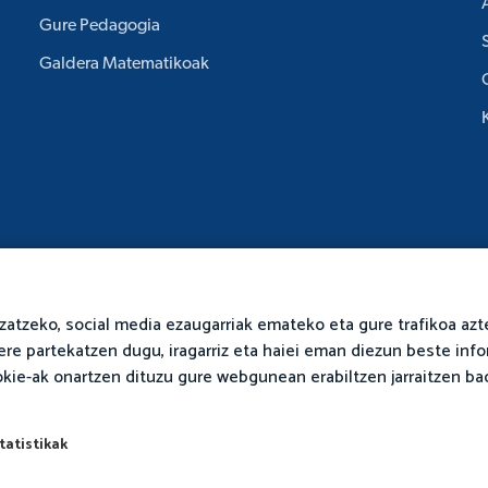
Gure Pedagogia
Galdera Matematikoak
izatzeko, social media ezaugarriak emateko eta gure trafikoa azt
ere partekatzen dugu, iragarriz eta haiei eman diezun beste inf
ookie-ak onartzen dituzu gure webgunean erabiltzen jarraitzen ba
guztiak erreserbatuta.
Pribatutasuna
Baldintzak
tatistikak