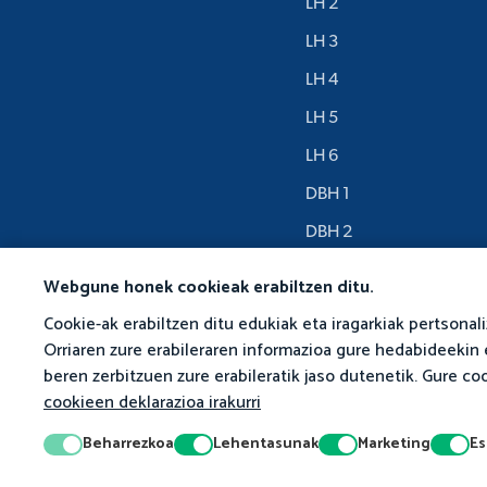
LH 2
LH 3
LH 4
LH 5
LH 6
DBH 1
DBH 2
DBH 3
Webgune honek cookieak erabiltzen ditu.
Cookie-ak erabiltzen ditu edukiak eta iragarkiak pertsonal
Orriaren zure erabileraren informazioa gure hedabideekin 
beren zerbitzuen zure erabileratik jaso dutenetik. Gure c
©2026Matific. Eskubide 
cookieen deklarazioa irakurri
Beharrezkoa
Lehentasunak
Marketing
Es