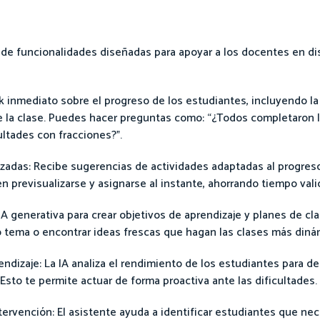
d de funcionalidades diseñadas para apoyar a los docentes en d
 inmediato sobre el progreso de los estudiantes, incluyendo la 
 la clase. Puedes hacer preguntas como: “¿Todos completaron l
ltades con fracciones?”.
adas: Recibe sugerencias de actividades adaptadas al progreso
previsualizarse y asignarse al instante, ahorrando tiempo valio
 IA generativa para crear objetivos de aprendizaje y planes de cla
 tema o encontrar ideas frescas que hagan las clases más diná
endizaje: La IA analiza el rendimiento de los estudiantes para de
Esto te permite actuar de forma proactiva ante las dificultades.
ervención: El asistente ayuda a identificar estudiantes que ne