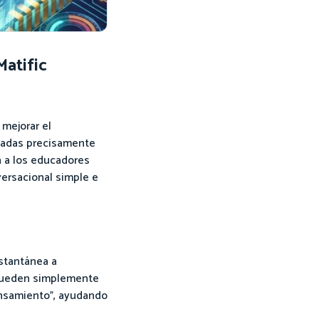
Matific
mejorar el
eñadas precisamente
n a los educadores
versacional simple e
nstantánea a
a pueden simplemente
ensamiento”, ayudando