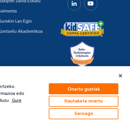
Azalpen Saioa Eskatu
Salmenta
Gurekin Lan Egin
Kontseilu Akademikoa
ertzeko.
Onartu guztiak
ormazioa edo
duzu.
Gure
Hautaketa onartu
Cookie Politika
Geroago