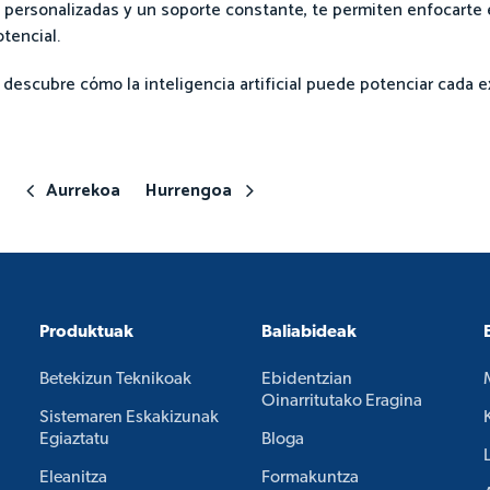
personalizadas y un soporte constante, te permiten enfocarte 
tencial.
descubre cómo la inteligencia artificial puede potenciar cada 
Aurrekoa
Hurrengoa
Produktuak
Baliabideak
Betekizun Teknikoak
Ebidentzian
Oinarritutako Eragina
Sistemaren Eskakizunak
Egiaztatu
Bloga
Eleanitza
Formakuntza