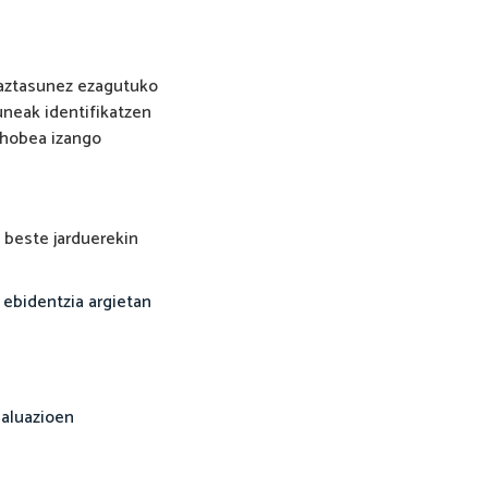
haztasunez ezagutuko
uneak identifikatzen
 hobea izango
n beste jarduerekin
 ebidentzia argietan
baluazioen