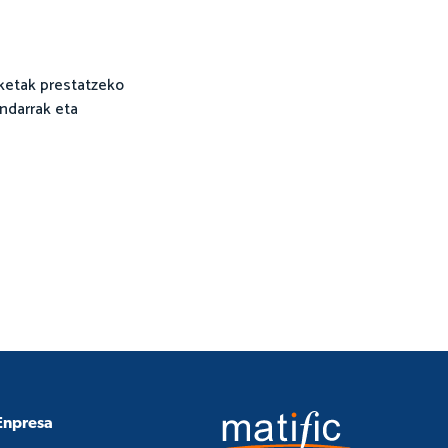
ketak prestatzeko
andarrak eta
Enpresa