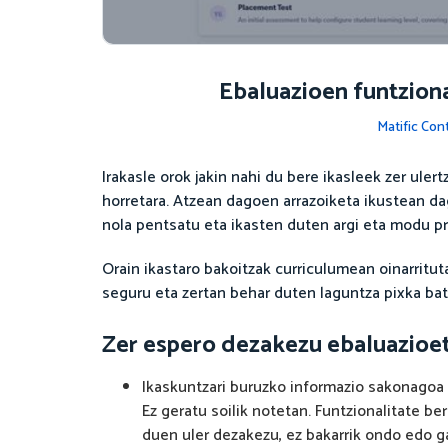
Ebaluazioen funtziona
Matific Co
Irakasle orok jakin nahi du bere ikasleek zer uler
horretara. Atzean dagoen arrazoiketa ikustean dag
nola pentsatu eta ikasten duten argi eta modu p
Orain ikastaro bakoitzak curriculumean oinarritut
seguru eta zertan behar duten laguntza pixka bat
Zer espero dezakezu ebaluazioet
Ikaskuntzari buruzko informazio sakonagoa
Ez geratu soilik notetan. Funtzionalitate be
duen uler dezakezu, ez bakarrik ondo edo ga