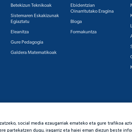
Betekizun Teknikoak
Ebidentzian
Oinarritutako Eragina
Sistemaren Eskakizunak
Egiaztatu
Bloga
Eleanitza
Formakuntza
Gure Pedagogia
Galdera Matematikoak
izatzeko, social media ezaugarriak emateko eta gure trafikoa azt
ere partekatzen dugu, iragarriz eta haiei eman diezun beste inf