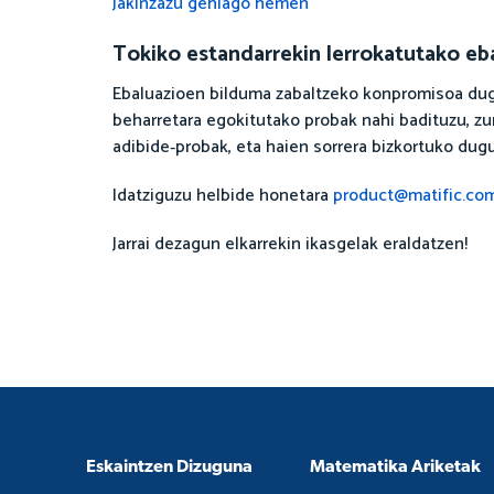
Jakinzazu gehiago hemen
Tokiko estandarrekin lerrokatutako eba
Ebaluazioen bilduma zabaltzeko konpromisoa dugu
beharretara egokitutako probak nahi badituzu, zur
adibide‑probak, eta haien sorrera bizkortuko dugu
Idatziguzu helbide honetara
product@matific.co
Jarrai dezagun elkarrekin ikasgelak eraldatzen!
Eskaintzen Dizuguna
Matematika Ariketak