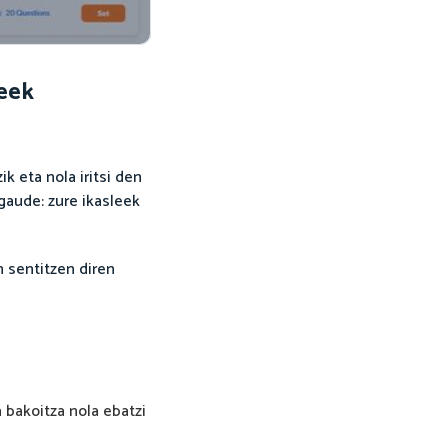
leek
k eta nola iritsi den
 gaude: zure ikasleek
n sentitzen diren
a bakoitza nola ebatzi