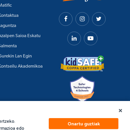
Matific
Kontaktua
Laguntza
Azalpen Saioa Eskatu
Salmenta
Gurekin Lan Egin
Kontseilu Akademikoa
ertzeko.
Onartu guztiak
ormazioa edo