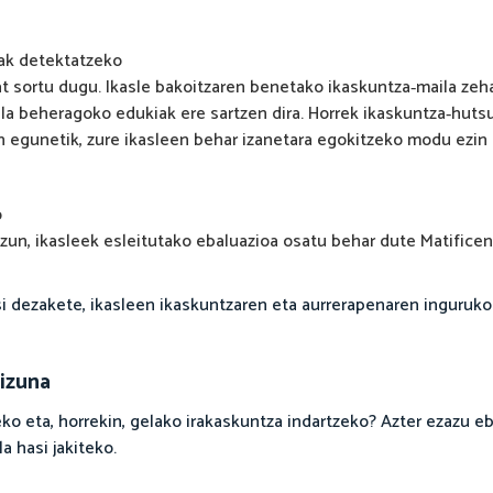
eak detektatzeko
at sortu dugu. Ikasle bakoitzaren benetako ikaskuntza‑maila ze
ila beheragoko edukiak ere sartzen dira. Horrek ikaskuntza‑huts
en egunetik, zure ikasleen behar izanetara egokitzeko modu ezin
o
zazun, ikasleek esleitutako ebaluazioa osatu behar dute Matifice
tsi dezakete, ikasleen ikaskuntzaren eta aurrerapenaren inguruko
kizuna
o eta, horrekin, gelako irakaskuntza indartzeko? Azter ezazu e
a hasi jakiteko.