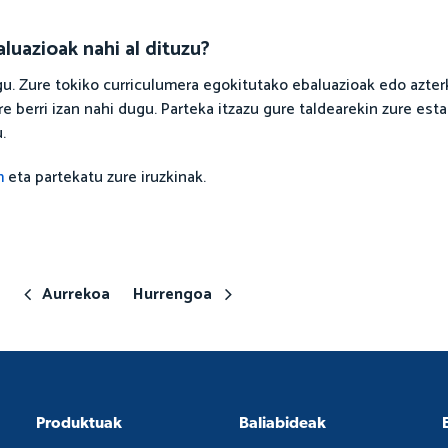
luazioak nahi al dituzu?
. Zure tokiko curriculumera egokitutako ebaluazioak edo azter
e berri izan nahi dugu. Parteka itzazu gure taldearekin zure est
.
m
eta partekatu zure iruzkinak.
Aurrekoa
Hurrengoa
Produktuak
Baliabideak