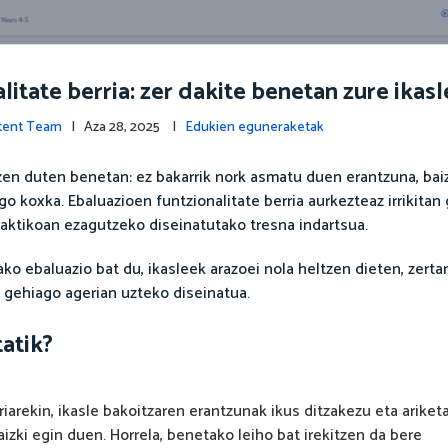
litate berria: zer dakite benetan zure ikas
ntent Team
| Aza 28, 2025 |
Edukien eguneraketak
tzen duten benetan: ez bakarrik nork asmatu duen erantzuna, baizi
o koxka. Ebaluazioen funtzionalitate berria aurkezteaz irrikitan
raktikoan ezagutzeko diseinatutako tresna indartsua.
ako ebaluazio bat du, ikasleek arazoei nola heltzen dieten, zerta
 gehiago agerian uzteko diseinatua.
atik?
rriarekin, ikasle bakoitzaren erantzunak ikus ditzakezu eta ariket
izki egin duen. Horrela, benetako leiho bat irekitzen da bere