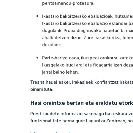
pentsamendu‑prozesura.
Ikastaro bakoitzerako ebaluazioak, hutsun
Ikastaro bakoitzerako ebaluazio estandar b
dugularik. Proba diagnostiko hauetan bi ma
ahalbidetzen dizue. Zure irakaskuntza, leh
duzularik.
Parte‑hartze osoa, ikuspegi orokorra izatek
Ikasgelako irudi argi eta fidagarria izan de
jarrai baino lehen.
Tresna hauei esker, irakasleek konfiantzaz iraka
oinarrituta.
Hasi oraintxe bertan eta eraldatu etor
Prest zaudete informazio sakonago bat eskuratzek
funtzionalitate berria gure Laguntza Zentroan, nol