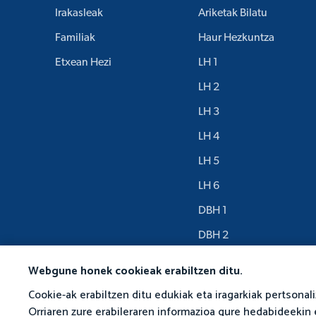
Irakasleak
Ariketak Bilatu
Familiak
Haur Hezkuntza
Etxean Hezi
LH 1
LH 2
LH 3
LH 4
LH 5
LH 6
DBH 1
DBH 2
DBH 3
Webgune honek cookieak erabiltzen ditu.
Cookie-ak erabiltzen ditu edukiak eta iragarkiak pertsonal
Orriaren zure erabileraren informazioa gure hedabideekin 