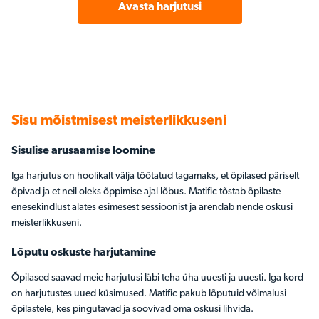
Avasta harjutusi
Sisu mõistmisest meisterlikkuseni
Sisulise arusaamise loomine
Iga harjutus on hoolikalt välja töötatud tagamaks, et õpilased päriselt
õpivad ja et neil oleks õppimise ajal lõbus. Matific tõstab õpilaste
enesekindlust alates esimesest sessioonist ja arendab nende oskusi
meisterlikkuseni.
Lõputu oskuste harjutamine
Õpilased saavad meie harjutusi läbi teha üha uuesti ja uuesti. Iga kord
on harjutustes uued küsimused. Matific pakub lõputuid võimalusi
õpilastele, kes pingutavad ja soovivad oma oskusi lihvida.