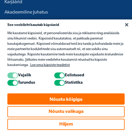
Karjäärid
Akadeemiline Juhatus
See veebileht kasutab küpsiseid
Me kasutame küpsiseid, et personaliseerida sisu ja reklaame ning analüüsida
sinu liikumist veebis. Küpsiseid kasutatakse, et pakkuda paremat
kasutajakogemust. Küpsised võimaldavad teid ära tunda ja kohandada meie ja
meie partnerite kodulehtede sisu automaatselt nii, et see sobiks sinu
vajadustega. Küpsiste kasutamine teeb meie kasutajate vajaduste äratundmise
lihtsamaks. Jätkates meie veebilehe kasutamist nõustud ka küpsiste
kasutamisega.
Loe oma küpsiste teadetist
Vajalik
Eelistused
Turundus
Statistika
Nõustu kõigiga
Nõustu valikuga
Hiljem