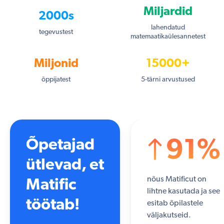
Miljardid
2000s
lahendatud
tegevustest
matemaatikaülesannetest
Miljonid
15000+
õppijatest
5-tärni arvustused
Õpetajad
91%
ütlevad, et
nõus Matificut on
Matific
lihtne kasutada ja see
töötab!
esitab õpilastele
väljakutseid.