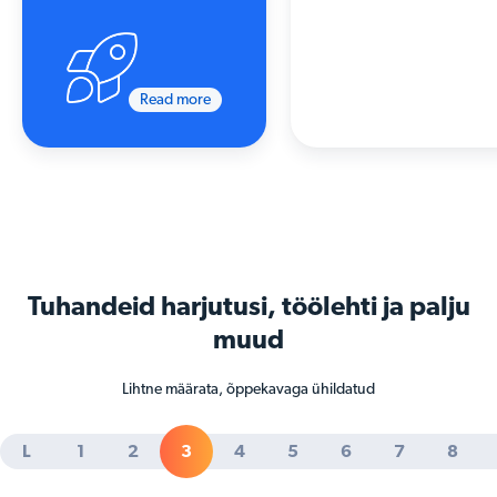
Read more
Tuhandeid harjutusi
, töölehti ja palju
muud
Lihtne määrata, õppekavaga ühildatud
L
1
2
3
4
5
6
7
8