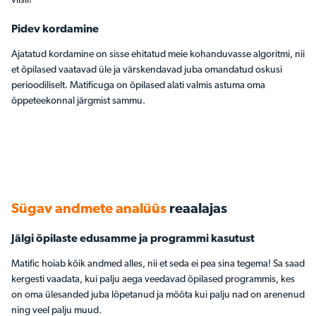
viisil!
Pidev kordamine
Ajatatud kordamine on sisse ehitatud meie kohanduvasse algoritmi, nii
et õpilased vaatavad üle ja värskendavad juba omandatud oskusi
perioodiliselt. Matificuga on õpilased alati valmis astuma oma
õppeteekonnal järgmist sammu.
Sügav andmete analüüs
reaalajas
Jälgi õpilaste edusamme ja programmi kasutust
Matific hoiab kõik andmed alles, nii et seda ei pea sina tegema! Sa saad
kergesti vaadata, kui palju aega veedavad õpilased programmis, kes
on oma ülesanded juba lõpetanud ja mõõta kui palju nad on arenenud
ning veel palju muud.