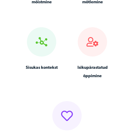
mõistmine
mõtlemine
Sisukas kontekst
Isikupärastatud
õppimine