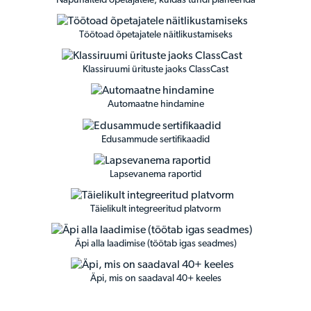
Näpunäiteid õpetajatele, kuidas tundi planeerida
Töötoad õpetajatele näitlikustamiseks
Klassiruumi ürituste jaoks ClassCast
Automaatne hindamine
Edusammude sertifikaadid
Lapsevanema raportid
Täielikult integreeritud platvorm
Äpi alla laadimise (töötab igas seadmes)
Äpi, mis on saadaval 40+ keeles