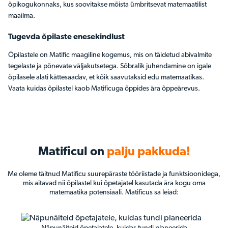
õpikogukonnaks, kus soovitakse mõista ümbritsevat matemaatilist
maailma.
Tugevda õpilaste enesekindlust
Õpilastele on Matific maagiline kogemus, mis on täidetud abivalmite
tegelaste ja põnevate väljakutsetega. Sõbralik juhendamine on igale
õpilasele alati kättesaadav, et kõik saavutaksid edu matemaatikas.
Vaata kuidas õpilastel kaob Matificuga õppides ära õppeärevus.
Matificul on
palju pakkuda!
Me oleme täitnud Matificu suurepäraste tööriistade ja funktsioonidega,
mis aitavad nii õpilastel kui õpetajatel kasutada ära kogu oma
matemaatika potensiaali. Matificus sa leiad: