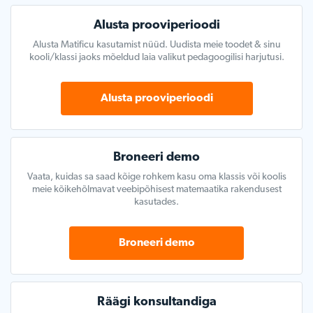
Alusta prooviperioodi
Alusta Matificu kasutamist nüüd. Uudista meie toodet & sinu
kooli/klassi jaoks mõeldud laia valikut pedagoogilisi harjutusi.
Alusta prooviperioodi
Broneeri demo
Vaata, kuidas sa saad kõige rohkem kasu oma klassis või koolis
meie kõikehõlmavat veebipõhisest matemaatika rakendusest
kasutades.
Broneeri demo
Räägi konsultandiga