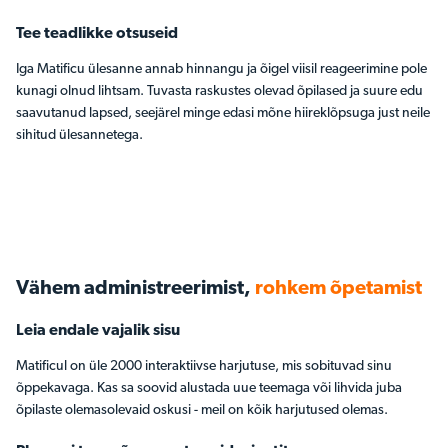
Tee teadlikke otsuseid
Iga Matificu ülesanne annab hinnangu ja õigel viisil reageerimine pole
kunagi olnud lihtsam. Tuvasta raskustes olevad õpilased ja suure edu
saavutanud lapsed, seejärel minge edasi mõne hiireklõpsuga just neile
sihitud ülesannetega.
Vähem administreerimist,
rohkem õpetamist
Leia endale vajalik sisu
Matificul on üle 2000 interaktiivse harjutuse, mis sobituvad sinu
õppekavaga. Kas sa soovid alustada uue teemaga või lihvida juba
õpilaste olemasolevaid oskusi - meil on kõik harjutused olemas.