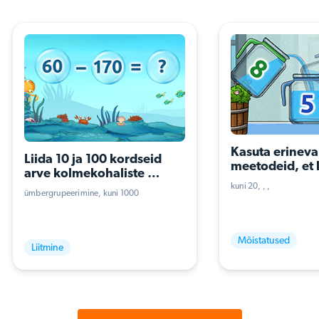
Kasuta erinevai
Liida 10 ja 100 kordseid 
meetodeid, et 
arve kolmekohaliste 
lahutamise 
arvudega
kuni 20
probleemülesa
ümbergrupeerimine
kuni 1000
(kolm tundmatu
tehet)
Mõistatused
Liitmine