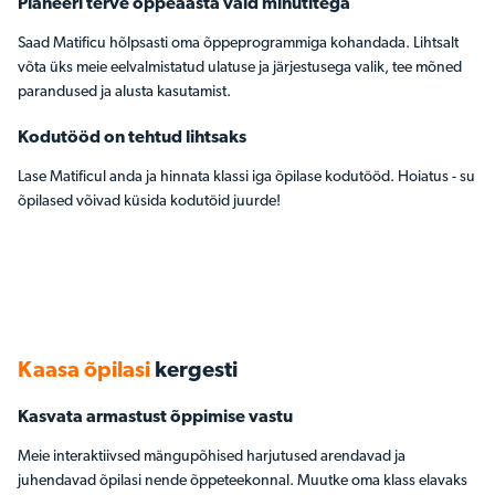
Planeeri terve õppeaasta vaid minutitega
Saad Matificu hõlpsasti oma õppeprogrammiga kohandada. Lihtsalt
võta üks meie eelvalmistatud ulatuse ja järjestusega valik, tee mõned
parandused ja alusta kasutamist.
Kodutööd on tehtud lihtsaks
Lase Matificul anda ja hinnata klassi iga õpilase kodutööd. Hoiatus - su
õpilased võivad küsida kodutöid juurde!
Kaasa õpilasi
kergesti
Kasvata armastust õppimise vastu
Meie interaktiivsed mängupõhised harjutused arendavad ja
juhendavad õpilasi nende õppeteekonnal. Muutke oma klass elavaks