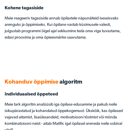
Kohene tagasiside
Meie reageeriv tagasiside annab õpilastele näpunäiteid iseseisvaks
arenguks ja õppimiseks. Kui õpilane vastab küsimusele valesti,
julgustab programmi õigel ajal sekkumine teda oma viga tuvastama,
edasi proovima ja oma õpieesmärke saavutama.
Kohanduv õppimise
algoritm
Individuaalsed õppeteed
Meie tark algoritm analüüsib iga õpilase edusamme ja pakub neile
isikupärastatud ja kohandatud õppekogemust. Ükskõik, kas õpilased
vajavad aitamist, lisaülesandeid, motivatsiooni tõstmist või mõnda
kombinatsiooni neist - aitab Matific igal õpilasel areneda neile sobival