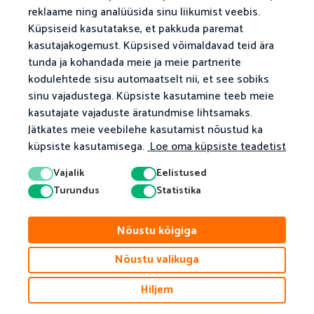
reklaame ning analüüsida sinu liikumist veebis.
Küpsiseid kasutatakse, et pakkuda paremat
Mida Me Pakume
Matemaatika Harjutused
kasutajakogemust. Küpsised võimaldavad teid ära
Õpetajatele
Sirvi Meie Harjutusi
tunda ja kohandada meie ja meie partnerite
kodulehtede sisu automaatselt nii, et see sobiks
Lapsevanematele
Lasteaed
sinu vajadustega. Küpsiste kasutamine teeb meie
Koduõpe
1. Klass
kasutajate vajaduste äratundmise lihtsamaks.
Jätkates meie veebilehe kasutamist nõustud ka
2. Klass
küpsiste kasutamisega.
Loe oma küpsiste teadetist
3. Klass
Vajalik
Eelistused
4. Klass
Turundus
Statistika
5. Klass
Nõustu kõigiga
6. Klass
7. Klass
Nõustu valikuga
8. Klass
Hiljem
9. Klass