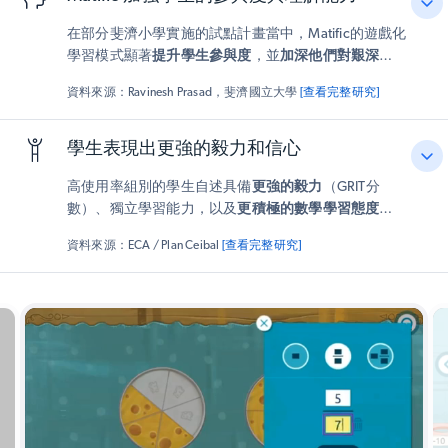
在部分斐濟小學實施的試點計畫當中，Matific的遊戲化
學習模式顯著
提升學生參與度
，並
加深他們對艱深數學
概念的理解
。教師反映課堂參與度增加，學生對數學的
資料來源：Ravinesh Prasad，斐濟國立大學
[查看完整研究]
態度也獲得改善。
學生表現出更強的毅力和信心
高使用率組別的學生自述具備
更強的毅力
（GRIT分
數）、獨立學習能力，以及
更積極的數學學習態度
。教
師觀察到，學習者變得更願意迎接挑戰並堅持解決問題
資料來源：ECA / Plan Ceibal
[查看完整研究]
——
這些正是在數學領域取得長期成功的關鍵能力
。