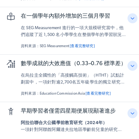
對數學概念的理解更為深入。研究結論指出，Matific能
有效促進概念理解，並在短期內顯著提升學生的學習成
果。
在一個學年內額外增加的三個月學習
在 SEG Measurement 進行的一項大規模研究當中，他
們追蹤了近 1,500 名小學學生在整個學年的學習狀況。
結果清晰顯示：
持續使用Matific的學生表現始終優於
資料來源：SEG Measurement
[查看完整研究]
未使用該平台的學生
，使用者的
進步速度不但更快、技
能更扎實，他們對數學的信心也更強
。
數學成就的大效應值（0.33–0.76 標準差）
對低年級學習者而言，效果更為顯著——讓他們在掌握
在烏拉圭全國性的「高接觸高技術」（HTHT）試點計
關鍵概念時更有
早期優勢
。更值得注意的是，這些正
劃當中，一項針對逾2,700名五年級學生的獨立研究發
面效果
在所有背景的學生中均呈現一致的結果
，證明
現，使用Matific的學生在數學領域取得的進步遠超未使
Matific對每個孩子都有效。
資料來源：Education Commission Asia
[查看完整研究]
用者。平均而言，使用Matific的學童學習成效顯著超越
同儕——僅一個學年就相當於額外進修數個月的數學課
程。
其中最常使用Matific的學生進步幅度最大，其進
早期學習者僅需四星期便展現顯著進步
步速度是傳統課堂學生的兩倍以上。
阿拉伯聯合大公國學前教育研究（2024年）
一項針對阿聯酋阿爾達夫拉地區學齡前兒童的研究顯
除了更高的測驗分數，學生還培養出
更強的毅力、自信
示，
所有學生在使用Matific僅四週後，基礎數學能力
心與自主學習能力
。教師們反映，Matific 成功維持學