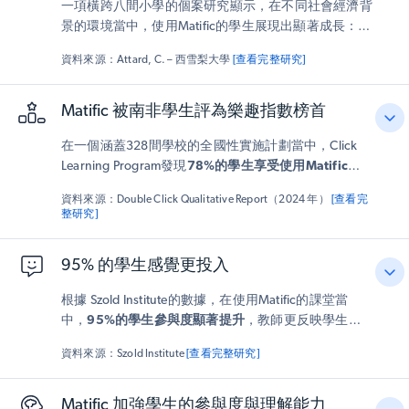
一項橫跨八間小學的個案研究顯示，在不同社會經濟背
景的環境當中，使用Matific的學生展現出顯著成長：他
們的測驗成績比上一次的分數平均提升了34%。教育工
資料來源：Attard, C. – 西雪梨大學
[查看完整研究]
作者亦反映
Matific使數學學習更具吸引力
——學生形容
數學課程「有趣」，他們真切感受到寓學習於娛樂。
Matific 被南非學生評為樂趣指數榜首
在一個涵蓋328間學校的全國性實施計劃當中，Click
Learning Program發現
78%的學生享受使用Matific學
習的過程
——
在所評估的三款數感工具中獲得最高的滿
資料來源：Double Click Qualitative Report（2024 年）
[查看完
意度評分
。教師們特別指出，Matific的遊戲化設計、即
整研究]
時回饋機制，以及對心算能力的支援，是提升學生參與
度的關鍵驅動力。
95% 的學生感覺更投入
根據 Szold Institute的數據，在使用Matific的課堂當
中，
95%的學生參與度顯著提升
，教師更反映學生的
好奇心（84%）與學習樂趣（98%）大幅增長。教育工
資料來源：Szold Institute
[查看完整研究]
作者同時指出，Matific使課程內容更清晰易懂，並與學
生生活產生更緊密的連結。
Matific 加強學生的參與度與理解能力