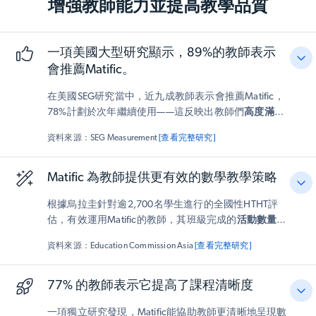
增強教師能力並提高教學品質
一項美國大型研究顯示，89%的教師表示
會推薦Matific。
在美國SEG研究當中，近九成教師表示會推薦Matific，
78%計劃於次年繼續使用——這反映出教師們
高度滿意
且持續投入
的態度。
資料來源：SEG Measurement
[查看完整研究]
Matific 為教師提供更有效的數學教學策略
根據烏拉圭針對逾2,700名學生進行的全國性HTHT評
估，有效運用Matific的教師，其班級完成的
活動數量增
加了20%
，且
學習成果顯著提升
。該研究顯示，
資料來源：Education Commission Asia
[查看完整研究]
Matific是經
研究驗證的教師合作夥伴
，能強化教學成效
並提升課堂影響力。
77% 的教師表示它提高了課程清晰度
一項獨立研究發現，Matific能協助教師更清晰地呈現數