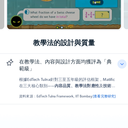
教學法的設計與質量
在教學法、內容與設計方面均獲評為「典
範級」
根據EdTech Tulna針對三至五年級的評估框架，Matific
在三大核心類別——
內容品質、教學法對應性
及
技術與
設計
——均獲得
「典範級」評級
。該評估特別強調
資料來源：EdTech Tulna Framework, IIT Bombay
[查看完整研究]
Matific的建構主義教學法，以及其透過適應性遊戲化教
學搭建學習橋樑的能力。