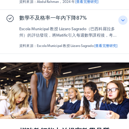
資料來源：Abdul Rahman，2024 年
[查看完整研究]
（計數、簡單加減法、形狀辨識、圖案識別、度量測量
習者的高度參與度，並培養出更積極的數學態度，為長
及問題解決）均顯著提升
。男女孩獲益程度相當，
未出
遠的學習成就奠定基礎。
現性別表現差異
。此結果具統計學意義，顯示即使用於
數學不及格率一年內下降87%
極早期學習者身上亦可有明確的成效。
Escola Municipal 教授 Lázaro Sagrado（巴西科羅拉多
州）的評估發現，將Matific引入每週數學課程後，考試
不及格率顯著下降。在引入Matific之前，該校二至五年
資料來源：Escola Municipal 教授 Lázaro Sagrado
[查看完整研究]
級學生當中有31.8%要麼數學不及格，要麼需經特別批
准方能通過。採用Matific一年後，該數字驟降至僅4%
——
未達標準的學生比例減少87%
。
相較於未採用Matific的當地學校，其成效尤為顯著：儘
儘管許多人認為變化不大甚至失敗率更高，
採用
Matific的學校則在各年級均呈現全面進步
。