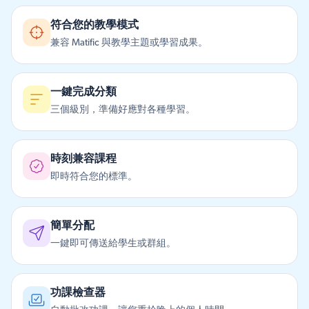
符合您的教學模式
兼容 Matific 與教學主題或學習成果。
一鍵完成分類
三個級別，準備好應對各種學習。
時刻兼容課程
即時符合您的標準。
簡單分配
一鍵即可傳送給學生或群組。
功課檢查器