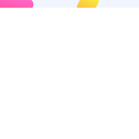
Chúng Tôi Cung Cấp
Hoạt Động Toán Học
Dành Cho Giáo Viên
Duyệt Các Hoạt Động Của
Chúng Tôi
Dành Cho Phụ Huynh
Transition
Giáo Dục Tại Nhà
Lớp 1
Lớp 2
Lớp 3
Lớp 4
Lớp 5