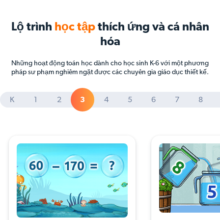
Lộ trình
học tập
thích ứng và cá nhân
hóa
Những hoạt động toán học dành cho học sinh K-6 với một phương
pháp sư phạm nghiêm ngặt được các chuyên gia giáo dục thiết kế.
K
1
2
3
4
5
6
7
8