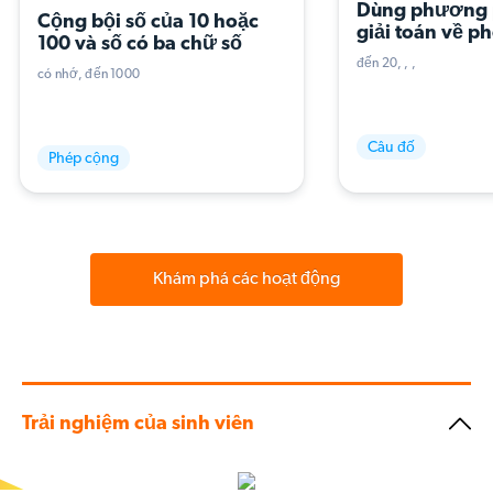
Dùng phương 
Cộng bội số của 10 hoặc 
giải toán về ph
100 và số có ba chữ số
thành phần, ba
đến 20
tính)
có nhớ
đến 1000
Câu đố
Phép cộng
Khám phá các hoạt động
Trải nghiệm của sinh viên