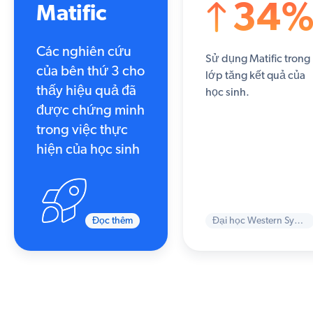
34
Matific
Các nghiên cứu
Sử dụng Matific trong
của bên thứ 3 cho
lớp tăng kết quả của
thấy hiệu quả đã
học sinh.
được chứng minh
trong việc thực
hiện của học sinh
Đọc thêm
Đại học Western Sydney