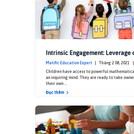
Intrinsic Engagement: Leverage 
s mathematical potential and in
Matific Education Expert
| Tháng 2 08, 2021
eadership
mind
Children have access to powerful mathematica
an inquiring mind. They are ready to take owne
their own …
Đọc thêm