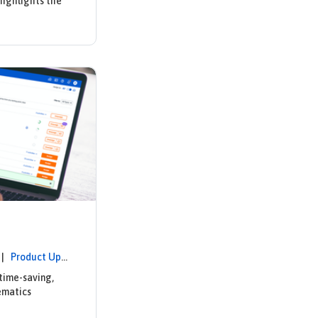
highlights the
1 |
Product Upd
time-saving,
ematics