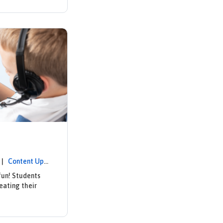
1 |
Content Upd
fun! Students
eating their