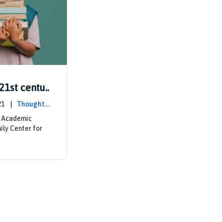
21st centur
2021 |
Thought L
c Academic
ily Center for