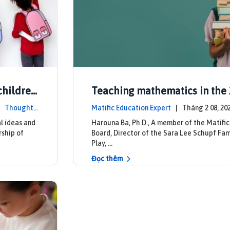
children'
Teaching mathematics in the 
quiring
y
 |
Thought L
Matific Education Expert
| Tháng 2 08, 
eadership
l ideas and
Harouna Ba, Ph.D., A member of the Matifi
rship of
Board, Director of the Sara Lee Schupf Fam
Play, …
Đọc thêm