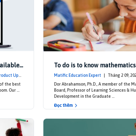
ailable
To do is to know mathematics
roduct Upd
Matific Education Expert
| Tháng 2 09, 
eadership
of the best
Dor Abrahamson, Ph.D., A member of the M
oom. Our …
Board, Professor of Learning Sciences & H
Development in the Graduate …
Đọc thêm