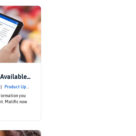
Available
1 |
Product Upd
nformation you
nt. Matific now