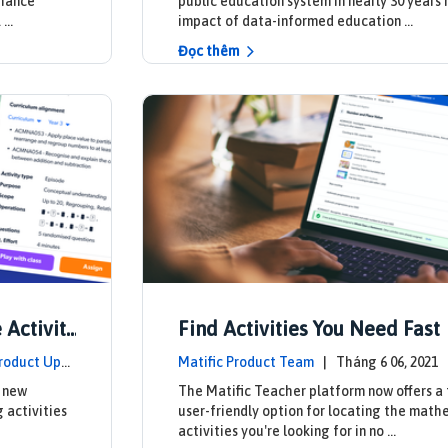
nhance
public education system in nearly 30 years 
. …
impact of data-informed education …
Đọc thêm
 Activit
Find Activities You Need Fast
roduct Upd
Matific Product Team
| Tháng 6 06, 202
ates
a new
The Matific Teacher platform now offers a 
 activities
user-friendly option for locating the math
activities you're looking for in no …