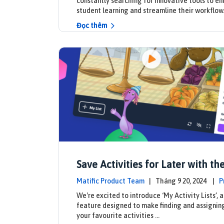
constantly searching for innovative tools to e
student learning and streamline their workflow
Đọc thêm
Save Activities for Later with the
y Lists Feature
Matific Product Team
| Tháng 9 20, 2024 |
P
ates
We're excited to introduce ‘My Activity Lists’, 
feature designed to make finding and assigning
your favourite activities …