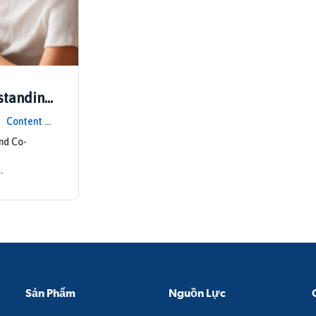
standing
 |
Content U
nd Co-
…
Sản Phẩm
Nguồn Lực