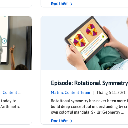
Đọc thêm
Episode: Rotational Symmetry
 |
Content U
Matific Content Team
| Tháng 5 11, 202
ates
 today to
Rotational symmetry has never been more 
: Arithmetic
build deep conceptual understanding by cr
own colorful mandala. Skills: Geometry …
Đọc thêm