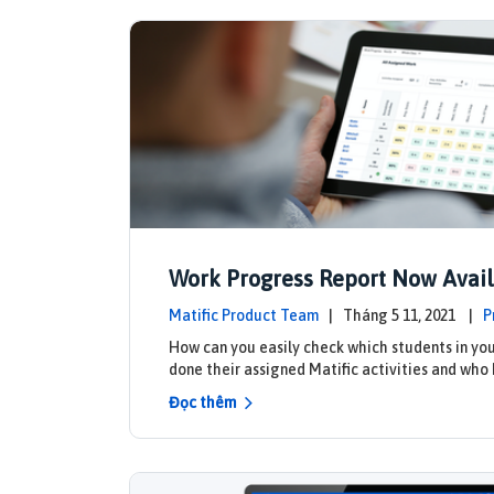
Work Progress Report Now Avail
Teachers
Matific Product Team
| Tháng 5 11, 2021 |
P
ates
How can you easily check which students in you
done their assigned Matific activities and who
Đọc thêm