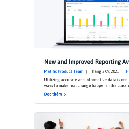
New and Improved Reporting Av
Now!
Matific Product Team
| Tháng 3 09, 2021 |
P
ates
Utilizing accurate and informative data is one 
ways to make real change happen in the classr
Đọc thêm