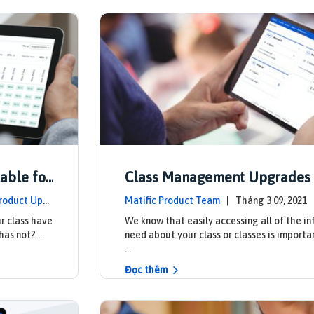
able for
Class Management Upgrades 
Now!
roduct Upd
Matific Product Team
| Tháng 3 09, 202
ates
r class have
We know that easily accessing all of the i
 has not? …
need about your class or classes is importa
…
Đọc thêm