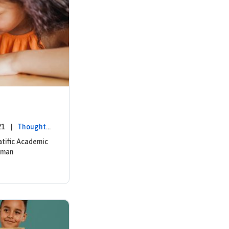
2021 |
Thought L
atific Academic
uman